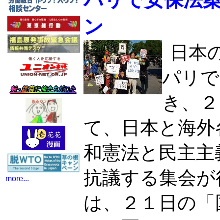
ン
日本
パリで
き、２
て、日本と海外
和憲法と民主主
抗議する集会が
more...
は、２１日の「