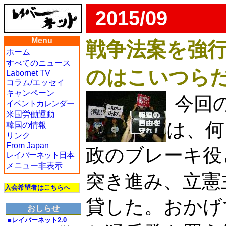
2015/09
Menu
戦争法案を強
ホーム
すべてのニュース
のはこいつら
Labornet TV
コラム/エッセイ
キャンペーン
今回
イベントカレンダー
米国労働運動
は、何
韓国の情報
リンク
From Japan
政のブレーキ役
レイバーネット日本
メニュー非表示
突き進み、立憲
入会希望者はこちらへ
貸した。おかげ
おしらせ
■レイバーネット2.0