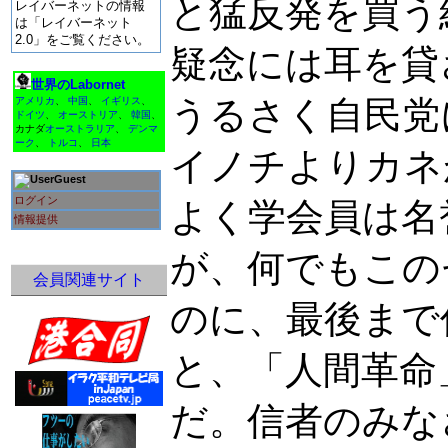
と猛反発を買う
レイバーネットの情報
は「レイバーネット
2.0」をご覧ください。
疑念には耳を貸
世界のLabornet
うるさく自民党
アメリカ
、
中国
、
イギリス
、
ドイツ
、
オーストリア
、
韓国
、
カナダ
オーストラリア
、
デンマ
ーク
、
トルコ
、
日本
イノチよりカネ
Guest
ログイン
よく学会員は名
情報提供
が、何でもこの
会員関連サイト
のに、最後まで
と、「人間革命
だ。信者のみな