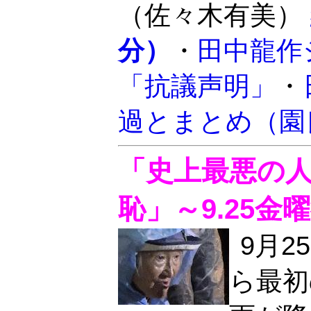
（佐々木有美）
分）
・
田中龍作
「抗議声明」
・
過とまとめ（園
「史上最悪の
恥」～9.25金
9月
ら最初