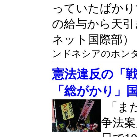
っていたばかり
の給与から天引
ネット国際部
ンドネシアのホン
憲法違反の「
「総がかり」国
「ま
争法案