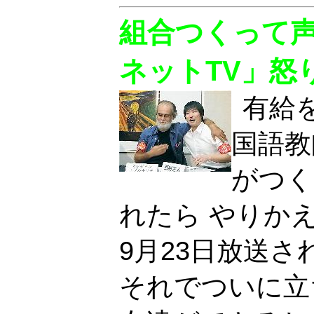
組合つくって
ネットTV」怒
有給
国語教
がつく
れたら やりかえせ! 
9月23日放送
それでついに立