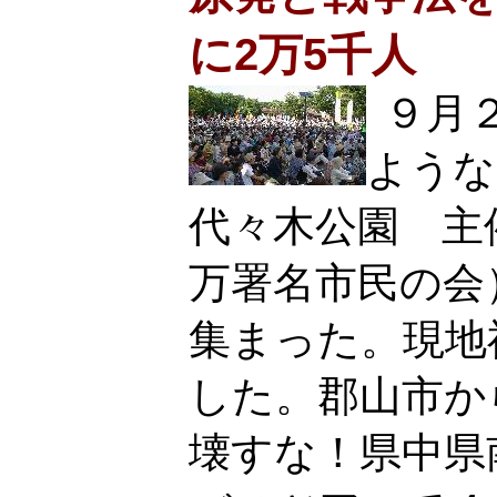
に2万5千人
９月
ような
代々木公園 主
万署名市民の会
集まった。現地
した。郡山市か
壊すな！県中県