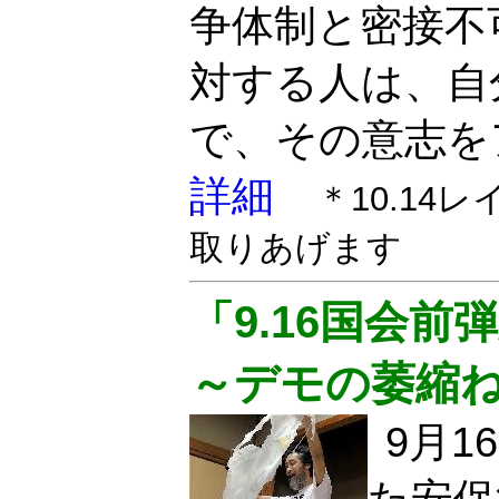
争体制と密接不
対する人は、自
で、その意志を
詳細
＊10.1
取りあげます
「9.16国会
～デモの萎縮
9月
た安保