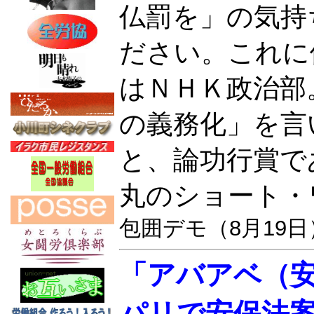
仏罰を」の気持
ださい。これに
はＮＨＫ政治部
の義務化」を言
と、論功行賞で
丸のショート・
包囲デモ（8月19日
「アバアベ（
パリで安保法