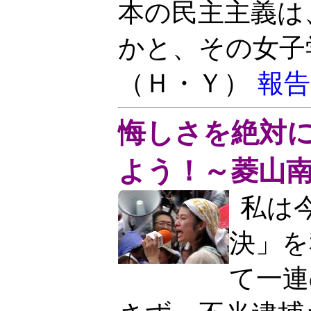
本の民主主義は
かと、その女子
（Ｈ・Ｙ）
報告
悔しさを絶対
よう！～菱山
私は
決」を
て一連