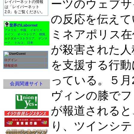
ーツのウェブサ
レイバーネットの情報
は「レイバーネット
2.0」をご覧ください。
の反応を伝えて
世界のLabornet
ミネアポリス在
アメリカ
、
中国
、
イギリス
、
ドイツ
、
オーストリア
、
韓国
、
カナダ
オーストラリア
、
デンマ
ーク
、
トルコ
、
日本
が殺害された人
Guest
ログイン
を支援する行動
情報提供
っている。５月
会員関連サイト
ヴィンの膝でフ
が報道されると
り、ツインシテ