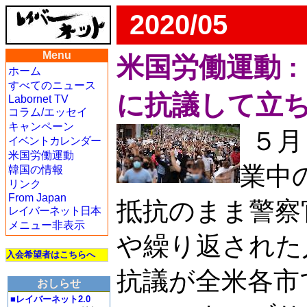
2020/05
Menu
米国労働運動 
ホーム
すべてのニュース
に抗議して立
Labornet TV
コラム/エッセイ
キャンペーン
５月
イベントカレンダー
米国労働運動
業中
韓国の情報
リンク
From Japan
抵抗のまま警察
レイバーネット日本
メニュー非表示
や繰り返された
入会希望者はこちらへ
抗議が全米各市
おしらせ
■レイバーネット2.0