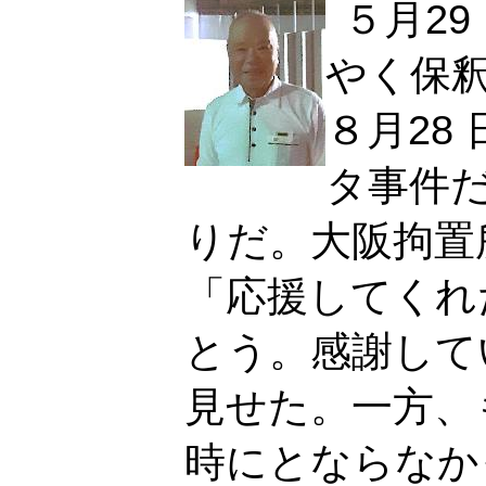
５月2
やく保釈
８月28
タ事件
りだ。大阪拘置
「応援してくれ
とう。感謝して
見せた。一方、
時にとならなか