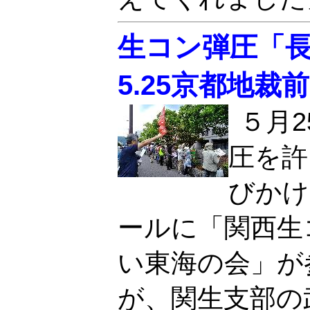
生コン弾圧「
5.25京都地裁
５月
圧を許
びかけ
ールに「関西生
い東海の会」が
が、関生支部の