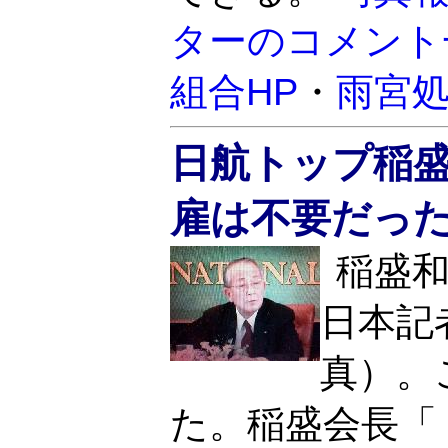
ターのコメント
組合HP
・
雨宮
日航トップ稲
雇は不要だっ
稲盛和
日本記
真）。
た。稲盛会長「