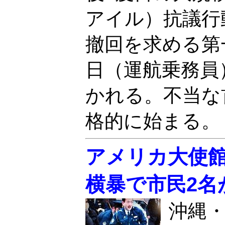
アイル）抗議行
撤回を求める第
日（運航乗務員
かれる。不当な
格的に始まる
アメリカ大使
横暴で市民2名
沖縄