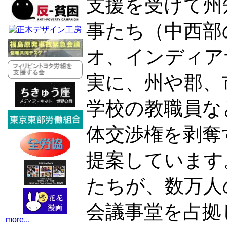
支援を受けて州
事たち（中西部
オ、インディア
実に、州や郡、
学校の教職員な
体交渉権を剥奪
提案しています
たちが、数万人
会議事堂を占拠
more...