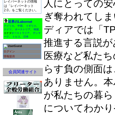
人にとっての安
レイバーネットの情報
は「レイバーネット
2.0」をご覧ください。
ぎ奪われてしま
世界のLabornet
ディアでは「T
アメリカ
、
中国
、
イギリス
、
ドイツ
、
オーストリア
、
韓国
、
カナダ
オーストラリア
、
デンマ
ーク
、
トルコ
、
日本
推進する言説が
Guest
ログイン
医療など私たち
情報提供
らす負の側面は
会員関連サイト
ありません。本
が私たちの暮ら
についてわかり