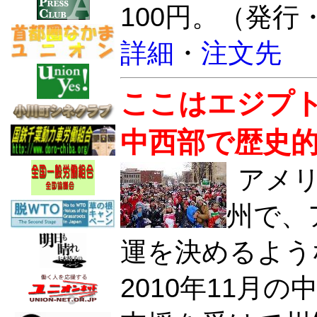
100円。（発行
詳細
・
注文先
ここはエジプ
中西部で歴史
アメ
州で、
運を決めるよう
2010年11月