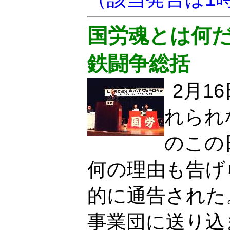
国労魂とは何
鉄闘争総括
2月1
れられ
のこの
何の理由も告げ
的に通告された
事業団に送り込