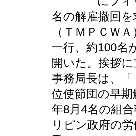
にフィ
名の解雇撤回を
（ＴＭＰＣＷＡ
一行、約100
開いた。挨拶に
事務局長は、「
位使節団の早期
年8月4名の組
リピン政府の労