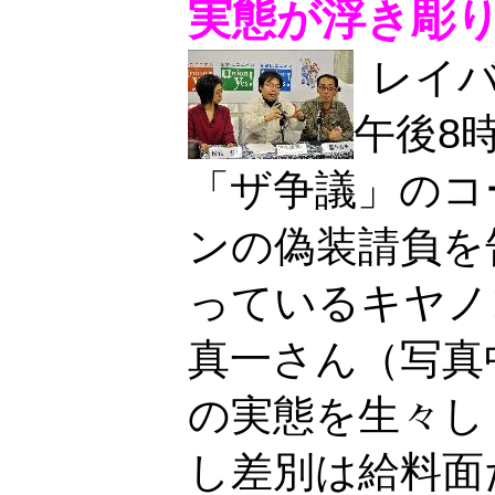
実態が浮き彫
レイバ
午後8
「ザ争議」のコ
ンの偽装請負を
っているキヤノ
真一さん（写真
の実態を生々し
し差別は給料面