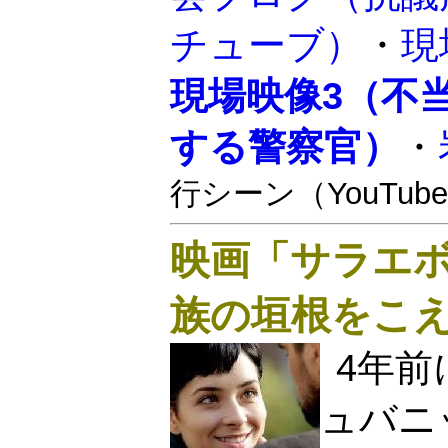
チューブ）
・
現
現場映像3（不
する警察官）
・
行シーン（YouTub
映画「サラエ
族の垣根をこ
4年
ュバニ