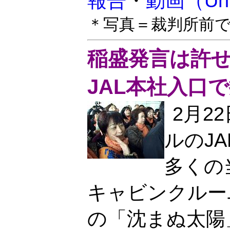
報告
・
動画（Uni
＊写真＝裁判所前
稲盛発言は許
JAL本社入口
2月2
ルのJ
多くの
キャビンクルー
の「沈まぬ太陽