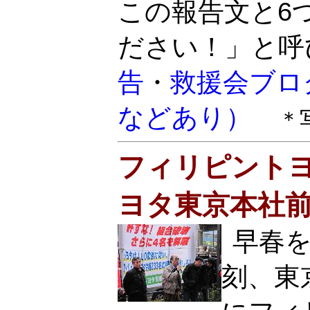
この報告文と6
ださい！」と呼
告
・
救援会ブロ
などあり）
＊
フィリピントヨ
ヨタ東京本社
早春を
刻、東