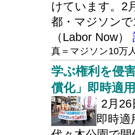
けています。2
都・マジソンで
（Labor Now）
真＝マジソン10万人
学ぶ権利を侵
償化」即時適
2月2
即時適
代々木公園で開