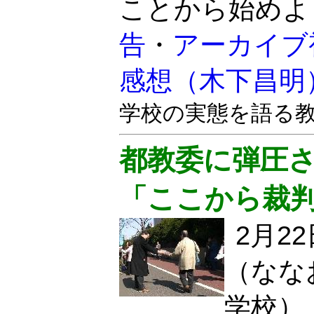
ことから始めよ
告
・
アーカイブ
感想（木下昌明
学校の実態を語る
都教委に弾圧
「ここから裁
2月2
（なな
学校）