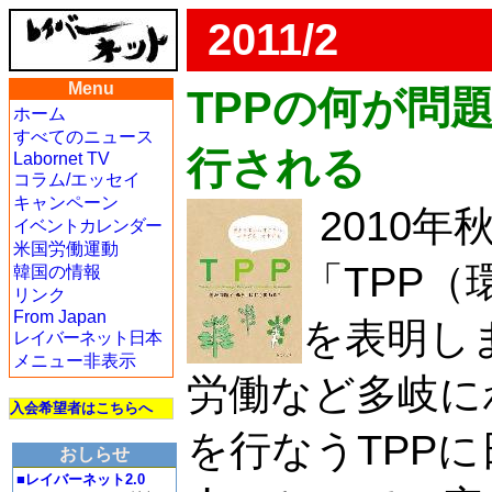
2011/2
Menu
TPPの何が問
ホーム
すべてのニュース
行される
Labornet TV
コラム/エッセイ
キャンペーン
2010
イベントカレンダー
米国労働運動
「TPP
韓国の情報
リンク
From Japan
を表明し
レイバーネット日本
メニュー非表示
労働など多岐に
入会希望者はこちらへ
を行なうTPP
おしらせ
■レイバーネット2.0