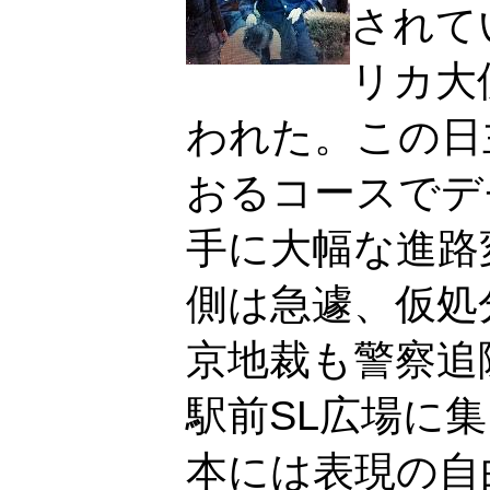
されて
リカ大
われた。この日
おるコースでデ
手に大幅な進路
側は急遽、仮処
京地裁も警察追
駅前SL広場に
本には表現の自