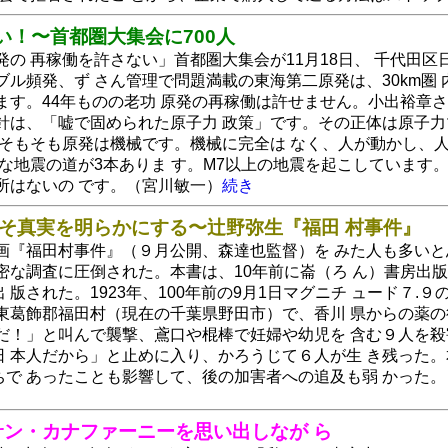
い！〜首都圏大集会に700人
発の 再稼働を許さない」首都圏大集会が11月18日、 千代田区
ブル頻発、ず さん管理で問題満載の東海第二原発は、30km圏 
ます。44年ものの老功 原発の再稼働は許せません。小出裕章さ
針は、「嘘で固められた原子力 政策」です。その正体は原子力
◆そもそも原発は機械です。機械に完全は なく、人が動かし、
な地震の道が3本ありま す。M7以上の地震を起こしています
所はないの です。（宮川敏一）
続き
こそ真実を明らかにする〜辻野弥生『福田 村事件』
映画『福田村事件』（９月公開、森達也監督）を みた人も多い
密な調査に圧倒された。本書は、10年前に崙（ろ ん）書房出
 版された。1923年、100年前の9月1日マグニチ ュード７.
東葛飾郡福田村（現在の千葉県野田市）で、香川 県からの薬の
 だ！」と叫んで襲撃、鳶口や棍棒で妊婦や幼児を 含む９人を
日 本人だから」と止めに入り、かろうじて６人が生 き残った
ちで あったことも影響して、後の加害者への追及も弱 かった
ッサン・カナファーニーを思い出しなが ら