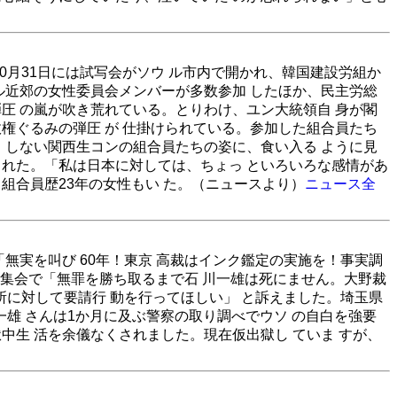
0月31日には試写会がソウ ル市内で開かれ、韓国建設労組か
ル近郊の女性委員会メンバーが多数参加 したほか、民主労総
圧 の嵐が吹き荒れている。とりわけ、ユン大統領自 身が閣
権ぐるみの弾圧 が 仕掛けられている。参加した組合員たち
 しない関西生コンの組合員たちの姿に、食い入る ように見
くれた。「私は日本に対しては、ちょっ といろいろな感情があ
組合員歴23年の女性もい た。（ニュースより）
ニュース全
「無実を叫び 60年！東京 高裁はインク鑑定の実施を！事実調
さんは集会で「無罪を勝ち取るまで石 川一雄は死にません。大野裁
判所に対して要請行 動を行ってほしい」 と訴えました。埼玉県
川一雄 さんは1か月に及ぶ警察の取り調べでウソ の自白を強要
中生 活を余儀なくされました。現在仮出獄し ていま すが、