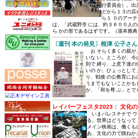
行委員会）。出
どから１３の店
ら１ ０のアー
は、「武蔵野市 には、約３６００人
ら かの形であるはずです。（湯本雅典
〔週刊 本の発見〕根津 公子さ
お そらく多くの親
いな い。ところが、
則で 縛り、上意下達
いの か。ひょっとし
り、戦後 の公教育に
うまでもな いことか
か、「和を尊 ぶ」とで
レイバーフェスタ2023： 文化の
いまパレスチナで 
る。世界はどうなって
メイン映画は、働くもの
あ、文化の力で跳ねかえ