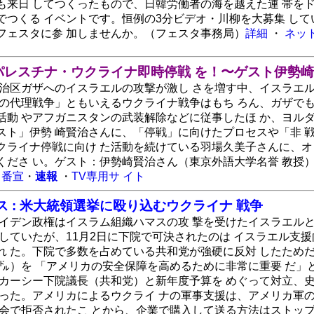
も来日 してつくったもので、日韓労働者の海を越えた連 帯を
でつくる イベントです。恒例の3分ビデオ・川柳を大募集 し
フェスタに参 加しませんか。（フェスタ事務局）
詳細
・
ネッ
） : パレスチナ・ウクライナ即時停戦 を！〜ゲスト伊勢
自治区ガザへのイスラエルの攻撃が激し さを増す中、イスラエ
カの代理戦争」ともいえるウクライナ戦争はもち ろん、ガザで
活動 やアフガニスタンの武装解除などに従事したほ か、ヨル
スト」伊勢 崎賢治さんに、「停戦」に向けたプロセスや「非 
クライナ停戦に向け た活動を続けている羽場久美子さんに、オ
くださ い。ゲスト：伊勢崎賢治さん（東京外語大学名誉 教授
番宣
・
速報
・
TV専用サ イト
 : 米大統領選挙に殴り込むウクライナ 戦争
バイデン政権はイスラム組織ハマスの攻 撃を受けたイスラエル
していたが、11月2日に下院で可決されたのは イスラエル支援
れ た。下院で多数を占めている共和党が強硬に反対 したため
0億㌦）を 「アメリカの安全保障を高めるために非常に重要 だ」
ッカーシー下院議長（共和党）と新年度予算を めぐって対立、
だった。アメリカによるウクライ ナの軍事支援は、アメリカ軍
会で拒否されたこ とから、企業で購入して送る方法はストップ