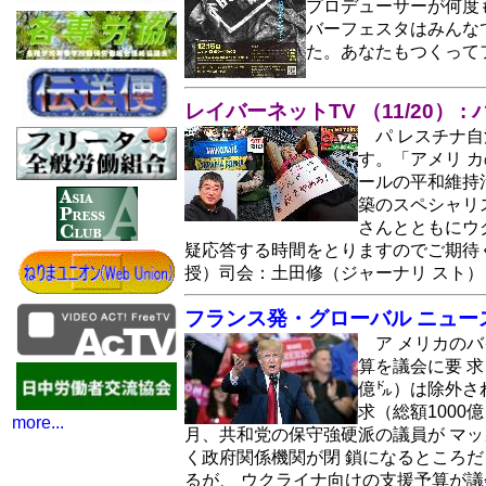
プロデューサーが何度
バーフェスタはみんな
た。あなたもつくって
レイバーネットTV （11/20
パ レスチナ
す。「アメリ 
ールの平和維持
築のスペシャリ
さんとともにウ
疑応答する時間をとりますのでご期待
授）司会：土田修（ジャーナリ スト）
フランス発・グローバル ニュース
ア メリカの
算を議会に要 求
億㌦）は除外さ
求（総額100
more...
月、共和党の保守強硬派の議員が マ
く政府関係機関が閉 鎖になるところ
るが、 ウクライナ向けの支援予算が議