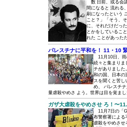
数 日前、或る会
間になると 流れる
刷になったという 
こと？」「そう、そ
に、それだけだった
とかをしていること
れた ことがあった
パレスチナに平和を！ 11・10
11月10日
続々と集まりま
チがありました
和の国、日本の
スを聞くと苦し
め、 パレスチ
量虐殺やめさ よう。世界は目を覚ま
ガザ大虐殺をやめさせ ろ！〜11.
11月7日の「
布警察署による
虐殺をやめさせ