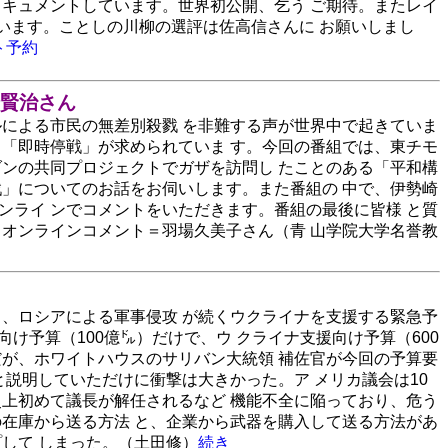
ドキュメントしています。世界初公開、乞う ご期待。またレイ
ています。ことしの川柳の選評は佐高信さんに お願いしまし
ト予約
崎賢治さん
ルによる市民の無差別殺戮 を非難する声が世界中で起きていま
も「即時停戦」が求められていま す。今回の番組では、東チモ
ダンの共同プロジェクトでガザを訪問し たことのある「平和構
戦」についてのお話をお伺いします。また番組の 中で、伊勢崎
ンライ ンでコメントをいただきます。番組の最後に皆様 と質
）オンラインコメント＝羽場久美子さん（青 山学院大学名誉教
と、ロシアによる軍事侵攻 が続くウクライナを支援する緊急予
向け予算（100億㌦）だけで、ウ クライナ支援向け予算（600
だが、ホワイトハウスのサリバン大統領 補佐官が今回の予算要
と説明していただけに衝撃は大きかった。ア メリカ議会は10
史上初めて議長が解任されるなど 機能不全に陥っており、危う
の在庫から送る方法 と、企業から武器を購入して送る方法があ
して しまった。（土田修）
続き