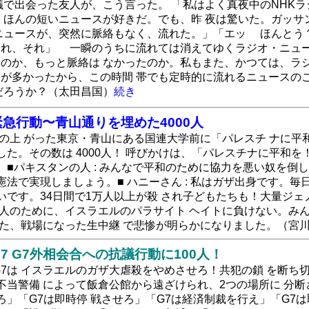
議で出会った友人が、こう言った。 「私はよく真夜中のNHKラ
、ほんの短いニュースが好きだ。でも、昨 夜は驚いた。ガッサ
ニュースが、突然に脈絡もなく、流れた。」「エッ ほんとう
れ、それ」 一瞬のうちに流れては消えてゆくラジオ・ニュー
のか、もっと脈絡は なかったのか。私もまた、かつては、ラジ
が多かったから、この時間 帯でも定時的に流れるニュースの
だろうか？（太田昌国）
続き
 緊急行動〜青山通りを埋めた4000人
、雨の上 がった東京・青山にある国連大学前に「パレスチ ナに
した。その数は 4000人！ 呼びかけは、「パレスチナに平和を
。■パキスタンの人 : みんなで平和のために協力を悪い奴を倒
憲法で実現しましょう。■ ハニーさん : 私はガザ出身です。
いです。34日間で1万人以上が殺 され子どもたちも！大量ジェ
ナ人のために、イスラエルのパラサイト ヘイトに負けない。み
した、戦場になった生中継 で悲惨が明らかになりました。（宮
7 G7外相会合への抗議行動に100人！
G7は イスラエルのガザ大虐殺をやめさせろ！共犯の鎖 を断ち切れ
不当警備 によって飯倉公館から遠ざけられ、2つの場所に 分断
ろ」「G7は即時停 戦させろ」「G7は経済制裁を行え」「G7