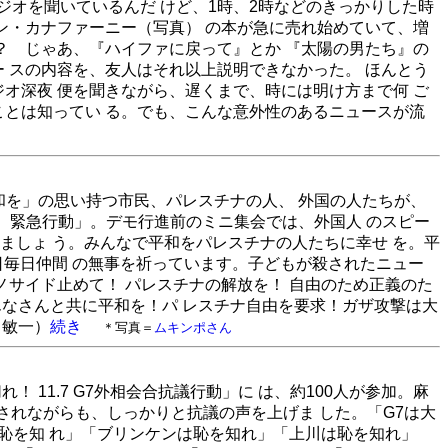
ジオを聞いているんだ けど、1時、2時などのきっかりした時
ン・カナファーニー（写真） の本が急に売れ始めていて、増
？ じゃあ、『ハイファに戻って』とか 『太陽の男たち』の
 スの内容を、友人はそれ以上説明できなかった。 ほんとう
オ深夜 便を聞きながら、遅くまで、時には明け方まで何 ご
ことは知ってい る。でも、こんな意外性のあるニュースが流
平和を」の思い持つ市民、パレスチナの人、 外国の人たちが、
！ 緊急行動」。デモ行進前のミニ集会では、外国人 のスピー
しましょ う。みんなで平和をパレスチナの人たちに幸せ を。平
毎日毎日仲間 の無事を祈っています。子どもが殺されたニュー
ノサイド止めて！ パレスチナの解放を！ 自由のため正義のた
んなさんと共に平和を！パ レスチナ自由を要求！ガザ攻撃は大
川敏一）
続き
＊写真＝
ムキンポさん
！ 11.7 G7外相会合抗議行動」に は、約100人が参加。麻
されながらも、しっかりと抗議の声を上げま した。「G7は大
は恥を知 れ」「ブリンケンは恥を知れ」「上川は恥を知れ」