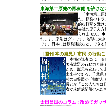
東海第二原発の再稼働 を許さな
「東海第二原
た。原発のトラ
的な打撃を受け
会社の原子力方
られま せん。
れます。原発 はダメです。地球に大き
です。日本には原発建設など、できる
〔週刊 本の発見〕市民 の行動
本欄の読者には、 
著者辻野の行動力と綿 
ため、版元も変わって出
出来事である。千葉県 
村の自警団が「朝鮮人
長とが「この人たちは
者が未解放部落の人た
太田昌国のコラム : 改めてガ