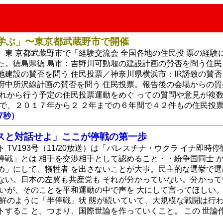
学ぶ」〜東京都武蔵野市で開催
、東 京都武蔵野市で「経験交流会 全国各地の住民投 票の経験
た。徳島県徳 島市：吉野川可動堰の建設計画の賛否を問う住民
地建設の賛否を問う 住民投票／神奈川県横浜市：IR誘致の賛否
府中所沢線計画の賛否を問う 住民投票。報告後の会場からの質
これから行う予定の住民投票運動をめぐ っての質問や意見が複
告で、２０１７年から２ ２年までの６年間で４２件もの住民投
7秒）
マスと対話せよ」ここが停戦の第一歩
 TV193号（11/20放送）は「パレスチナ・ウクラ イナ即
停戦」とは 相手を交渉相手として認めること・・紛争国同士 
め」にして、犠牲者 を出さないことが大事。民主的な選挙で選
ない。日本の左翼も共産党も それが分かっていない。分かって
いいが、そのことを平和運動の中で声を 大にして言ってほしい
朝鮮のように「半停戦」状 態が続いていて、大規模な戦闘は行
するこ と。つまり、国際世論を作っていくこと。 この 世論