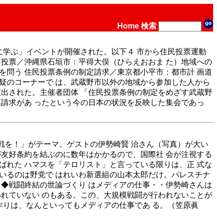
Home
検索
に学ぶ」イベントが開催された。以下４ 市から住民投票運動
 投票／沖縄県石垣市：平得大俣（ひらえおおま た）地域への
を問う 住民投票条例の制定請求／東京都小平市：都市計 画道
疑のコーナーで は、武蔵野市以外の地域から参加した人から
数出された。主催者団体 「住民投票条例の制定をめざす武蔵野
票請求があ ったという今の日本の状況を反映した集会であっ
時停戦を！」がテーマ。ゲストの伊勢崎賢 治さん（写真）が大い
が友好条約を結ぶのに数年はかかるので、国際社 会が注視する
ばれた ハマスを「テロリスト」と言っている限りは、正 式な
いるのは野党で はれいわ新選組の山本太郎だけ。パレスチナ
。◆戦闘終結の世論づくり はメディアの仕事・・伊勢崎さんは
われていない のもある。この、大規模戦闘が行われないことが
作りは、なんといってもメディアの仕事であ る。（笠原眞