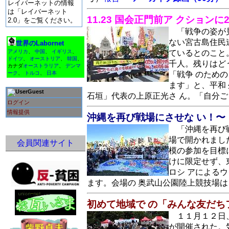
レイバーネットの情報
は「レイバーネット
11.23 国会正門前ア クション
2.0」をご覧ください。
「戦争の姿が
ない宮古島住民
世界のLabornet
アメリカ
、
中国
、
イギリス
、
ているとのこと
ドイツ
、
オーストリア
、
韓国
、
千人。残りはど
カナダ
オーストラリア
、
デンマ
ーク
、
トルコ
、
日本
「戦争 のため
ます」と、平和
Guest
石垣」代表の上原正光さ ん。「自分
ログイン
情報提供
沖縄を再び戦場にさせな い！〜「
「沖縄を再び戦
場で開かれまし
会員関連サイト
模の参加を目標
けに限定せず、
ロシ アによる
ます。会場の 奥武山公園陸上競技場は
初めて地域で の「みんな友だち
１１月１２日
が開催された。