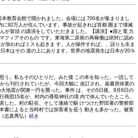
日本教育会館で開かれました。会場には 700名が集まりまし
内に92万人が住んでいます。事故が起きれば首都 圏まで壊滅
んが冒頭 の講演をしていただきました。【講演】●国と電 力
マフィアそのもの です。東海第二原発の再稼働は絶対に認め
人が加わればミスも起きま す。人が操作すれば、、誤りも生ま
。日本はその 道の上にあります。世界の地震発生は日本が20％
と思う。私もそのひとりだ。みた後 この本を知った。一読して
版から刊行されていたが、今回大幅に 改訂され、崙書房休業の
９の大地震が関東一円を襲った。事件 は、その5日後、9月6日の
行商団15名が、村内の香取神社の境 内で休んでいたところ、
殺害した。村の駐在、そして連絡で駆 けつけた野田署の警察部
。本書によると当時村では加害者を庇う 動きも多かった。被害
。（志真秀弘）
続き