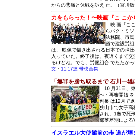
からの悲痛と休戦を訴え た。（宮川敏
力をもらった！〜映画『こ こ
映 画『こ
らパク・ミソ
法務院、市民
議で建設労組
は、 映像で描き出される日本での弾圧
入っていた。終了後は、夜遅くまで交
るけどね。でも、労働組合 でたたかっ
文
・
11.17連 帯映画祭
「無罪を勝ち取るまで 石川一雄
10 月31
べ・再審開始 を
判長 は12月
狭山市で女子高校
され、1審で死
部落差別による
イスラエル大使館前の歩 道が埋ま