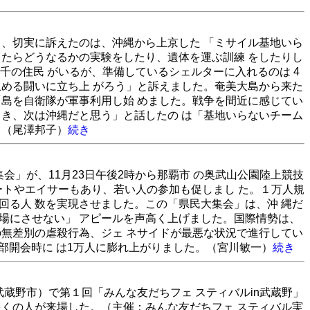
と、切実に訴えたのは、沖縄から上京した 「ミサイル基地いら
 たらどうなるかの実験をしたり、遺体を運ぶ訓練 をしたりし
千の住民 がいるが、準備しているシェルターに入れるのは 4
止める闘いに立ち上 がろう」と訴えました。奄美大島から来た
「島を自衛隊が軍事利用し始 めました。戦争を間近に感じてい
とき、次は沖縄だと思う」と話したの は「基地いらないチーム
。（尾澤邦子）
続き
集会」が、11月23日午後2時から那覇市 の奥武山公園陸上競技
ートやエイサーもあり、若い人の参加も促しまし た。１万人規
回る人 数を実現させました。この「県民大集会」は、沖 縄だ
場にさせない」 アピールを声高く上げました。国際情勢は、
の無差別の虐殺行為、ジェ ネサイドが最悪な状況で進行してい
2部開会時に は1万人に膨れ上がりました。（宮川敏一）
続き
武蔵野市）で第１回「みんな友だちフェ スティバルin武蔵野」
多くの人が来場した。（主催：みんな友だちフェ スティバル実