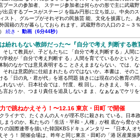
店ブースの参加者、 ステージ参加者は何らかの形で主に武蔵野
が出店するブースがステージ を臨み円形に立ち並ぶ。中央のス
ティスト、グループがそれぞれの民族芸 能、文化を披露した。
の外国籍の方が暮らしておら れます。武蔵野市の人口の２～３
）
続き
・
動画（6分44秒）
んは紛れもない教師だった〜『自分で考え 判断する教
が、そして教員が、子どもたちに 「自分で考え判断する」人間
今の学校が「自分で考え判断す る」人間を育てているかという
の体制のなかでは意見表明するこ とさえままならない。では、
て、それは意図的に仕組まれたも のではないか。本書は、その
おける「日の丸・君が代」を巡る問題 抜きには現在の公教育の
もしれないが、日本社会では、忖度、根 回し、わきまえ、等々
も言おうか、つまり責任を追及しないま ま、なぁなぁでケリを
力で跳ねかえそう！〜12.16 東京・田町 で開催
ウクライナで、たくさんの人々が理不尽に殺され ている。日本
 しまうのか。私たちの「生活・平和・人権」が根 底から脅か
 の国際連帯を描いた韓国KBSドキュメンタリー 『日本人 
そ う！ 開催会場は、昨年と同じ東京・田町の「港 区産業振興