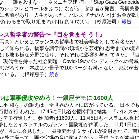
誰も殺すな」「ネタニヤフ逮 捕」「Stop Gaza Genocide」「G7,S
e」などのシュプレヒコールをぶつけ ながら、参加者が発言。高橋
りに名前があり、人生があった。パレス チナの人々は"お金が欲
が終わるまで取り組ま なければいけない」（杉原浩司）
報告
ランス哲学者の警告〜『目を覚まそ う！』
（写真）といえばフランスの哲学者で社会学者と して有名だが、
として知られる。物事を諸学問の領域から芸術的 思考までの境
は多岐多様な分野に渡り、それぞれに影響を与え てきた。『目を
の。現代性を持った社会問題、Covid-19のパン デミックへ
込むだろうか。本誌は小冊子で100ページも満た ない。邦訳が
っている。（根岸恵子）
続き
ルは軍事侵攻やめろ！〜銀座デモに 1600人
平 和を」の訴えは、全世界の人々に広がっている。 日本でも、1
行動が行 われた。17:45に日比谷公園幸門に結集、「パレ 
デモ行進した。参 加者は1600人。11月5日もイスラエル地
撃したとイスラエルのガラン ト国防相が声明した。11月1日
」が、4日に会見した。「昼夜問わずミサ イルが発射されて、
 が外に座って、雨や空爆の音に耐えながら、子供 たちが本当