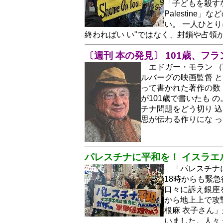
「子どもを殺すな」「
Palestin
い。 一人ひと
終わればい い"ではなく、封鎖や占領
〔週刊 本の発見〕 101歳、フ
エドガー・モラン 
ルバーグの映画監督 
って書かれた著作の数 
が101歳で書いたも 
チナ問題をどう切り 
思が伝わる作りにな 
パレスチナに平和を！ イスラエ
「パレスチナに
18時からも緊急
口々に訴え銀座を
から地上上で攻
根麻 衣子さん
いました。人々