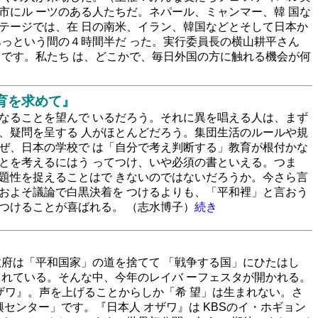
市にル ーツのある人たちだ。ネパール、ミャンマー、韓 国な
テージでは、在 日の南米、イラン、韓国などとそして日本か
あっという間の４時間半だ った。実行委員長の横山耕平さん
％です。私たち は、どこかで、毎日外国の方に触れる機会が何
育を求めて』
になることを望んで いるだろう。それに異を唱える人は、まず
と、疑問を呈する 人がほとんどだろう。集団生活のルールや規
なぜ、日本の学校で は「自分で考え判断する」教育が根付かな
ことを考えるにはう ってつけ、いや必須の書といえる。つま
問題性を捉えることはで きないのではないだろうか。今さら言
、およそ議論で白黒決着を つけるよりも、「平和裡」と言おう
つけることが喜ばれる。 （志水博子）
続き
政府は「平和国家」の道を捨てて 「戦争する国」にひたはし
されている。そんな中、今年のレイバ ーフェスタが開かれる。
オザワ』。声を上げることからしか「希 望」は生まれない。さ
センター」です。『日本人 オザワ』は KBSのイ・ホギョン