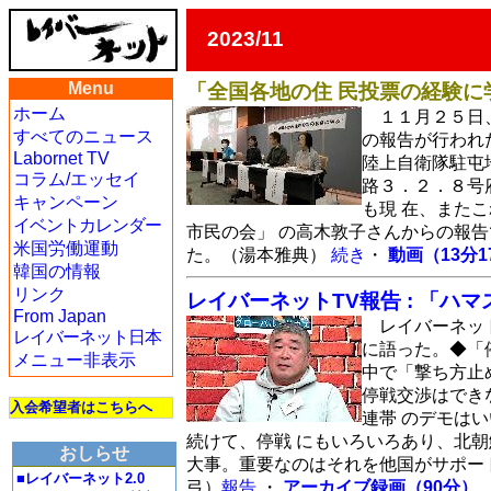
2023/11
Menu
「全国各地の住 民投票の経験に
ホーム
１１月２５日
すべてのニュース
の報告が行われ
Labornet TV
陸上自衛隊駐屯
コラム/エッセイ
路３．２．８号
キャンペーン
も現 在、また
イベントカレンダー
市民の会」 の高木敦子さんからの報
米国労働運動
た。（湯本雅典）
続き
・
動画（13分1
韓国の情報
リンク
レイバーネットTV報告 : 「ハ
From Japan
レイバーネット
レイバーネット日本
に語った。◆「
メニュー非表示
中で「撃ち方止
停戦交渉はでき
入会希望者はこちらへ
連帯 のデモは
続けて、停戦 にもいろいろあり、北
おしらせ
大事。重要なのはそれを他国がサポート
■レイバーネット2.0
弓）
報告
・
アーカイブ録画（90分）