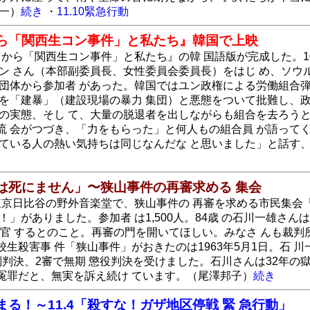
一）
続き
・
11.10緊急行動
から「関西生コン事件」と私たち』韓国で上映
こから「関西生コン事件」と私たち』の韓 国語版が完成した。1
ン さん（本部副委員長、女性委員会委員長）をはじ め、ソウ
団体から参加者 があった。韓国ではユン政権による労働組合弾
を「建暴」（建設現場の暴力 集団）と悪態をついて批難し、政
の実態、そし て、大量の脱退者を出しながらも組合を去ろうと
流 会がつづき、「力をもらった」と何人もの組合員 が語って
ている人の熱い気持ちは同じなんだな と思いました」と話す、
は死にません」〜狭山事件の再審求める 集会
日、東京日比谷の野外音楽堂で、狭山事件の 再審を求める市民集会
！」がありました。参加者 は1,500人。84歳 の石川一雄
で退官 するとのこと。再審の門を開いてほしい。みなさ んも裁
生殺害事 件「狭山事件」がおきたのは1963年5月1日。石 
刑判決、2審で無期 懲役判決を受けました。石川さんは32年の獄
冤罪だと、無実を訴え続け ています。（尾澤邦子）
続き
る！～11.4「殺すな！ガザ地区停戦 緊 急行動」