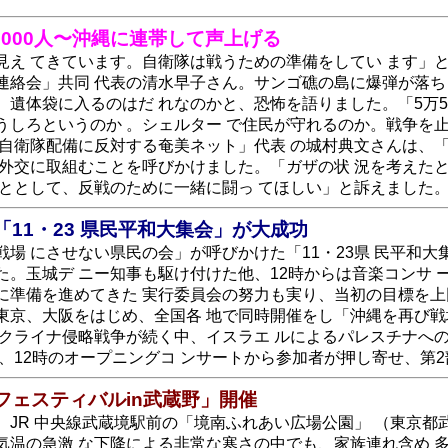
に2000人〜沖縄に連帯して声上げる
見え てきています。自衛隊は戦うための準備をしてい ます」
連絡会」共同 代表の清水早子さん。サンゴ礁の島に爆弾が落ち
。遺体袋に入るのはだ れなのかと、恐怖を語りました。「5万5
うしろというのか 。シェルター で住民が守れるのか。戦争を
の自衛隊配備に反対する奄美ネット」代表 の城村典文さんは、
 外交に取組むことを呼びかけました。「ガザの状 況を考えた
ごととして、反戦のために一緒に闘っ てほしい」と訴えました
11・23 県民平和大集会」が大成功
場 にさせない県民の会」が呼びかけた「11・23県 民平和大
た。玉城デ ニー知事も駆け付けた他、12時からは音楽コンサ 
に準備を進めてきた 実行委員会の努力も実り、当初の目標を上
東京、大阪をはじめ、全国各 地で同時開催をし「沖縄を再び戦
ウクライナ侵略戦争が続く中、イスラエ ルによるパレスチナへ
、12時のオープニングコ ンサートから参加者が押し寄せ、第
フェスティバルin武蔵野」開催
、JR 中央線武蔵境駅前の「境南ふれあい広場公園」 （東京都
気温の急激 な下降による非常な寒さの中でも、家族連れ含め 