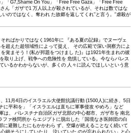
hame On You」「Free Free Gaza」「Free Free
美香さん「ガザで1 万人以上が殺されているが、それは数ではな
しいのではなく、奪われ た故郷を返してくれ"と言う。"虐殺が
そればかりではなく1961年に 『ある夏の記録』でヌーヴェ
界を超えた超領域性によって捉え、 その広範で深い洞察力によ
覚まそう！(私が邦題をつけまし た)』は1921年生まれの彼
の脅威を取り上げ、戦争への危険性を 危惧している。今ならパレス
出ているかわからないが、多くの 人々に読んでほしいという意
1月4日のイスラエル大使館抗議行動 (1500人)に続き、5日
スチナに平和を」「イスラエルは直ちに軍事侵攻 やめろ」など
上軍は、 パレスチナ自治区ガザ北部の中心都市、ガザ市を 南北
にラファ検問所か らエジプトに脱出した「国境なき医師団の白
南部に避難したにもかかわら ず、空爆が絶えることなく続いて
に心細そうにしていたり、泣いていた のが忘れられない」と心