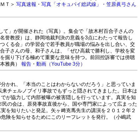
部ＭＴ＞
写真速報
・
写真「オキュパイ総武線」・
笠原眞弓さん
ざして」が開催された（写真）。集会で「故木村百合子さんの
名誉教授）は、静岡地裁判決の意義を3点にわたって報告し
つくる会」の学習会で若手教員が職場の悩みを出し合い、交
合子さんの母、和子さんは、「ぜひ高裁で勝利し、学校を変
を掘り下げる極めて重要な意味を持つ。前回控訴審では傍聴
湯本雅典）
報告
・
動画（YouTube 3分）
が分かれ、「本当のことはわからないのだろう」と思っていま
以来チェルノブイリ事故でもずっと隠されてきました。日本は
までが協力して内部被曝の被害隠しを行っています。真実を知
市民の会は、原発事故直後から、国や専門家によって広まった
真実を知りたいと発足。矢ヶ﨑克馬先生の講演を２０１２年２
の危険を知らせるためにこのリーフレットを発行。（小嶋武