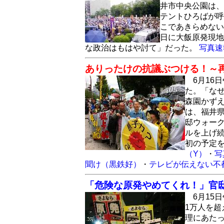
井市中央公園は、
テントひろばが呼
こであきらめない
日に大飯原発現地
な政治はもはや討て」だった。
写真速
ありったけの抗議ぶつける！～再稼
6月16
た。「な
森園かず
は、福井
邸ウォーク
ルを上げ続
初の予定
（Y）
・
写
聞け（黒鉄好）
・
テレビが伝えない不
「危険な原発やめてくれ！」官
6月1
1万人を
理にあた