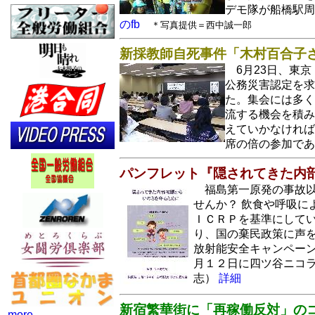
デモ隊が船橋駅
のfb
＊写真提供＝西中誠一郎
新採教師自死事件「木村百合子
6月23日、東
公務災害認定を求
た。集会には多く
流する機会を積み
えていかなければ
席の倍の参加で
パンフレット『隠されてきた内部
福島第一原発の事故
せんか？ 飲食や呼吸
ＩＣＲＰを基準にして
り、国の棄民政策に声
放射能安全キャンペー
月１２日に四ツ谷ニコ
志）
詳細
新宿繁華街に「再稼働反対」の
more...