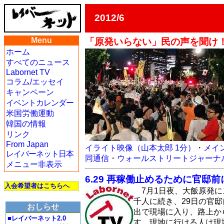
2012/6
Menu
「原発いらない」民の声を聞け！
ホーム
すべてのニュース
Labornet TV
コラム/エッセイ
キャンペーン
イベントカレンダー
米国労働運動
韓国の情報
リンク
From Japan
イライト映像（山本太郎 1分）
・
メイン
レイバーネット日本
同通信
・
ウォールストリートジャーナ
メニュー非表示
6.29 再稼働止めるために官邸
入会希望者はこちらへ
7月1日夜、大飯原発
千人に続き、29日の官
おしらせ
出で現場に入り、路上から
■レイバーネット2.0
す。現地に行ける人は現