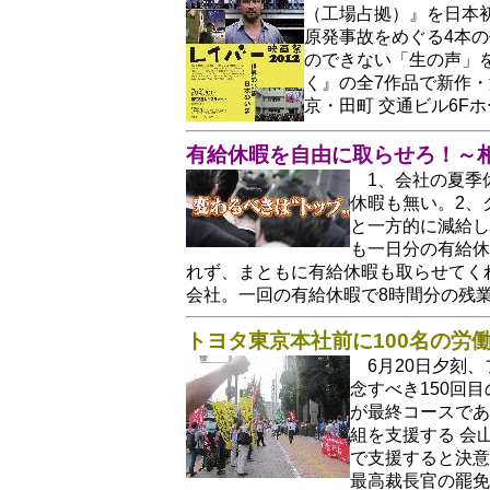
（工場占拠）』を日本
原発事故をめぐる4本
のできない「生の声」を
く』の全7作品で新作・
京・田町 交通ビル6F
有給休暇を自由に取らせろ！～
1、会社の夏季
休暇も無い。2、
と一方的に減給し
も一日分の有給休
れず、まともに有給休暇も取らせてく
会社。一回の有給休暇で8時間分の残
トヨタ東京本社前に100名の労
6月20日夕刻
念すべき150回
が最終コースであ
組を支援する 会
で支援すると決意
最高裁長官の罷免