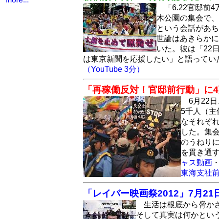
「6.22官邸
木公園の集会で、
という会話があち
世論はあきらかに
いた。彼は「22
は東京新聞を応援したい」と語ってい
（YouTube 3分）
「再稼働反対！官邸前行動」に4
6月2
5千人（主
なそれぞ
した。集会
のうねり
を貫き通
ャス動画
東海支社
「レイバー映画祭2012」7月2
生活は根底から脅か
そして真実は何かという