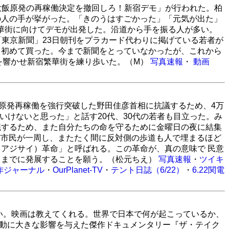
「大飯原発の再稼働決定を撤回しろ！新宿デモ」が行われた。柏
の人の手が挙がった。「きのうはすごかった」「元気が出た」
華街に向けてデモが出発した。沿道から手を振る人が多い。
「東京新聞」23日朝刊をプラカード代わりに掲げている若者が
て初めて買った。今まで新聞をとっていなかったが、これから
を響かせ新宿繁華街を練り歩いた。（M）
写真速報
・
動画
飯原発再稼働を強行突破した野田佳彦首相に抗議するため、4万
いけないと思った」と話す20代、30代の若者も目立った。み
議するため、また自分たちの命を守るために金曜日の夜に結集
だ市民が一周し、またたく間に反対側の歩道も人で埋まるほど
アジサイ）革命」と呼ばれる。この革命が、真の意味で 民意
るまでに発展することを願う。（松元ちえ）
写真速報
・
ツイキ
作ジャーナル
・
OurPlanet-TV
・
テント日誌（6/22）
・
6.22関電
い。映画は教えてくれる。世界で日本で何が起こっているか、
運動に大きな影響を与えた傑作ドキュメンタリー『ザ・テイク