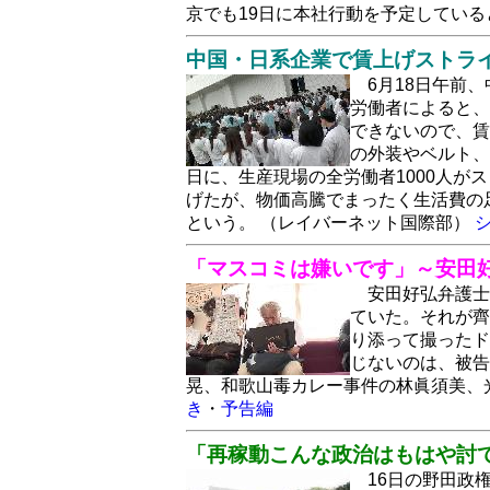
京でも19日に本社行動を予定している
中国・日系企業で賃上げストライ
6月18日午前
労働者によると、
できないので、賃
の外装やベルト、
日に、生産現場の全労働者1000人が
げたが、物価高騰でまったく生活費の
という。 （レイバーネット国際部）
「マスコミは嫌いです」～安田
安田好弘弁護士
ていた。それが齊
り添って撮ったド
じないのは、被告
晃、和歌山毒カレー事件の林眞須美、
き
・
予告編
「再稼動こんな政治はもはや討て
16日の野田政