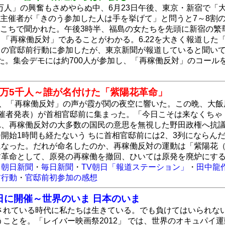
前4万人」の興奮もさめやらぬ中、6月23日午後、東京・新宿で
主催者が「きのう参加した人は手を挙げて」と問うと7～8割
こちで聞かれた。午後3時半、福島の女たちを先頭に新宿の繁
 「再稼働反対」であることがわかる。6.22を大きく報道した
日の官邸前行動に参加したが、東京新聞が報道していると聞い
た。集会デモには約700人が参加し、「再稼働反対」のコール
万5千人～誰が名付けた「紫陽花革命」
2日、「再稼働反対」の声が霞が関の夜空に響いた。この晩、大
催者発表）が首相官邸前に集まった。「今日こそは来なくちゃ 
れ、再稼働反対の大多数の国民の意思を無視した野田政権へ抗
開始1時間も経たないう ちに首相官邸前には2、3列にならん
になった。だれが命名したのか、再稼働反対の運動は「紫陽花（
す革命として、原発の再稼働を撤回、ひいては原発を廃炉にす
・
朝日新聞
・
毎日新聞
・
TV朝日「報道ステーション」
・
田中龍
前行動
・
官邸前初参加の感想
1日に開催～世界のいま 日本のいま
されている時代に私たちは生きている。でも負けてはいられな
ことを。「レイバー映画祭2012」 では、世界のオキュパイ