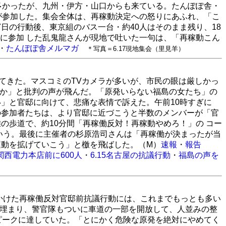
多かったが、九州・伊方・山口からも来ている。たんぽぽ舎・
人が参加した。集会全体は、再稼動決定への怒りにあふれ、「こ
日の行動後、東京組のバス一台・約40人はそのまま残り、18
に参加 した乱鬼龍さんが現地で吐いた一句は、「再稼動こん
・
たんぽぽ舎メルマガ
＊写真＝6.17現地集会（里見羊）
ってきた。マスコミのTVカメラが多いが、市民の眼は厳しかっ
 か」と批判の声が飛んだ。「原発いらない福島の女たち」の
」と官邸に向けて、悲痛な表情で訴えた。午前10時すぎに
の参加者たちは、より官邸に近づこうと半数のメンバーが「官
の歩道で、約10分間「再稼働反対！再稼動やめろ！」の コー
という。最後に主催者の杉原浩司さんは「再稼働が決まったが当
運動を拡げていこう」と檄を飛ばした。（M）
速報
・
報告
5関西電力本店前に600人
・
6.15名古屋の抗議行動
・
福島の声を
びかけた再稼働反対官邸前抗議行動には、これまでもっとも多い
り埋まり、警官隊もついに車道の一部を開放して、人並みの整
ピークに達していた。「とにかく危険な原発を絶対にやめてく