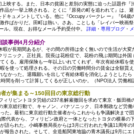
初上映する。また、日本の貧困と差別の実態に迫った話題作『渋
の作品が一挙上映される。とくに『原発の町を追われて』は、
ドキュメントしている。他に『Occupy バークレ ー』『6
激作ばかりだ。田町は熱い。さあ、ことしも「レイバー映画祭」
ホール。現在、お得なメール予約受付中。
詳細
・
専用ブログ
・
相談事例4月分紹介
休暇が長期間あるが、その間の所得は全く無いので生活が大変
クリニック。正社員。院長は花粉症で、花粉の飛ぶ期間は外国
てくる。雇用保険も一年以上いれてくれず、年次有給休暇を使
暇を使って処理される。その日の労働時間分の賃金は全額貰えな
れなかった。退職願いを出して有給休暇を消化しようとしたら「
業時間を削って計算してくるが正しいのか。（NPO法人 労働
働者が集まる～150回目の東京総行動
、フィリピントヨタ労組の237名解雇撤回を求めて東京・飯田橋
目の東京総行動で、キャノン、パナソニック、日本郵政など労
った。最初に東京総行動主催者からこれからも争議解決まで団
山際代表から、フィリピン政府と一体となったトヨタの横暴の
が語られた。小嶋事務局長からは3月に行われた争議11周年
が報告された。そして、全造船関東地協の青木議長は9月にエ