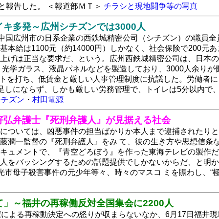
と報告した。 ＜報道部ＭＴ＞
チラシと現地闘争等の写真
キ多発～広州シチズンでは3000人
、中国広州市の日系企業の西鉄城精密公司（シチズン）の職員
基本給は1100元（約14000円）しかなく、社会保険で200
上げは正当な要求だ、という。広州西鉄城精密公司は、日本の
 光学ガラス、液晶パネルなどを製造しており、3000人余りが
ストを打ち、低賃金と厳しい人事管理制度に抗議した。労働者による
足しにならず、しかも厳しい労務管理で、トイレは5分以内で
シチズン
・
村田電源
好弘弁護士『死刑弁護人』が見据える社会
については、凶悪事件の担当ばかりか本人まで逮捕されたりと
藤潤一監督の『死刑弁護人』をみ て、彼の生き方や思想信条
キュメントで、『青空どろぼう』を作った東海テレビの製作だ
人をバッシングするための話題提供でしかないからだ、と明か
光市母子殺害事件の元少年等々、時々のマスコ ミを賑わし、“
」～福井の再稼働反対全国集会に2200人
権による再稼動決定への怒りが収まらないなか、6月17日福井