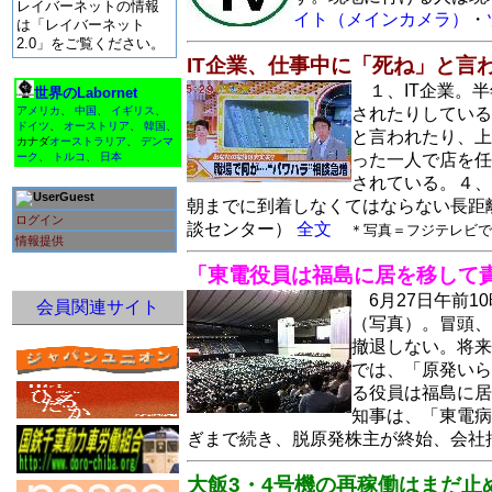
レイバーネットの情報
イト（メインカメラ）
・
は「レイバーネット
2.0」をご覧ください。
IT企業、仕事中に「死ね」と言
１、IT企業。
世界のLabornet
アメリカ
、
中国
、
イギリス
、
されたりしている
ドイツ
、
オーストリア
、
韓国
、
と言われたり、上
カナダ
オーストラリア
、
デンマ
ーク
、
トルコ
、
日本
った一人で店を任
されている。４、
Guest
朝までに到着しなくてはならない長距離
ログイン
談センター）
全文
＊写真＝フジテレビで
情報提供
「東電役員は福島に居を移して
6月27日午前
会員関連サイト
（写真）。冒頭、
撤退しない。将来
では、「原発いら
る役員は福島に居
知事は、「東電病
ぎまで続き、脱原発株主が終始、会社
大飯3・4号機の再稼働はまだ止