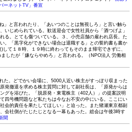
イバーネットTV」番宣
死ね」と言われたり、「あいつのことは無視しろ」と言い触ら
、いじめられている。歓送迎会で女性社員から「酒つげよ」
れる。とても傷ついている。３、小売店舗の雇われ店長。た
い。「黒字化ができない場合は退職する」との誓約書も書か
復)して１８時、１９時に終わってもそのまま帰宅できずに、
ましたが「嫌ならやめろ」と言われる。（NPO法人 労働相
れた。どでかい会場に、5000人近い株主がすっぽり収まった
原発撤退を求める株主質問に対して副社長は、「原発からは
ングを浴びた。「脱原発・東電株主（402人）」の提案説明
て四号機問題など私たちは今なお不安の中にいる。ここにい
社会的責任を果たしてほしい」と迫った。また猪瀬東京都副
、会社側がたじたじとなる一幕もあった。総会は午後3時す
新聞