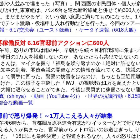
旗や人並みで埋まった（写真）。関 西圏の市民団体・個人が
びかけた東京組は、バス6台を連ね新幹線組と併せて約300
。まだまだやるぞ」という強い意思に満ちてものになった。17
でテント激励・役場申し入れ行動などを行った。今回のツアー
報
・
6.17交流会（ユースト録画）
・
ケータイ速報（6/18大飯）
働反対 6.16官邸前アクションに600人
日午前、怒りの市民は雨の中、早朝から続々首相官邸前に集ま
ぜ昨日の1万人を報道しないのか。あなたたちも共犯ではないの
えさんは、マイクを握り「福島を繰り返すのか！絶対に許せない
県知事の到着、閣僚会議の開催などの情報が流れてくる。抗議
」で裏手に回った。警察の妨害をはねのけ、もっとも至近距離
けた。この様子を中継した「IWJ」の視聴数は1万を超えた
を大幅に遅らせることができた。今後は実質的に稼働させない
真（shinya）
・
動画（YouTube 4分）
・
世界の抗議行動
・
6.1
都合な動画一覧
邸前で怒り爆発！～1万人こえる人々が結集
5日午後6時から、首都圏反原発連合有志がツイッターなどで呼
超える人々が集まった。官邸前からメトロ沿いの歩道はぎっし 
った。「16日にも最終決定」と報道されるなか、人々の怒りは