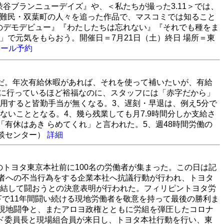
谷ブランニューデイズ』や、＜私たちが撮った3.11＞では、
避難民・双葉町の人々を追った作品で、マスコミでは知ること
4歳のデモデビュー』『わたしたちは忘れない』『それでも種をま
で元気をもらおう。開催日＝7月21日（土）終日 場所＝東
メール予約
だ。年次有給休暇があれば、それを使って補いたいが、有給
 に行っているほど裕福なのに、スタッフには「赤字だから」
用すると皆勤手当が無くなる。3、遅刻・早退は、例え5分で
いこととなる。4、幾ら残業しても月7.9時間分しか支給さ
有休はあき らめてくれ」と言われた。5、週48時間労働の
相談センター）
詳細
のトヨタ東京本社前に100名の労働者が集まった。この日は記
働者への不当行為をする企業本社へ抗議行動が行われ、トヨタ
結して闘おうとの決意表明が行われた。フィリピントヨタ労
下で11年間闘い続ける現地労働者を敬意を持って最後の勝利ま
の現地闘争と、またアロヨ政権とともに労組を弾圧したコロナ
ド委員長と現場組合員が来日し、トヨタ本社行動を行い、東