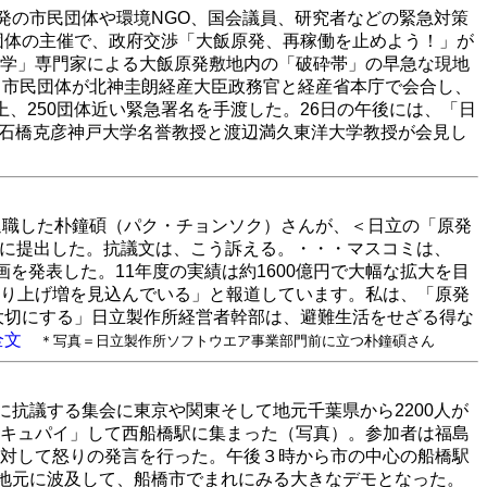
発の市民団体や環境NGO、国会議員、研究者などの緊急対策
9団体の主催で、政府交渉「大飯原発、再稼働を止めよう！」が
学」専門家による大飯原発敷地内の「破砕帯」の早急な現地
と市民団体が北神圭朗経産大臣政務官と経産省本庁で会合し、
、250団体近い緊急署名を手渡した。26日の午後には、「日
、石橋克彦神戸大学名誉教授と渡辺満久東洋大学教授が会見し
退職した朴鐘碩（パク・チョンソク）さんが、＜日立の「原発
長宛に提出した。抗議文は、こう訴える。・・・マスコミは、
画を発表した。11年度の実績は約1600億円で大幅な拡大を目
り上げ増を見込んでいる」と報道しています。私は、「原発
を大切にする」日立製作所経営者幹部は、避難生活をせざる得な
全文
＊写真＝日立製作所ソフトウエア事業部門前に立つ朴鐘碩さん
に抗議する集会に東京や関東そして地元千葉県から2200人が
キュパイ」して西船橋駅に集まった（写真）。参加者は福島
対して怒りの発言を行った。午後３時から市の中心の船橋駅
の地元に波及して、船橋市でまれにみる大きなデモとなった。