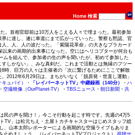
Home
検索
した。首相官邸前は10万人をこえる人々で埋まった。最初参加
限界に達し、遂に車道にまで広がっていった。警察も黙認、官
は人、人、人の波だった。「紫陽花革命」の大きなプラカード
保以来の画期的出来事になった。空にはヘリコプターが何台も
チームを組んで、参加者の生の声を聞いたが、初めて参加した
こすしかない」、みな真剣だ。これまで活動とは無縁のフツー
後8時、巨万の人々は主催者の「次に繋げるためにここで解散
2012年6月29日は、まちがいなく「脱原発・世直し運動」
道オキュパイ）
・
「レイバーネットTV」中継録画（140分）
・
ハ
・
空撮映像（OurPlanet-TV）
・
TBSニュース
・
朝日新聞
・
共
は民の声を聞け！」今こそ行動を起こす時です。先週の4万5
ットTV」は松元ちえ・土屋トカチキャスターはじめスタッフ総
を飛ばし、山本太郎レポーターによる画期的な空撮ライブもありま
を止めましょう。（レイバーネットTVプロジェクト）
視聴サ