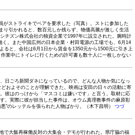
全員がストライキでベアを要求した（写真）。ストに参加した
元あまり引かれると、数百元しか残らず、物価高騰が激しく生活
シチズン株式会社の独資企業で1997年に設立された。腕時計
働く。また中国広州の日本企業・村田電源の工場でも、6月14
と、会社は6月1日から賃金を1350元から1500元に引き上
、作業中にトイレに行くための許可書も数十人に一枚しかない
、日ごろ新聞ダネになっているので、どんな人物か気になっ
などおよそのことが理解できた。映画は安田の日々の活動に寄
。彼はのっけから「マスコミは嫌いです」と言う。取材に応
す。実際に彼が担当した事件は、オウム真理教事件の麻原彰
極悪”のレッテルを張られた人物ばかり。（木下昌明）
つづ
現地で大飯再稼働反対の大集会・デモが行われた。県庁脇の福