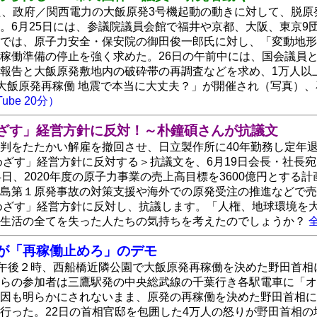
た、政府／関西電力の大飯原発3号機起動の動きに対して、脱原
。6月25日には、参議院議員会館で福井や京都、大阪、東京
では、原子力安全・保安院の御田俊一郎氏に対し、「変動地形
稼働準備の停止を強く求めた。26日の午前中には、国会議員
報告と大飯原発敷地内の破砕帯の再調査などを求め、1万人以上
大飯原発再稼働 地震で本当に大丈夫？」が開催され（写真）
ube 20分）
めざす」経営方針に反対！～朴鐘碩さんが抗議文
判をたたかい解雇を撤回させ、日立製作所に40年勤務し定年
円めざす」経営方針に反対する＞抗議文を、6月19日会長・社
4日、2020年度の原子力事業の売上高目標を3600億円とする計
島第１原発事故の対策支援や海外での原発受注の推進などで売
円めざす」経営方針に反対し、抗議します。「人権、地球環境
、生活の全てを失った人たちの気持ちを考えたのでしょうか？
人が「再稼働止めろ」のデモ
）午後２時、西船橋近隣公園で大飯原発再稼働を決めた野田首相
らの参加者は三鷹駅発の中央総武線の千葉行き各駅電車に「オ
因も明らかにされないまま、原発の再稼働を決めた野田首相に
行った。22日の首相官邸を包囲した4万人の怒りが野田首相