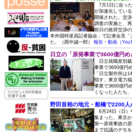
7月1日に迫っ
が加速化している
開催された。交渉
調査の実施と、再
前日の政府交渉の
本外国特派員記者協会」で記者会見「
た。（西中誠一郎）
報告
・
動画（YouT
日立の「原発事業で3600億円
日立就職差別裁
事業で3600億
「日立製作所は1
指す。東京電力福
事業で3600億
くなった人たち
野田首相の地元・船橋で2200
6月24日（日
集まった。東京か
第一原発事故の原
まで抗議のデモを