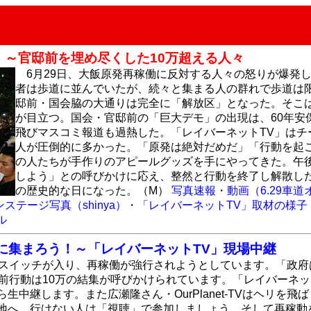
～官邸前を埋め尽くした10万超える人々
6月29日、大飯原発再稼働に反対する人々の怒りが爆発
者は歩道に並んでいたが、続々と集まる人の群れで歩道は
邸前・国会脇の大通りは完全に「解放区」となった。そこ
が目立つ。国会・官邸前の「巨大デモ」の出現は、60年安
飛びマスコミ報道も過熱した。「レイバーネットTV」は
人が圧倒的に多かった。「原発は絶対だめだ」「行動を起
の人たちが手作りのアピールグッズを手にやってきた。午
しよう」との呼びかけに応え、整然と行動を終了し解散した。
の歴史的な日になった。（M）
写真速報
・
動画（6.29車
ステージ写真（shinya）
・
「レイバーネットTV」取材の様子
ル
前に集まろう！～「レイバーネットTV」現場中継
にスイッチが入り、再稼働が強行されようとしています。「政府
邸前行動は10万の結集が呼びかけられています。「レイバーネ
生中継します。また広瀬隆さん・OurPlanet-TVはヘリ
地へ、行けない人は「視聴」で参加しましょう。そして再稼動