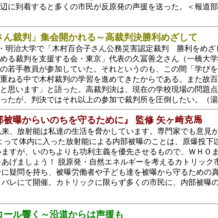
周辺に到着すると多くの市民が反原発の声援を送った。＜報道
さん裁判」集会開かれる～高裁判決勝利めざして
京・明治大学で「木村百合子さん公務災害認定裁判 勝利をめ
める裁判を支援する会・東京」代表の久冨善之さん（一橋大学
の若手教員が参加していた。それというのも、この間「学びを
重ねる中で木村裁判の学習を進めてきたからである。また故百
と思います」と語った。高裁判決は、現在の学校現場の問題点
あったが、判決ではそれ以上の参加で裁判所を圧倒したい。（
被曝からいのちを守るために』 監修 矢ヶ﨑克馬
以来、放射能は私達の生活を脅かしています。専門家でも意見
によって体内に入った放射能による内部被曝のことは、原爆投下
いますが、いのちよりも功利主義を優先させるもので、ＷＨＯ
をあげましょう！ 脱原発・自然エネルギーを考えるカトリック
ンに疑問を持ち、被曝労働者や子ども達を被曝から守るための
ラバレにて開催。カトリックに限らず多くの市民に、内部被曝
コール響く～沿道からは声援も