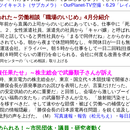
ツイキャスト（サブカメラ）
・
OurPlanet-TV空撮
・
6.29「レ
われた～労働相談「職場のいじめ」4月分紹介
半年前から直属の上司からのいじめにあっている。仕事中に「
。２、女性派遣社員。派遣先の社員から「キャバ嬢」と呼ばれ
司と話していると男性社員から「まるで同伴だね」とからかわ
されている。朝から夜まで休憩時間なし、年間休日が一日も無
運送会社。ドライバー。朝５時から仕事をして一日二回戦(往
(８時間ぐらいの運行)を命じられる。会社に何度も改善を求め
同センターの「いじめ相談」取り上げる
責任果たせ」～株主総会で武藤類子さんが訴え
10時、東京電力の株主総会が、東京・国立代々木競技場で開催さ
勝俣会長が原発事故のお詫びを表明したが、言葉だけだった。
の安定供給のために重要だ」と回答し、会場から激しいブーイ
ない福島の女たち」の武藤類子さんが立ち、「放射能汚染そし
を移すべきだ。そして速やかな賠償・被ばく労働への補償など
院の情報隠蔽」「勝俣会長の日本原電再任問題」を鋭く追及し
批判の声を上げた。（M）
写真速報
・
報告（松元ちえ）
・
毎日
められる！～市民団体・議員・研究者動く