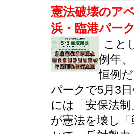
憲法破壊のアベ
浜・臨港パー
こと
例年、
恒例だ
パークで5月3
には「安保法制
が憲法を壊し「