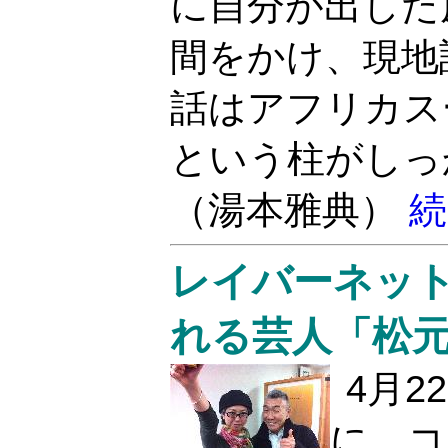
に自分が出した
間をかけ、現地
話はアフリカス
という柱がしっ
（湯本雅典）
続
レイバーネット
れる芸人「松
4月2
に、コ