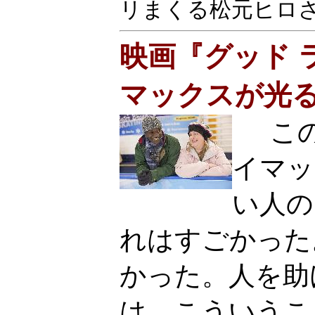
リまくる松元ヒロ
映画『グッド 
マックスが光
この
イマッ
い人の
れはすごかった
かった。人を助
は、こういうこ