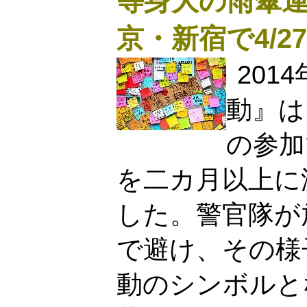
等身大の雨傘
京・新宿で4/27
201
動』は
の参加
を二カ月以上に
した。警官隊が
で避け、その様
動のシンボルと