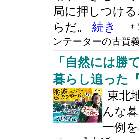
局に押しつける
らだ。
続き
＊
ンテーターの古賀
「自然には勝
暮らし追った
東北
んな暮
一例を