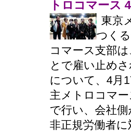
トロコマース 
東京
つくる
コマース支部は
とで雇い止めさ
について、4月
主メトロコマー
で行い、会社側
非正規労働者に