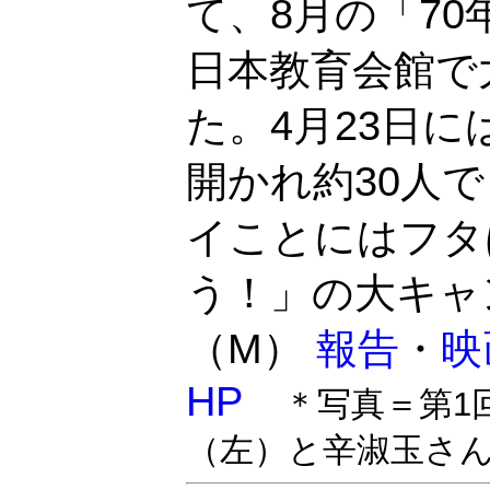
て、8月の「70
日本教育会館で
た。4月23日
開かれ約30人
イことにはフタ
う！」の大キャ
（M）
報告
・
映
HP
＊写真＝第1
（左）と辛淑玉さ