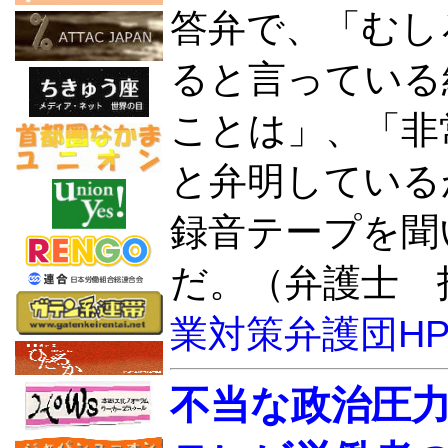
答弁で、「むし
ると言っている
ことは」、「非
と弁明している
録音テープを聞
だ。（弁護士 
業対策弁護団H
不当な政治圧