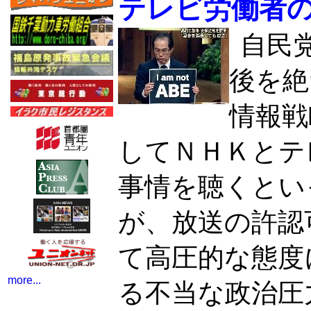
テレビ労働者
自民
後を絶
情報戦
してＮＨＫとテ
事情を聴くとい
が、放送の許認
て高圧的な態度
more...
る不当な政治圧