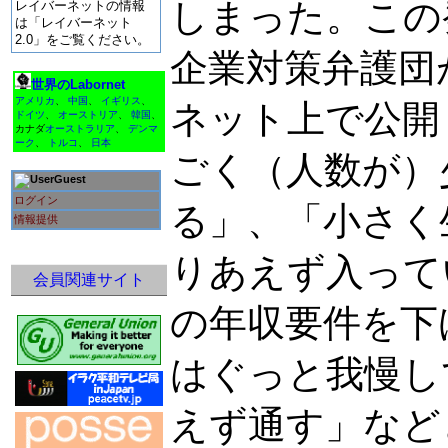
しまった。この
レイバーネットの情報
は「レイバーネット
2.0」をご覧ください。
企業対策弁護団
世界のLabornet
アメリカ
、
中国
、
イギリス
、
ネット上で公開
ドイツ
、
オーストリア
、
韓国
、
カナダ
オーストラリア
、
デンマ
ーク
、
トルコ
、
日本
ごく（人数が）
Guest
ログイン
る」、「小さく
情報提供
りあえず入って
会員関連サイト
の年収要件を下
はぐっと我慢し
えず通す」など