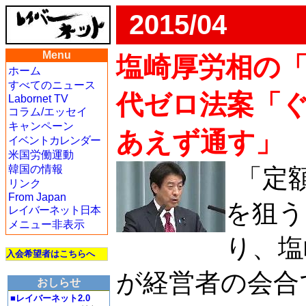
2015/04
Menu
塩崎厚労相の
ホーム
すべてのニュース
代ゼロ法案「
Labornet TV
コラム/エッセイ
キャンペーン
あえず通す」
イベントカレンダー
米国労働運動
韓国の情報
「定
リンク
From Japan
を狙う
レイバーネット日本
メニュー非表示
り、塩
入会希望者はこちらへ
が経営者の会合
おしらせ
■レイバーネット2.0