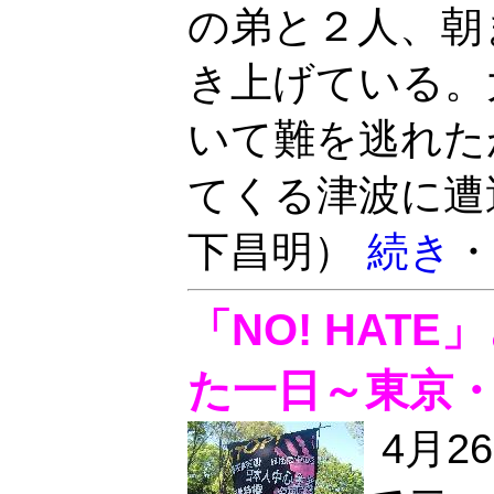
の弟と２人、朝
き上げている。
いて難を逃れた
てくる津波に遭
下昌明）
続き
・
「NO! HAT
た一日～東京
4月