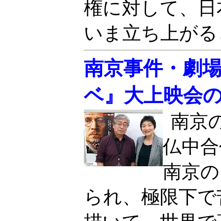
権に対して、日
いま立ち上がる
南京事件・劇
ベ』大上映会
南京
仏中合
南京の
られ、極限下で