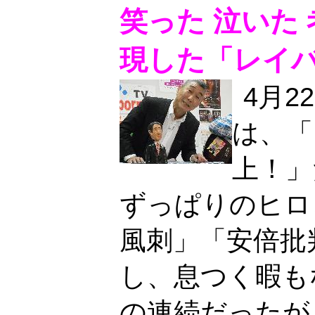
笑った 泣いた
現した「レイバ
4月2
は、「
上！」
ずっぱりのヒロ
風刺」「安倍批
し、息つく暇も
の連続だったが