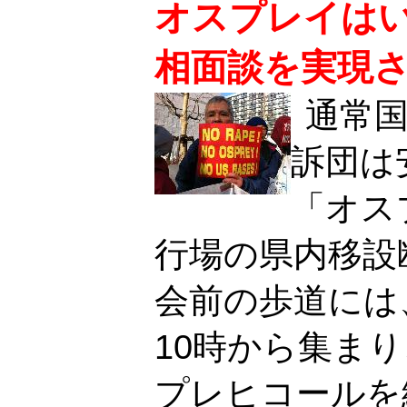
オスプレイは
相面談を実現
通常国
訴団は
「オス
行場の県内移設
会前の歩道には
10時から集ま
プレヒコールを