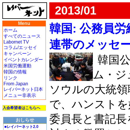
2013/01
Menu
韓国: 公務員
ホーム
すべてのニュース
連帯のメッセ
Labornet TV
コラム/エッセイ
キャンペーン
韓国公
イベントカレンダー
米国労働運動
ム・ジ
韓国の情報
リンク
From Japan
ソウルの大統領
レイバーネット日本
メニュー非表示
で、ハンストを
入会希望者はこちらへ
委員長と書記長
おしらせ
■レイバーネット2.0