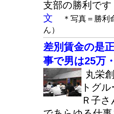
支部の勝利です
文
＊写真＝勝利
ん）
差別賃金の是
事で男は25万・
丸栄
トグル
Ｒ子さ
であらゆる仕事