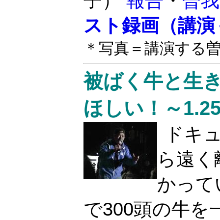
子）
報告
・
曽我
スト録画（講演
＊写真＝講演する
被ばく牛と生
ほしい！～1.
ドキ
ら遠く
かって
で300頭の牛