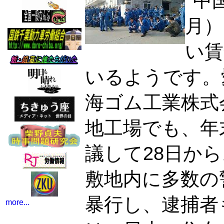
中
月）
い賃
いるようです。
海ゴム工業株式
地工場でも、年
議して28日か
敷地内に多数の
暴行し、逮捕者
more...