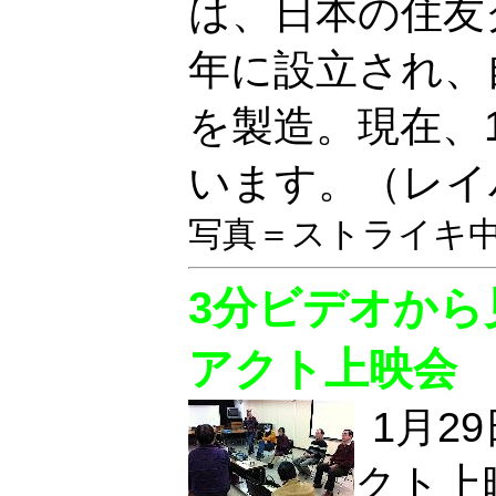
は、日本の住友
年に設立され、
を製造。現在、
います。（レイ
写真＝ストライキ
3分ビデオか
アクト上映会
1月2
クト上