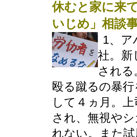
休むと家に来
いじめ」相談事
1、
社。新
される
殴る蹴るの暴行
して４ヵ月。上
され、無視やシ
れない。また試