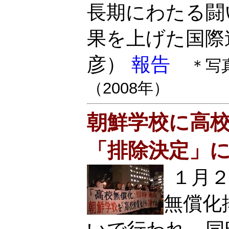
長期にわたる闘
果を上げた国際
彦）
報告
＊写
（2008年）
朝鮮学校に高
「排除決定」
１月
無償化