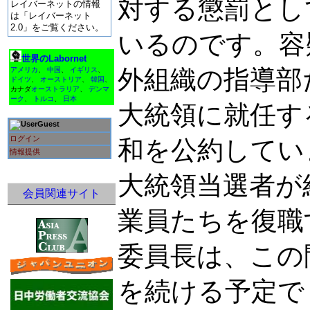
対する懲罰とし
レイバーネットの情報
は「レイバーネット
2.0」をご覧ください。
いるのです。容疑
世界のLabornet
外組織の指導部
アメリカ
、
中国
、
イギリス
、
ドイツ
、
オーストリア
、
韓国
、
カナダ
オーストラリア
、
デンマ
ーク
、
トルコ
、
日本
大統領に就任す
Guest
ログイン
和を公約してい
情報提供
大統領当選者が
会員関連サイト
業員たちを復職
委員長は、この
を続ける予定で