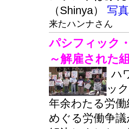
（Shinya）
写真
来たハンナさん
パシフィック
～解雇された
ハ
ック
年余わたる労働
めぐる労働争議が