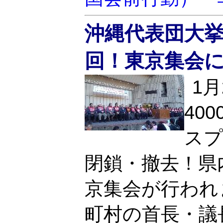
沖縄代表団大
回！東京集会に4
1
40
スプ
閉鎖・撤去！県内
京集会が行われ
町村の首長・議