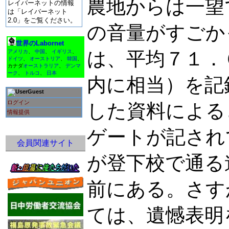
農地からは一望
レイバーネットの情報
は「レイバーネット
2.0」をご覧ください。
の音量がすごか
世界のLabornet
は、平均７１．
アメリカ
、
中国
、
イギリス
、
ドイツ
、
オーストリア
、
韓国
、
カナダ
オーストラリア
、
デンマ
ーク
、
トルコ
、
日本
内に相当）を記
Guest
ログイン
した資料による
情報提供
ゲートが記され
会員関連サイト
が登下校で通る
前にある。さす
ては、遺憾表明