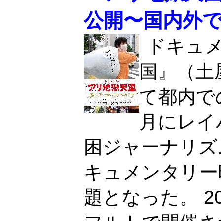
公開〜国内外
ドキュ
国』（土
て都内で
月にレイ
困ジャーナリズ
キュメンタリー
題となった。 2