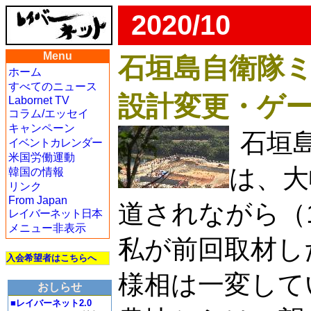
2020/10
Menu
石垣島自衛隊
ホーム
すべてのニュース
設計変更・ゲ
Labornet TV
コラム/エッセイ
キャンペーン
石垣
イベントカレンダー
米国労働運動
は、大
韓国の情報
リンク
From Japan
道されながら（
レイバーネット日本
メニュー非表示
私が前回取材し
入会希望者はこちらへ
様相は一変して
おしらせ
■レイバーネット2.0