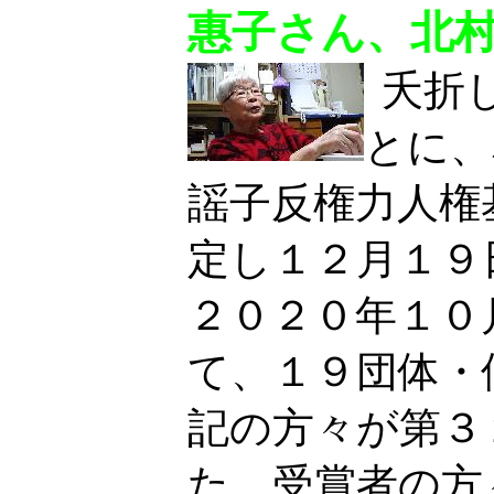
惠子さん、北
夭折
とに、
謡子反権力人権
定し１２月１９
２０２０年１０
て、１９団体・
記の方々が第３
た。受賞者の方