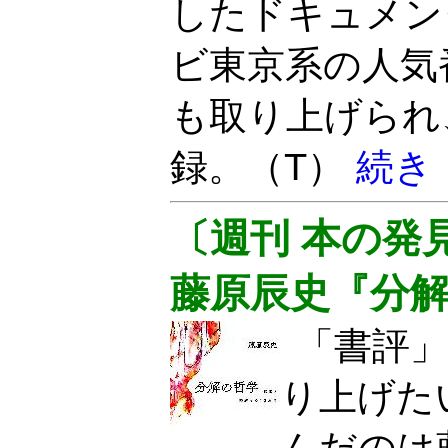
したドキュメン
ビ東京系の人気
も取り上げられ
録。（T）
続き
〔週刊 本の発
藤原辰史『分
「書評
り上げた
んだのは