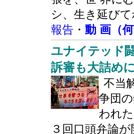
シ、生き延びてね
報告
・
動 画（
ユナイテッド闘
訴審も大詰め
不当
争団の
われた
３回口頭弁論が開