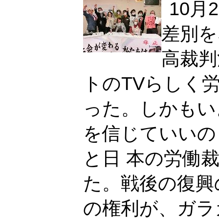
10
差別を
高裁判
トのTVらしく
った。しかもい
を信じていいの
と日 本の労働
た。戦後の復興
の権利が、ガラ