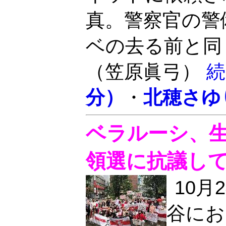
真。警察官の警
ベの去る前と同じ
（笠原眞弓）
続
分）
・
北穂さゆ
ベラルーシ、
領選に抗議し
10月
谷にお