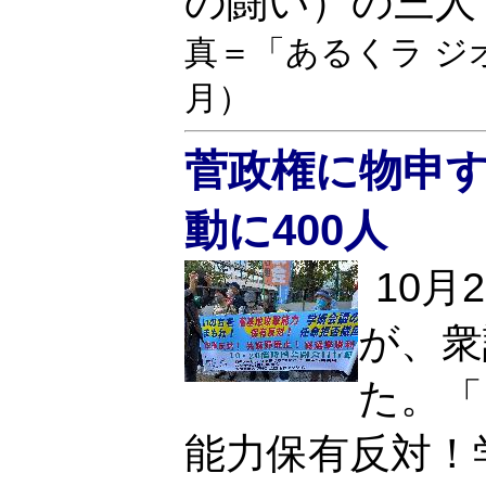
の闘い）の三人
真＝「あるくラ ジ
月）
菅政権に物申す！
動に400人
10月
が、衆
た。「
能力保有反対！