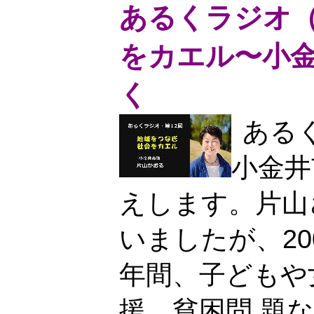
あるくラジオ（1
をカエル〜小金
く
あるく
小金井
えします。片山
いましたが、20
年間、子どもや
援、貧困問 題