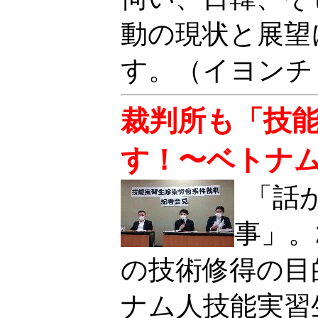
動の現状と展望
す。（イヨンチ
裁判所も「技
す！〜ベトナ
「話
事」。
の技術修得の目
ナム人技能実習