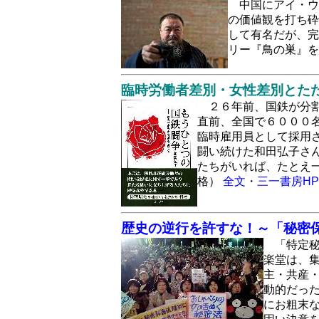
中国にアイ・ウ
の価値観を打ち砕
して有名だが、完
リー『鳥の巣』
臨時労働者差別・女性差別とた
２６年前、国鉄が分
直前、全国で６０００
臨時雇用員として採用
闘い続けた和田弘子さ
たちがいれば、たとえ
格）
全文
・
三一書房HP
歴史の逆行を許すな！～「秘密保
「特定秘
楽堂は、集
主・共産
動的だっ
にお粗末