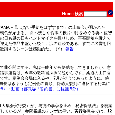
Home
検索
YAMA－見 えない手錠をはずすまで」の上映会が開かれた
朝食が始まる。 食べ残しや食事の後片づけをめぐる妻・佐智
の日も風の日もハンドマイクを握りしめ、再審開始を訴えて
迎えた作品中盤から後半。涙の連続である。すでに名誉を回
歓談するシーンは感動的だ。（Y）
報告
て非公開にする。私は一昨年から傍聴をしてきましたが、意
議事運営は、今年の教科書採択問題からです。柔道の山口香
です。定例会会場に入るや、7月がそうであったように、傍
委員長はきょうも定例会の冒頭、傍聴人規則に違反する行為に
28）
・
動画（都教委「誓約書」に抗議 5分）
.21大集会実行委）が、与党の暴挙を止め「秘密保護法」を廃案
画しているが、参院審議のテンポは早い。実行委員会では、12