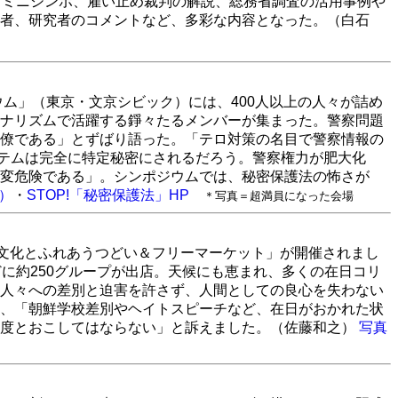
るミニシンポ、雇い止め裁判の解説、総務省調査の活用事例や
者、研究者のコメントなど、多彩な内容となった。（白石
ウム」（東京・文京シビック）には、400人以上の人々が詰め
ナリズムで活躍する錚々たるメンバーが集まった。警察問題
僚である」とずばり語った。「テロ対策の名目で警察情報の
テムは完全に特定秘密にされるだろう。警察権力が肥大化
変危険である」。シンポジウムでは、秘密保護法の怖さが
）
・
STOP!「秘密保護法」HP
＊写真＝超満員になった会場
「朝鮮文化とふれあうつどい＆フリーマーケット」が開催されまし
に約250グループが出店。天候にも恵まれ、多くの在日コリ
人々への差別と迫害を許さず、人間としての良心を失わない
、「朝鮮学校差別やヘイトスピーチなど、在日がおかれた状
二度とおこしてはならない」と訴えました。（佐藤和之）
写真