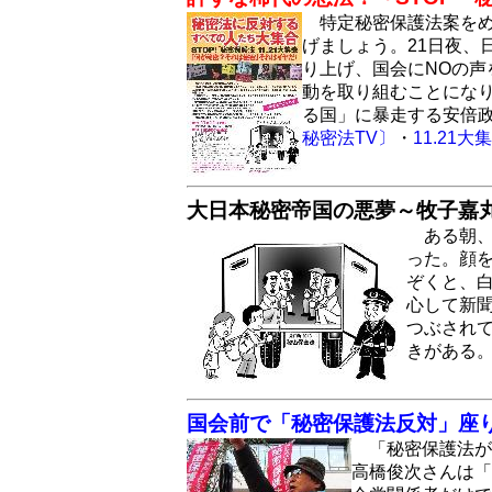
特定秘密保護法案を
げましょう。21日夜
り上げ、国会にNOの声
動を取り組むことにな
る国」に暴走する安倍
秘密法TV〕
・
11.21大
大日本秘密帝国の悪夢～牧子嘉
ある朝
った。顔
ぞくと、
心して新
つぶされ
きがある
国会前で「秘密保護法反対」座
「秘密保護法が
高橋俊次さんは「