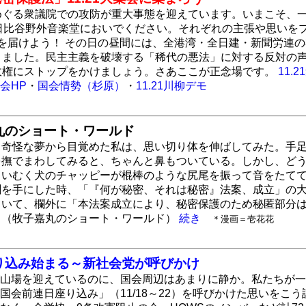
めぐる衆議院での攻防が重大事態を迎えています。いまこそ、
、日比谷野外音楽堂においでください。それぞれの主張や思いを
を届けよう！ その日の昼間には、全港湾・全日建・新聞労連
りました。民主主義を破壊する「稀代の悪法」に対する反対の
政権にストップをかけましょう。さあここが正念場です。
11.
集会HP
・
国会情勢（杉原）
・
11.21川柳デモ
丸のショート・ワールド
、奇怪な夢から目覚めた私は、思い切り体を伸ばしてみた。手
を撫でまわしてみると、ちゃんと鼻もついている。しかし、ど
白いむく犬のチャッピーが棍棒のような尻尾を振って音をたて
聞を手にした時、「『何が秘密、それは秘密』法案、成立」の
ていて、欄外に「本法案成立により、秘密保護のため秘匿部分
。（牧子嘉丸のショート・ワールド）
続き
＊漫画＝壱花花
り込み始まる～新社会党が呼びかけ
山場を迎えているのに、国会周辺はあまりに静か。私たちが一
国会前連日座り込み」（11/18～22）を呼びかけた思いを