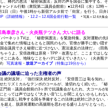
し、稀代の悪法「秘密保護法」反対の声を国会に集中する。その
キャンドル行動（衆院第二議員会館前）●12月4日（水）12時
2月1日（日）午後1時から新宿アルタ前で「街宣」を行う。日
HP（詳細情報）
・
12.2～12.6国会前行動一覧
＊写真＝12.6大集
田島泰彦さん・火炎瓶テツさん 大いに語る
レイバーネットTVは、「秘密保護法」を緊急特集。反対運動の
金で集めた情報はもともと国民のもの。官僚が勝手に使い隠す
国会議員でさえ秘密に近づけない。憲法違反の法律だ」（田島
ちゃうよ。安倍政権は原発・TPP・改憲など、ここまではし
そこにある。地味なことをハデに訴えていきたい」（火炎瓶テ
M）
写真速報
・
放送アーカイブ
（特集は19分から）
会議の議場に迫った主権者の声
法 絶対反対」「強行採決 絶対反対」「安倍晋三は 恥を知れ」
せたリズミカルなテンポのコールが、途切れなく続いた。「秘
正門前・議員会館前の3ヶ所で抗議集会がもたれ、大コールが
にとっては声ではなく“大きい音”にしか聞こえないかもしれ
法に違反し戦争する国を準備するこの法律は絶対に許さない。
0人を超え、脱原発運動の高揚期を思わせる盛り上がりとなった