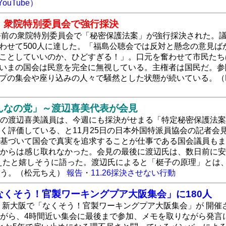
uTube）
」衆院特別委員会で強行採決
日午前の衆院特別委員会で「秘密保護法案」が強行採決された。
わせて500人に達した。「福島公聴会では反対と懸念の意見
ことしていいのか、ひどすぎる！」。口元を奮わせて市民たち
いまの国会は民意を完全に無視している。主権者は国民だ。参
プの集会や座り込みの人々で騒然とした状態が続いている。（
んなの党」～渡辺喜美代表が会見
の渡辺喜美議員は、今週にも採決がせまる「特定秘密保護法案
く評価している、と11月25日の日本外国特派員協会の記者
基づいて国会で真実を追求することが仕事である国会議員もま
からは感じ取れなかった。会見の最後に渡辺氏は、数日前に安
えたと嬉しそうに語った。渡辺氏によると「梃子の原理」とは
いう。（松元ちえ）
報告
・
11.26採決させない行動
くそう！官製ワーキングプア大阪集会」に180人
後、新大阪で「なくそう！官製ワーキングプア大阪集会」が 開催
がら、4時間近い集会に最後まで参加、メモを取りながら発言