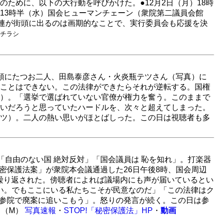
ために、以下の大行動を呼びかけた。●12月2日（月）18時
～13時半（水）国会ヒューマンチェーン（衆院第二議員会館
弁連が街頭に出るのは画期的なことで、実行委員会も応援を決
会チラシ
先頭にたつお二人、田島泰彦さん・火炎瓶テツさん（写真）に
ことはできない。この法律ができたらそれが逆転する。国権
）。「選挙で選ばれていない官僚が権力を奮う。このままで
ないだろうと思っていたハードルを、次々と超えてしまった。
ツ）。二人の熱い思いがほとばしった。この日は視聴者も多
「自由のない国 絶対反対」「国会議員は 恥を知れ」。打楽器
密保護法案」が衆院本会議通過した26日午後8時、国会周辺
繰り返された。傍聴者によれば議場内にも声が届いているとい
ない。でもここにいる私たちこそが民意なのだ」「この法律はク
参院で廃案に追いこもう」。怒りの発言が続く。この日は参
。（M）
写真速報
・
STOP!「秘密保護法」HP
・
動画