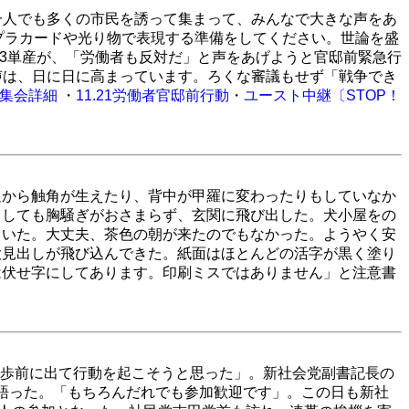
一人でも多くの市民を誘って集まって、みんなで大きな声をあ
プラカードや光り物で表現する準備をしてください。世論を盛
の3単産が、「労働者も反対だ」と声をあげようと官邸前緊急行
声は、日に日に高まっています。ろくな審議もせず「戦争でき
21集会詳細
・
11.21労働者官邸前行動
・
ユースト中継〔STOP！
足から触角が生えたり、背中が甲羅に変わったりもしていなか
うしても胸騒ぎがおさまらず、玄関に飛び出した。犬小屋をの
ていた。大丈夫、茶色の朝が来たのでもなかった。ようやく安
大見出しが飛び込んできた。紙面はほとんどの活字が黒く塗り
は伏せ字にしてあります。印刷ミスではありません」と注意書
歩前に出て行動を起こそうと思った」。新社会党副書記長の
こう語った。「もちろんだれでも参加歓迎です」。この日も新社