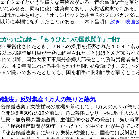
ェイウェイという型破りな芸術家がいる。昔の高価な壷を落と
いてみせる。同時に彼は建築家であり、人権活動家でもある。北
成間近に手を引き、「オリンピックは共産党のプロパガンダに
を以前に本欄で紹介したことがある。（木下昌明）
続き
・
映画
たかった記録～『もうひとつの国鉄闘争』刊行
割・民営化されたとき、ＪＲへの採用を拒否された１０４７名
名以上の臨時雇用員が一斉に解雇されたことはほとんど知られ
されて以降、国労大阪工事局分会婦人部長として臨時労働者差
んの、４２年間にわたる半生をかけた闘いの記録です。差別へ
一人の闘いであったとしても、国を相手に勝利に手が届くとこ
護法」反対集会 1万人の怒りと熱気
密保護法案」衆院採決の危機を前にして、1万人の人々が怒りに
会開始6時30分の10分前にすでに満杯になり、外に数千人の
・社民・無所属の国会議員、主催団体や各界の発言は、短い時
た。「秘密指定期間が60年、いったいこの中のだれが生きてい
な「秘密保護法案」に怒りと失笑が交差した。国会では反対派