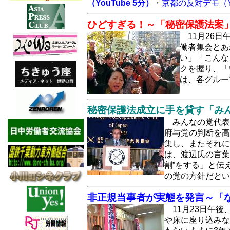
（YouTube 5分）
・
京都の反対デモ（Yo
ひどすぎる！～「秘密保護法案
11月26
働者集会とあ
い」「こんな
クを握り、「
は、各グルー
秘密保護法成立に手を貸す「み
みんなの党代表
府与党の判断を高
集し、またそれに
は、渡辺氏の言葉
割”をする」と伝
の党の方針だと
非正規当事者が実態を発言～「な
11月23日午
や床に座り込みな