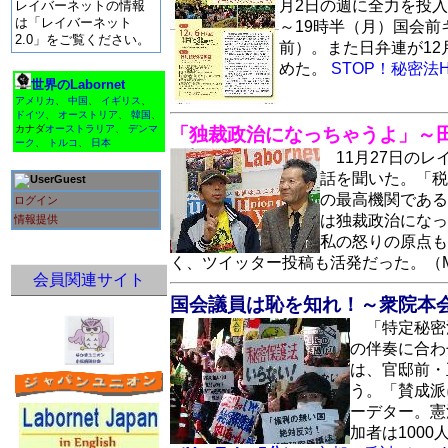
月2日の週に全力を投入
レイバーネットの情報
は「レイバーネット
～19時半（月）国会前
2.0」をご覧ください。
前）。また日弁連が1
めた。
STOP！秘密法
世界のLabornet
アメリカ
、
中国
、
イギリス
、
ドイツ
、
オーストリア
、
韓国
、
カナダ
オーストラリア
、
デンマ
「独裁政治になっちゃうよ」～
ーク
、
トルコ
、
日本
11月27日の
話を聞いた。「税
Guest
の最高機関である
ログイン
は独裁政治になっ
情報提供
私の怒りの原点も
く、ツイッター投稿も活発だった。（
会員関連サイト
国会議員は恥を知れ！～衆院本
「特定秘密
の伴奏に合わ
は、官邸前・
う。「賛成派
ーデター。憲
加者は100