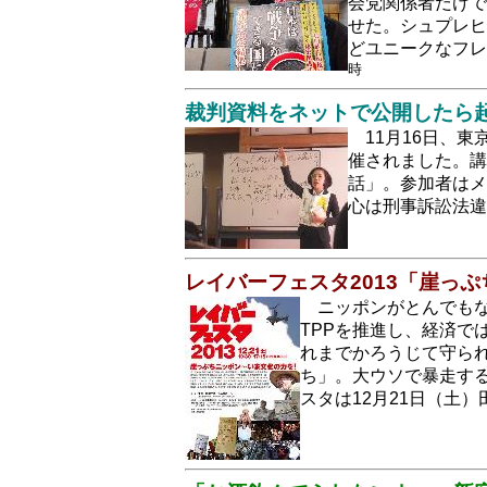
会党関係者だけで
せた。シュプレヒ
どユニークなフ
時
裁判資料をネットで公開したら
11月16日、
催されました。講
話」。参加者はメ
心は刑事訴訟法
レイバーフェスタ2013「崖っぷ
ニッポンがとんでも
TPPを推進し、経済
れまでかろうじて守ら
ち」。大ウソで暴走す
スタは12月21日（土