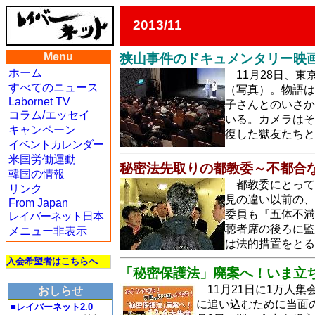
2013/11
Menu
狭山事件のドキュメンタリー映画
ホーム
11月28日、
すべてのニュース
（写真）。物語は
Labornet TV
子さんとのいさか
コラム/エッセイ
いる。カメラはそ
キャンペーン
復した獄友たちと
イベントカレンダー
米国労働運動
秘密法先取りの都教委～不都合
韓国の情報
都教委にとって
リンク
見の違い以前の、
From Japan
委員も『五体不満
レイバーネット日本
聴者席の後ろに監
メニュー非表示
は法的措置をと
入会希望者はこちらへ
「秘密保護法」廃案へ！いま立ち
11月21日に1万人
おしらせ
に追い込むために当面
■レイバーネット2.0