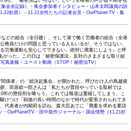
モの列。「秘密法はいらない」という主権者の声が霞ヶ関を包
（集会全記録）
・
集会参加者インタビュー
・
山本太郎議員の訴
1.22杉原）
・
11.21女性たちの記者会見
・
OurPlanet-TV
・
集
転手などの組合（全日建）、そして港で働く労働者の組合（全港
公務員だけの問題と思っている人もいるが、そうではない。
る労働運動も安心してできない。絶対に廃案にしよう」と呼
れあがった。この日は「秘密保護法」反対のさまざまな取り組
）
写真速報
・
ユースト動画（STOP！秘密法TV）
ィア関係者」の「総決起集会」が開かれた。呼びかけ人の鳥越俊
拶。田原総一郎さんは「私たちが普段やっている取材では、
10年の懲役刑を喰らう。これでは報道は萎縮してしまう。こ
駆けつけ「戦後の長い時間のなかで時代が変形されられてき
、代表者が内閣府を訪ね、森大臣あてに「廃案を求める要請
ツ
・
OurPlanetTV
・
田中龍作ジャーナル
・
国会情勢（11.21杉