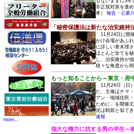
もないままに3年
非正規対策を進め
孝）
報告
・
公募
「秘密保護法は新たな治安維持
11月24日に
かけ会場があふれ
に詳しい青木理さ
ほとんど全てを秘
し、治安維持が強
様々な角度から
もっと知ることから～東京・府
11月24日（
た。主催はチマ・
アン・地域住民・
ために」を開催主
況は戦前と似て
速報
more...
強大な権力に抗する男の半生～