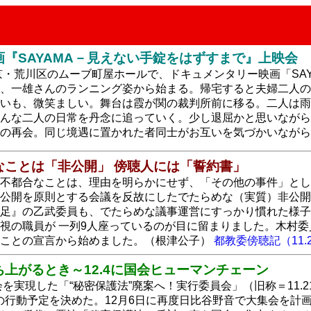
『SAYAMA－見えない手錠をはずすまで』上映会
東京・荒川区のムーブ町屋ホールで、ドキュメンタリー映画「SA
、一雄さんのランニング姿から始まる。帰宅すると夫婦二人の
いも、微笑ましい。舞台は霞が関の裁判所前に移る。二人は雨
んな二人の日常を丹念に追っていく。少し退屈かと思いながら
の再会。同じ境遇に置かれた者同士がお互いを気づかいながら
なことは「非公開」 傍聴人には「誓約書」
不都合なことは、理由を明らかにせず、「その他の事件」とし
公開を原則とする会議を反故にしたでたらめな（実質）非公開
足』の乙武委員も、でたらめな議事運営にすっかり慣れた様子
視の職員が 一列9人座っているのが目に留まりました。木村
ることの宣言から始めました。（根津公子）
都教委傍聴記（11.
上がるとき～12.4に国会ヒューマンチェーン
集会を実現した「“秘密保護法”廃案へ！実行委員会」（旧称＝11
の行動予定を決めた。12月6日に再度日比谷野音で大集会を計