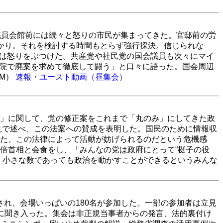
議員会館前には続々と怒りの市民が集まってきた。官邸前の労
ばかり。それを検討する時間もとらず強行採決。信じられな
は怒りをぶつけた。共産党や社民党の国会議員も次々にマイ
院で廃案を求めて徹底して闘う」と口々に語った。国会周辺
M）
速報
・
ユースト動画（昼集会）
」に関して、党の修正案をこれまで「丸のみ」にしてきた政
会見で述べ、この法案への賛成を表明した。国民のために情報収
た、この法律によって活動が妨げられるのだという危機感
倍首相と会食をし、「みんなの党は政府にとって“梃子の役
、小さな数であっても政治を動かすことができるというみんな
され、会場いっぱいの180名が参加した。一部の参加者は立見
に聞き入った。集会は非正規当事者からの発言、法的裏付け