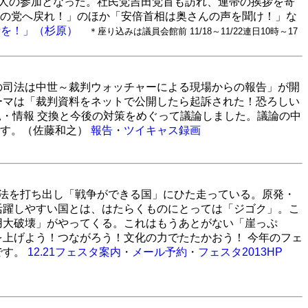
2人の参加となった。社民党吉田党首も訪れ、連帯の挨拶を寄
の党へ戻れ！」のほか「安倍首相は奥さんの声を聞け！」な
請を！」（杉原）
＊座り込みは議員会館前 11/18～11/22連日10時～17
本の司法は中世～裁判ウォッチャーによる現場からの報告」が開
ーマは「裁判資料をネットで公開したら起訴された！恐ろしい
見・情報 交換と今後の対策をめぐって議論しました。議論の中
です。（佐藤和之）
報告
・
ツイキャス録画
法を打ち出し「戦争ができる国」にひた走っている。原発・
活躍しやすい国とは、はたらくものにとっては「ジゴク」。こ
用大破壊」がやってくる。これはもうあとがない「崖っぷ
上げよう！つながろう！文化の力でたたかおう！ 今年のフェ
です。
12.21フェスタ案内
・
メール予約
・
フェスタ2013HP