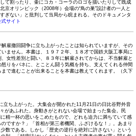
して割ったり、壷にコカ・コーラのロゴを描いたりして既成
京オリンピック（2008年）会場の“鳥の巣”設計者の一人と
すぎない」と批判して当局から睨まれる。そのドキュメンタ
公式サイト
が解雇撤回闘争に立ち上がったことは知られていますが、その
ていません。本書は、１９７２年、１８才で国鉄大阪工事局に
別、女性差別と闘い、８３年に解雇されてからは、不当解雇と
の怒りをバネに、とことん闘う気概を持ち、支えてくれる仲間
ろまで進むことが出来ることを本書は教えてくれます。（久下
立ち上がった。大集会が開かれた11月21日の日比谷野外音
人々があふれた。身動きがとれない会場で始まった集会。民
間に精一杯の思いをこめたもので、どれも迫力に満ちていて感
るのですか？」「首相が第三者機関、ふざけるな！」。あまり
は少数である。しかし「歴史の逆行を絶対に許さない」という