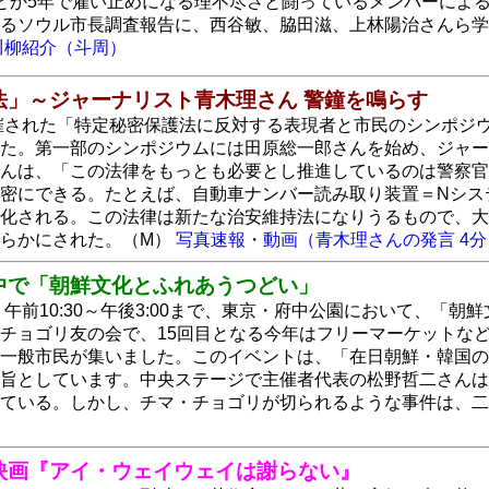
とか5年で雇い止めになる理不尽さと闘っているメンバーによ
るソウル市長調査報告に、西谷敏、脇田滋、上林陽治さんら学
川柳紹介（斗周）
法」～ジャーナリスト青木理さん 警鐘を鳴らす
開催された「特定秘密保護法に反対する表現者と市民のシンポジ
た。第一部のシンポジウムには田原総一郎さんを始め、ジャー
んは、「この法律をもっとも必要とし推進しているのは警察官
密にできる。たとえば、自動車ナンバー読み取り装置＝Nシス
化される。この法律は新たな治安維持法になりうるもので、大
明らかにされた。（M）
写真速報
・
動画（青木理さんの発言 4分
中で「朝鮮文化とふれあうつどい」
日）午前10:30～午後3:00まで、東京・府中公園において、
チョゴリ友の会で、15回目となる今年はフリーマーケットなど
一般市民が集いました。このイベントは、「在日朝鮮・韓国の
旨としています。中央ステージで主催者代表の松野哲二さんは
きている。しかし、チマ・チョゴリが切られるような事件は、
映画『アイ・ウェイウェイは謝らない』