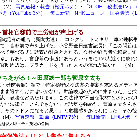
をもった人々が、きょう大きく立ち上がった。長い長い請願デ
。（M）
写真速報
・
報告（松元ちえ）
・
「STOP！秘密法TV」
（YouTube 3分）
・
毎日新聞
・
NHKニュース
・
国会情勢（1
～首相官邸前で三労組が声上げる
、新聞記者の組合（新聞労連）、コンクリートミキサー車の運
て、官邸前で声を上げた。小谷野全日建書記長は「この問題は
べて芋づる式に調査の対象とされる。会社や経営者の秘密に迫
参加もあり、官邸前の歩道はあっというまに150人近くに膨
・官邸周辺は、プラカードを持った人々の流れが続いた。（M
立ちあがる！～田原総一郎も菅原文太も
東京・砂防会館別館で「特定秘密保護法案の廃案を求めるメデ
まま通すわけにはいかない。世論喚起のために集まった」と挨
謀、教唆などあたりまえ。この法律で“不当な取材”とされたら
ない法律で、とんでもない」と語気を強めた。菅原文太さんも
、そのトドメになると思う」と危機感をあらわにした。その後
。（M）
写真速報
・
動画（LNTV 7分）
・
毎日新聞
・
日刊スポー
鳥越俊太郎・金平茂紀の各氏
密保護法」11.21大集会に集まろう