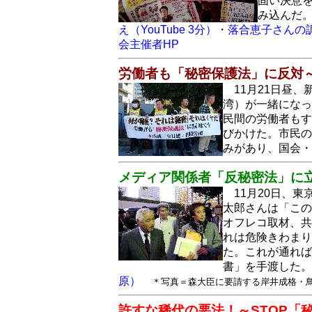
固い決意
み込んだ
え（YouTube 3分）
・
落合恵子さんの訴え
会主催者HP
労働者も「秘密保護法」に反対
11月21日昼
湾）が一緒になっ
民間の労働者もす
びかけた。市民の
みがあり、国会
メディア関係者「反秘密法」に
11月20日、
太郎さんは「この
オフレコ取材、共
れは危険きわまり
た。これが通れば
書」を手渡した
原）
＊写真＝森大臣に要請する岸井成格・
許すな稀代の悪法！～STOP「秘