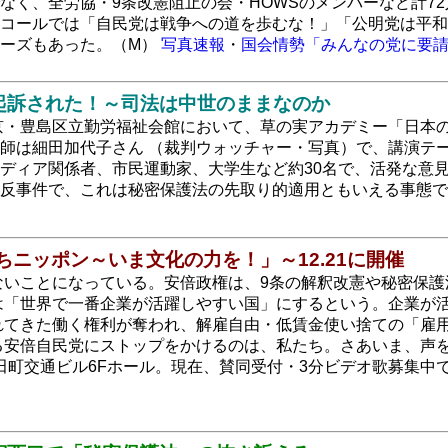
なく、全労協・9条改憲阻止の会・HOWSのメンバーなど計7
コールでは「自民党は戦争への道を歩むな！」「公明党は平和
レーズもあった。（M）
写真速報
・
国会情勢「みんなの党に要
起訴された！～司法は中世のままなのか
東京・豊島区立勤労福祉会館において、草の実アカデミー「日
師は細田加代子さん （裁判ウォッチャー・写真）で、講演テ
ディア関係者、市民運動家、大学生など約30名で、活発な意
違反事件で、これは秘密保護法の先取り的適用ともいえる事態
ちニッポン～いま文化の力を！」～12.21に開催
ないことになっている。安倍政権は、9条の解釈改憲や秘密保護
では「世界で一番企業が活躍しやすい国」にするという。企業が
れてきた働く権利が奪われ、解雇自由・低賃金使い捨ての「雇
る安倍自民党にストップをかけるのは、私たち。さあいま、声を
）田町交通ビル6Fホール。現在、賛同受付・3分ビデオ歌募集中