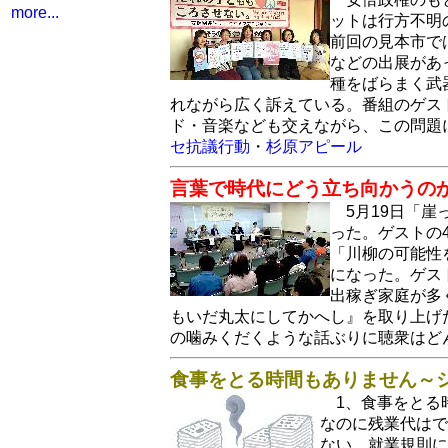
more...
ットは行方不明の
前回の見本市で
などの出展があ
種をばらまく武
れながら広く訴えている。番組のゲス
ド・音楽なども交えながら、この問題
セ抗議行動
・
杉原アピール
言葉で時代にどう立ち向かうの
5月19日「
った。ゲストの
「川柳の可能性
になった。ゲス
出稼ぎ家庭が多
もいだ丸太にしてかへし』を取り上げ
の噛みくだくような話ぶりに聴衆はど
食事をとる時間もありません～シ
1、食事をとる
なのに残業代はで
ない…就業規則に