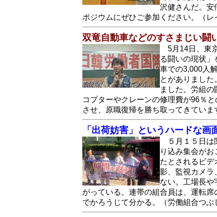
沢健さんだ。安
ポジウムにぜひご参加ください。（レ
双竜自動車などのすさまじい闘い
5月14日、
る闘いの現状」
車での3,00
とがありました
ました。労組の
コプターやクレーンの修理費が96％
させ、原職復帰を勝ち取ってきていま
「出荷妨害」というハードな画
５月１５日は
り込み集会がお
たとされるビデ
影、監視カメラ
ない。工場長や
がっている。連帯の組合員は、運転席
でかろうじて分かる。（労働組合つぶ