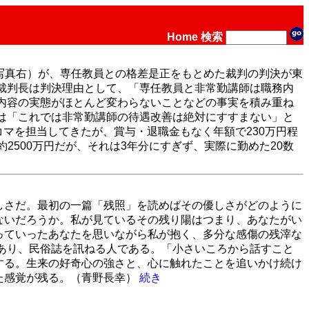
Home
検索
（写真右）が、専任教員との格差是正をもとめた裁判の判決が東
裁判長は判決理由として、「専任教員と非常勤講師は職務内
内容の実態がほとんど変わらないことなどの事実を積み重ね
は「これでは非常勤講師の待遇改善は絶対にすすまない」と
コマを担当してきたが、賞与・退職金もなく年額で230万円程
約2500万円だが、それは3年分にすぎず、実際に勤めた20数
しさだ。最初の一篇「残照」を読めばその優しさがどのように
ないだろうか。私が見ているその残り陽はつまり、あなたがい
っていったあなたを思いながら私が抱く、多分な感傷の残滓な
あり、民俗誌を訊ねる人である。「小さいころから話すこと
する。生来の好奇心の強さと、心に触れたことを追いかけ続け
た感覚が残る。（青野長幸）
続き