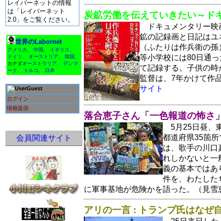
レイバーネットの情報
は「レイバーネット
炭鉱労働を伝えていきたい～ド
2.0」をご覧ください。
ドキュメンタリー映
鉱の記録画と日記はユ
世界のLabornet
（ふたりは作兵衛の孫
アメリカ
、
中国
、
イギリス
、
等小学校には80日通
ドイツ
、
オーストリア
、
韓国
、
カナダ
オーストラリア
、
デンマ
て記録する。子供の時
ーク
、
トルコ
、
日本
監督は、7年かけて作
サイト
Guest
ログイン
情報提供
落合恵子さん「一色報道の怖さ」
5月25日昼
都道府県35箇
会員関連サイト
は、歌手の川口
れしかないと一
義の基本ではあ
件を、わたした
に軍事基地が危険かを語った。（見雪
アリの一言 : トランプ氏はな