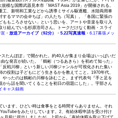
な国際武器見本市「MAST Asia 2019」が開催される。
重工、新明和工業などから誘導ミサイル駆逐艦、水陸両用車
対するママの会＠ちば」の人たち（写真）。「各国に緊張の
どももころさせない」という思いを、アートや音楽を取り入
取り組んでいる杉原浩司さん。トークだけなく動画・スライ
番宣
・
放送アーカイブ（92分）
・
5.22写真速報
・
6.17幕張メッ
ースたんぽぽ」で開かれた。約40人が集まり会場はいっぱいだ
自由な発言が続いた。「鶴彬（つるあきら）を初めて知った」
「反戦川柳」という新しい川柳ジャンルが可視化された集い
の役割は子どもにどう生きるかを教えてこと。1970年代、
。やったのは鶴彬の川柳を詠むこと。まず代表句『手と足を
親から話を聞いてくることを初日の宿題にした」。宇部さん
イキャス録画
れています。ひどい時は食事をとる時間すらありません。それ
ouTubeをみたりしています。2、有給休暇申請を受け付け
ヶ月前に提出しましたが、上司から「有給休暇を取り下げて