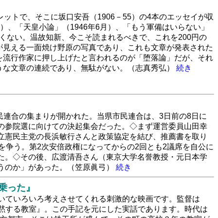
ットで、そこに坂口安吾（1906－55）の4本のエッセイが収
月）、「天皇小論」（1946年6月）、「もう軍備はいらない」
古くない。温故知新、今こそ読まれるべきで、これを200円の
が見える一面焼け野原の写真であり、これも文章が発表された
を流行作家に押し上げたと言われるのが「堕落論」だが、それ
うな文章の連続であり、無駄がない。（志真秀弘）
続き
民連合の集まりが開かれた。当県市民連合は、3日前の8日に
の参院選に向けての決起集会だった。◇まず運営委員山田幸
立憲民主党の長浜敏行さんと政策協定を結び、推薦書を取り
を争う。第2次安倍政権になってからの2回とも2議席を自公に
た。◇その後、広渡清吾さん（東京大学名誉教授・元日本学
うのか」があった。（笠原眞弓）
続き
乗った』
いていろいろ考えさせてくれる刺激的な映画です。監督は
黙する教室』。この手記を元にした実話であります。時代は