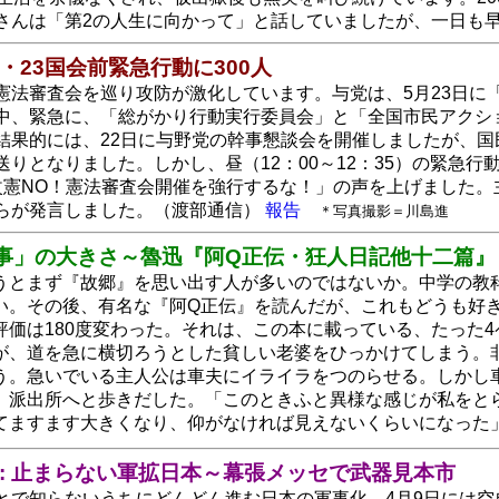
さんは「第2の人生に向かって」と話していましたが、一日も
・23国会前緊急行動に300人
憲法審査会を巡り攻防が激化しています。与党は、5月23日に
中、緊急に、「総がかり行動実行委員会」と「全国市民アクショ
結果的には、22日に与野党の幹事懇談会を開催しましたが、国
送りとなりました。しかし、昼（12：00～12：35）の緊急行
改憲NO！憲法審査会開催を強行するな！」の声を上げました
らが発言しました。（渡部通信）
報告
＊写真撮影＝川島進
来事」の大きさ～魯迅『阿Q正伝・狂人日記他十二篇』
うとまず『故郷』を思い出す人が多いのではないか。中学の教
い。その後、有名な『阿Q正伝』を読んだが、これもどうも好
評価は180度変わった。それは、この本に載っている、たった
が、道を急に横切ろうとした貧しい老婆をひっかけてしまう。
う。急いでいる主人公は車夫にイライラをつのらせる。しかし
、派出所へと歩きだした。「このときふと異様な感じが私をと
てますます大きくなり、仰がなければ見えないくらいになった
送 : 止まらない軍拡日本～幕張メッセで武器見本市
とで知らないうちにどんどん進む日本の軍事化。4月9日には空