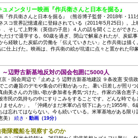
キュメンタリー映画『作兵衛さんと日本を掘る』
画『作兵衛さんと日本を掘る』（熊谷博子監督・2018年・11
ネスコ世界記憶遺産に登録されている（2011年5月25日）。
）、そして上野朱（英信の子息）４人の話を聞くことができた
っただけで退学する。60歳を過ぎ、閉山で解雇されたが、炭鉱
から経験した炭鉱の労働を「伝えていきたい」と作兵衛は描く
品に仕上げた。映画は、作兵衛の絵が坑道に点々と置かれた印
～辺野古新基地反対の国会包囲に5000人
、東京・国会周辺で「止めよう 辺野古新基地建設 ９条改憲 安
所でこの趣旨のデモや集会の行動があった。暑い日差しが照りつ
真由美さんの力強い歌が参加者を勇気づけた。作家の落合恵子
般市民の気持ちの中にすりこみをすることです。どんな時でも
りませんか」。「沖縄がまだ米軍の占領下にあった1955年、
ちは忘れてはならない。今も続いている。米軍基地がある限り
恵美）
続き
・
動画（19分）
ぜ自衛隊艦船を視察するのか