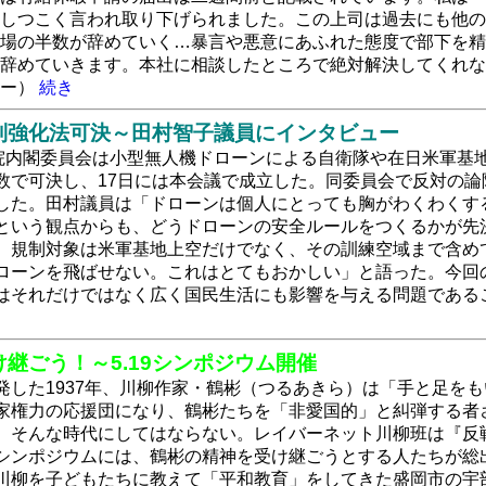
しつこく言われ取り下げられました。この上司は過去にも他の
場の半数が辞めていく…暴言や悪意にあふれた態度で部下を精
辞めていきます。本社に相談したところで絶対解決してくれな
ター）
続き
制強化法可決～田村智子議員にインタビュー
参院内閣委員会は小型無人機ドローンによる自衛隊や在日米軍基
数で可決し、17日には本会議で成立した。同委員会で反対の
した。田村議員は「ドローンは個人にとっても胸がわくわくす
という観点からも、どうドローンの安全ルールをつくるかが先
。規制対象は米軍基地上空だけでなく、その訓練空域まで含め
ローンを飛ばせない。これはとてもおかしい」と語った。今回
はそれだけではなく広く国民生活にも影響を与える問題である
継ごう！～5.19シンポジウム開催
発した1937年、川柳作家・鶴彬（つるあきら）は「手と足を
家権力の応援団になり、鶴彬たちを「非愛国的」と糾弾する者
。そんな時代にしてはならない。レイバーネット川柳班は『反戦
シンポジウムには、鶴彬の精神を受け継ごうとする人たちが総
川柳を子どもたちに教えて「平和教育」をしてきた盛岡市の宇