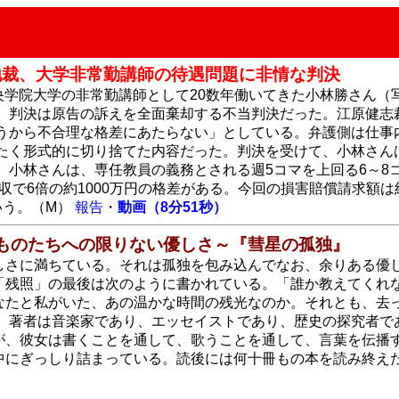
地裁、大学非常勤講師の待遇問題に非情な判決
中央学院大学の非常勤講師として20数年働いてきた小林勝さん
。判決は原告の訴えを全面棄却する不当判決だった。江原健志
うから不合理な格差にあたらない」としている。弁護側は仕事
たく形式的に切り捨てた内容だった。判決を受けて、小林さん
。小林さんは、専任教員の義務とされる週5コマを上回る6～8
収で6倍の約1000万円の格差がある。今回の損害賠償請求額は
いう。（M）
報告
・
動画（8分51秒）
くものたちへの限りない優しさ～『彗星の孤独』
しさに満ちている。それは孤独を包み込んでなお、余りある優
「残照」の最後は次のように書かれている。「誰か教えてくれ
なたと私がいた、あの温かな時間の残光なのか。それとも、去
」 著者は音楽家であり、エッセイストであり、歴史の探究者で
が、彼女は書くことを通して、歌うことを通して、言葉を伝播
中にぎっしり詰まっている。読後には何十冊もの本を読み終え