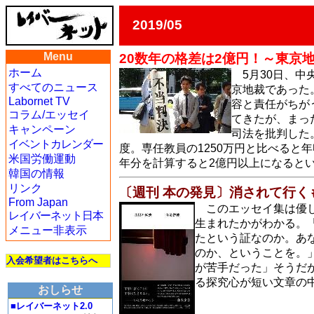
2019/05
Menu
20数年の格差は2億円！～東京
ホーム
5月30日、
すべてのニュース
京地裁であった
Labornet TV
容と責任がちが
コラム/エッセイ
てきたが、まっ
キャンペーン
司法を批判した
イベントカレンダー
度。専任教員の1250万円と比べると年
米国労働運動
年分を計算すると2億円以上になると
韓国の情報
リンク
〔週刊 本の発見〕消されて行
From Japan
このエッセイ集は優
レイバーネット日本
生まれたかがわかる。
メニュー非表示
たという証なのか。あ
のか、ということを。
入会希望者はこちらへ
が苦手だった」そうだ
る探究心が短い文章の
おしらせ
■レイバーネット2.0