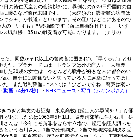
夕方は大相撲を観戦して「米大統領杯」を渡し、夕食は炉端焼
7日の徳仁天皇との会談以外に、異例なのが28日帰国前の自
船に乗るなど前代未聞です。「（大統領の）護衛艦の訪問は
バンキシャ」が報道）といいます。その狙いはどこにあるので
海自最大の「いずも」型護衛艦です（海上自衛隊ＨＰ）。「いず
ルス戦闘機Ｆ35Ｂの離発着が可能になります。（アリの一
があった。同数かそれ以上の警察官に囲まれて「早く歩け」とせ
訴えた。プラカードには「トランプは死の商人」「人種差
加した30歳の女性は「今どんどん戦争が好きな人に都合のい
だめ。自分には関係ないと思っている人に選挙に行ってほし
いた。また過剰警備については「ひどいですね。警察は弱い
・
動画（4分17秒）
・
NHKニュース
・
写真（ムキンポさん）
つぎつぎと無実の新証拠！東京高裁は鑑定人の尋問を！」が開
件が起こったのは1963年5月1日。被差別部落に住む石川一雄
石川さんは「今年こそ冤罪をはらす立場で、鑑定を証人調べを
るという石川さん。1審で死刑判決。2審で無期懲役判決を受
06年5月、東京高裁に第3次再審請求を申し立て、再審開始―