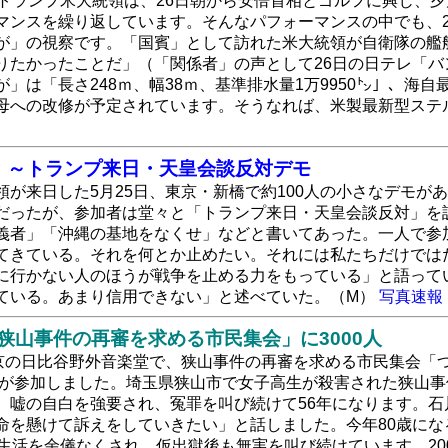
たトランプ米大統領は、26日朝から安倍首相とゴルフに興じ、
マンスを繰り返しています。そんなパフォーマンスの中でも、2
が」の視察です。「国賓」として訪れた米大統領が自衛隊の艦
りたかったことだ」（「関係者」の声として26日の日テレ「
が」は「長さ248ｍ、幅38ｍ、基準排水量1万9950㌧」、
母への改修が予定されています。そうなれば、米製最新型ステ
」～トランプ来日・天皇会談反対デモ
領が来日した5月25日、東京・新橋で約100人の小さなデモ
だったが、参加者は堂々と「トランプ来日・天皇会談反対」を
義者」「沖縄の基地をなくせ」などと書いてあった。一人で参
てきている。それを何とか止めたい。それには私たちだけでは
に行かない人のほうが戦争を止める力をもっている」と語って
ている。あまり信用できない」と述べていた。（M）
写真速報
狭山事件の再審を求める市民集会」に3000人
東京の日比谷野外音楽堂で、狭山事件の再審を求める市民集会「
0人が参加しました。埼玉県狭山市で女子高生が殺害された狭山事
、嘘の自白を強要され、冤罪を叫び続けて56年になります。
命を懸けて訴えをしていきたい」と話しました。今年80歳にな
中生活を余儀なくされ、仮出獄後も無実を叫び続けています。20