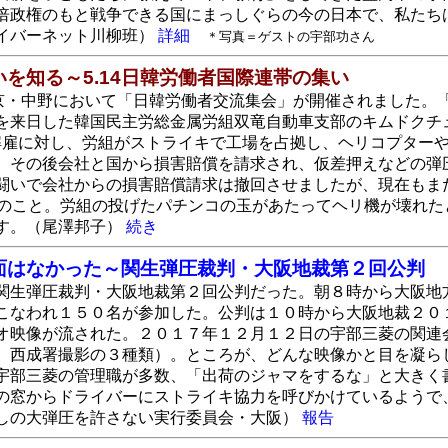
倍政権のもと戦争できる国にまっしぐらの今の日本で、私たちは
イバーネット川柳班）
詳細
＊写真＝ゲストの宇部功さん
を知る～5.14日韓労働者国際連帯の集い
東京・中野において「日韓労働者交流集会」が開催されました。
を来日した韓国民主労総金属労組双竜自動車支部のキムドクチュ
0人解雇に対し、労組がストライキで工場を占拠し、ヘリコプタ
。その後会社と国から損害賠償を請求され、仮差押えなどの弾圧
闘いで会社からの損害賠償請求は撤回させましたが、現在もま
とのこと。労組の投げたパチンコの玉があたってヘリ機が壊れ
す。（尾澤邦子）
続き
面はなかった～関生弾圧裁判・大阪地裁第２回公判
関生弾圧裁判・大阪地裁第２回公判だった。朝８時から大阪地
こなわれ１５０名が参加した。公判は１０時から大阪地裁２０
オ映像が流された。２０１７年１２月１２日の宇部三菱の関連
、西成署撮影の３種類）。ところが、どんな映像かと目を凝ら
宇部三菱の管理職が多数、「出荷のジャマをするな」と大きく
の窓からドライバーにストライキ協力を呼びかけているようで
しの大弾圧を許さない実行委員会・大阪）
報告