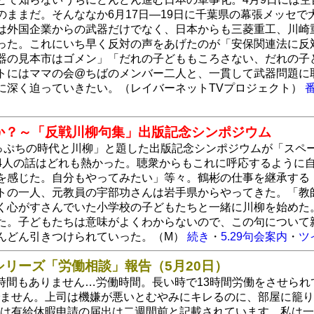
ままだ。そんななか6月17日―19日に千葉県の幕張メッセで大規模
は外国企業からの武器だけでなく、日本からも三菱重工、川崎
った。これにいち早く反対の声をあげたのが「安保関連法に反
器の見本市はゴメン」「だれの子どももころさない、だれの子
トにはママの会@ちばのメンバー二人と、一貫して武器問題に
に深く迫っていきたい。（レイバーネットTVプロジェクト）
か？～「反戦川柳句集」出版記念シンポジウム
崖っぷちの時代と川柳」と題した出版記念シンポジウムが「スペ
4人の話はどれも熱かった。聴衆からもこれに呼応するように
を感じた。自分もやってみたい」等々。鶴彬の仕事を継承する
トの一人、元教員の宇部功さんは岩手県からやってきた。「教師
く心がすさんでいた小学校の子どもたちと一緒に川柳を始めた
た。子どもたちは意味がよくわからないので、この句について
んどん引きつけられていった。（M）
続き
・
5.29句会案内
・
ツ
リーズ「労働相談」報告（5月20日）
時間もありません…労働時間。長い時で13時間労働をさせら
ません。上司は機嫌が悪いとむやみにキレるのに、部屋に籠りY
は有給休暇申請の届出は二週間前と記載されています。私は一