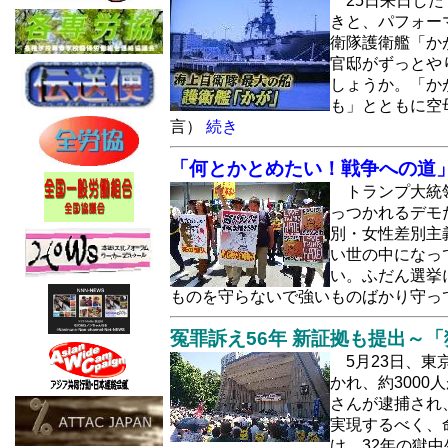
25日来日し
きと、パフォー
衛隊護衛艦「か
官邸がずっとや
しょうか。「か
も」とともに空
言）
続き
「何とかとめたい！戦争への道
トランプ大統
っつかれるデモ
別・女性差別主
い世の中になっ
い。ふだん選挙
ものを守らないで強いものばかり守っ
冤罪訴え56年 新証拠も提出～「
5月23日、
かれ、約300
さんが逮捕され
実現するべく、
け、32年の獄