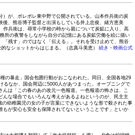
1分）が、ポレポレ東中野で公開されている。山本作兵衛の炭
上映後、熊谷博子監督と出演もしている井上忠俊、緒方恵美
。作兵衛は、尋常小学校の時から親について炭鉱に入り、高
事務所の夜警をしながら自分の記憶にある炭鉱労働を絵に描い
。「残す」のではなく「伝える」。それを受け止めて、熊谷
象的なショットからはじまる。（志真斗美恵）
続き
・
映画公式
倍政権の暴走」国会包囲行動がおこなわれた。同日、全国各地29
けるなか、国会周辺に5000人があつまった。オープニングで
さんは「この春のあの改元一色報道。一色報道の怖さは、こ
どんな場合でもいろんな考えがあるよねというのが、民主主
6歳の幼稚園児の女の子が言葉にできないような形で殺された事
誰もが安心も安全も保障されてないということです」といか