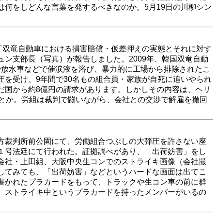
何をしどんな言葉を発するべきなのか。5月19日の川柳シン
「双竜自動車における損害賠償・仮差押えの実態とそれに対す
ン支部長（写真）が報告しました。2009年、韓国双竜自動
ーや放水車などで催涙液を浴び、暴力的に工場から排除されたこ
を受け、9年間で30名もの組合員・家族が自死に追いやられ
だ国から約8億円の請求があります。しかしその内容は、ヘリ
たとか。労組は裁判で闘いながら、会社との交渉で解雇を撤回
方裁判所前公園にて、労働組合つぶしの大弾圧を許さない座
１号法廷にて行われた。証拠調べがあり、「出荷妨害」をし
会社・上田組、大阪中央生コンでのストライキ画像（会社撮
してみても、「出荷妨害」などというハードな画面は出てこ
書かれたプラカードをもって、トラックや生コン車の前に群
、ストライキ中というプラカードを持ったメンバーがいるの