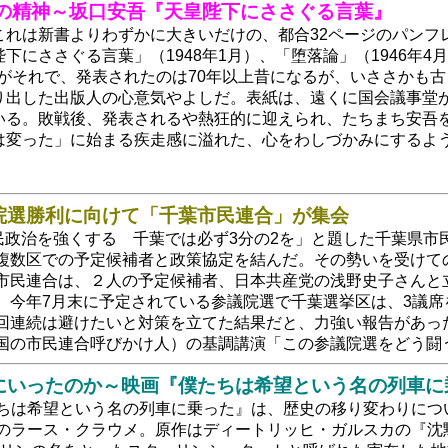
トの精神～坂口安吾『天皇陛下にささぐる言葉』
れは新書よりわずかに大きいだけの、都合32ページのパンフレ
下にささぐる言葉」（1948年1月）、「堕落論」（1946年4
４篇がそれで、発表されたのは70年以上昔になるが、いささかも
り出した出版人の心意気やよしだ。表紙は、遠くに国会議事堂
いる。敗戦後、発表されるや熱狂的に迎えられ、たちまち安吾
は変った」に始まる疾走感に溢れた、心をわしづかみにするよ
院選勝利に向けて「千葉市民連合」が集会
市民政治を強くする 千葉では必ず3分の2を」と題した千葉県市
複数区での予定候補者と政策協定を結んだ。その勢いを受けて
市民連合は、２人の予定候補者、日本共産党の浅野史子さんと
。今年7月末に予定されている参議院選で千葉選挙区は、3議席
回連続は避けたいと対策を立てた結果だと、力強い報告があっ
国の市民連合呼びかけ人）の基調講演「この参議院選をどう闘
にいったのか～映画『僕たちは希望という名の列車に
ちは希望という名の列車に乗った』は、歴史の移り変わりにつ
のラース・クラウメ。原作はディートリッヒ・ガルスカの『沈