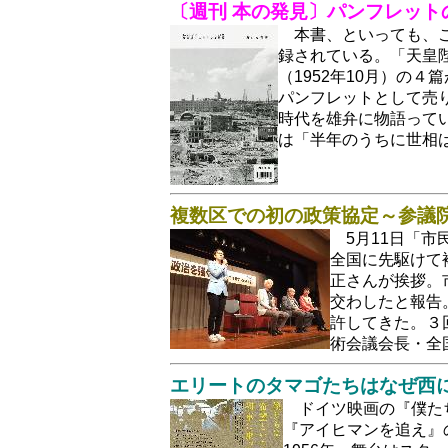
〔週刊 本の発見〕パンフレッ
本書、といっても、こ
録されている。「天皇陛
（1952年10月）の
パンフレットとして売
時代を雄弁に物語って
は「半年のうちに世相
複数区での初の政策協定～参議
5月11日「
全国に先駆けて
正さんが挨拶。
交わしたと報告
許してきた。３
術会議会長・全
エリートのタマゴたちはなぜ西
ドイツ映画の『僕た
『アイヒマンを追え』