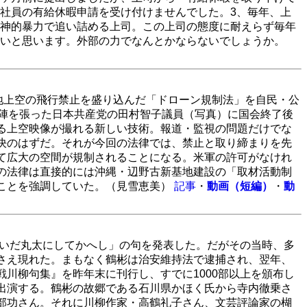
社員の有給休暇申請を受け付けませんでした。3、毎年、上
神的暴力で追い詰める上司。この上司の態度に耐えらず毎年
いと思います。外部の力でなんとかならないでしょうか。
地上空の飛行禁止を盛り込んだ「ドローン規制法」を自民・公
論陣を張った日本共産党の田村智子議員（写真）に国会終了後
る上空映像が撮れる新しい技術。報道・監視の問題だけでな
決のはずだ。それが今回の法律では、禁止と取り締まりを先
て広大の空間が規制されることになる。米軍の許可がなけれ
の法律は直接的には沖縄・辺野古新基地建設の「取材活動制
ことを強調していた。（見雪恵美）
記事
・
動画（短編）
・
動
もいだ丸太にしてかへし」の句を発表した。だがその当時、多
さえ現れた。まもなく鶴彬は治安維持法で逮捕され、翌年、
川柳句集』を昨年末に刊行し、すでに1000部以上を頒布し
出演する。鶴彬の故郷である石川県かほく氏から寺内徹乗さ
部功さん。それに川柳作家・高鶴礼子さん、文芸評論家の楜