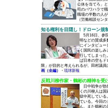
公休を当てろ」と
司のパワハラで職
職場の半数の人が
（労働相談セン
知る権利を目隠し！ドローン規
5月16日、
明などの賛成多
にインタビュー
く国民の楽しみ
行してしまった
ば日本の空もド
限」が目的と考えられるが、田村議員
画（全編）
・
琉球新報
反戦川柳作家・鶴彬の精神を受け
日中戦争が勃
くの川柳人は国
獄中死している
ている。今回の
ん、また鶴彬の