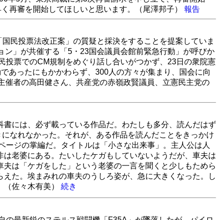
早く再審を開始してほしいと思います。（尾澤邦子）
報告
「国民投票法改正案」の質疑と採決をすることを提案していま
ン」が共催する「5・23国会議員会館前緊急行動」が呼びか
民投票でのCM規制をめぐり話し合いがつかず、23日の衆院憲
動であったにもかかわらず、300人の方々が集まり、国会に向
。主催者の高田健さん、共産党の赤嶺政賢議員、立憲民主党の
科書には、必ず載っている作品だ。わたしも多分、読んだはず
きになれなかった。それが、ある作品を読んだことをきっかけ
4ページの掌編だ。タイトルは「小さな出来事」。主人公は人
非は老婆にある。たいしたケガもしていないようだが、車夫は
車夫は「ケガをした」という老婆の一言を聞くと少しもためら
らえた。埃まみれの車夫のうしろ姿が、急に大きくなった。し
」（佐々木有美）
続き
自の最新鋭のステルス戦闘機「F35A」が墜落したが、パイロ