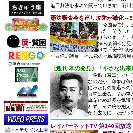
無罪判決を求めて闘っています。石川
憲法審査会を巡り攻防が激化～5
今国会では、
した。そうした
けられました。
法審会開催は見
けて「安倍9条
小西洋之議員、社民党の福島瑞穂議員
〔週刊 本の発見〕「小さな出
魯迅（写真）とい
なのだが、印象は薄
にわたしの魯迅への
力車に乗る。その車
車を止め老婆を気遣
わず、その腕を抱え
かも去るにしたがっ
レイバーネットTV 第140回放
安倍政権のも