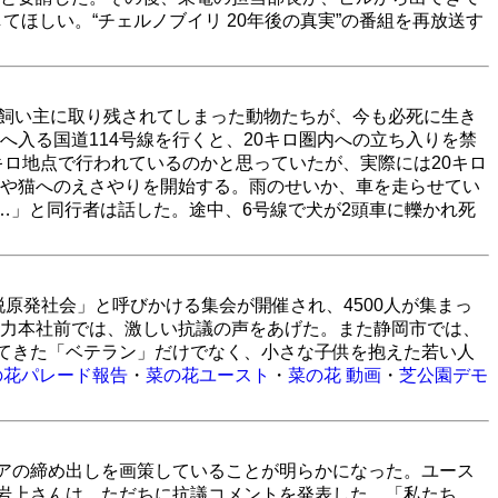
ほしい。“チェルノブイリ 20年後の真実”の番組を再放送す
は飼い主に取り残されてしまった動物たちが、今も必死に生き
入る国道114号線を行くと、20キロ圏内への立ち入りを禁
キロ地点で行われているのかと思っていたが、実際には20キロ
や猫へのえさやりを開始する。雨のせいか、車を走らせてい
…」と同行者は話した。途中、6号線で犬が2頭車に轢かれ死
脱原発社会」と呼びかける集会が開催され、4500人が集まっ
力本社前では、激しい抗議の声をあげた。また静岡市では、
してきた「ベテラン」だけでなく、小さな子供を抱えた若い人
の花パレード報告
・
菜の花ユースト
・
菜の花 動画
・
芝公園デモ
ィアの締め出しを画策していることが明らかになった。ユース
。岩上さんは、ただちに抗議コメントを発表した。「私たち、