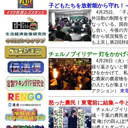
子どもたちを放射能から守れ！
4月25日、「
外活動の制限をす
なっている。国自
し合い、今後の方
者から状況報告と
も上京し第2回対
チェルノブイリデー 灯をかかげ
4月26日（火
繰り返さないと誓
びをかかげて、私
む農家の農産物を
の人たちが集まり
アクション）
東
怒った農民！東電前に結集～牛
チェルノブイリ
城・千葉の農民連
電 俺げの田んぼ
が煮えたぎってい