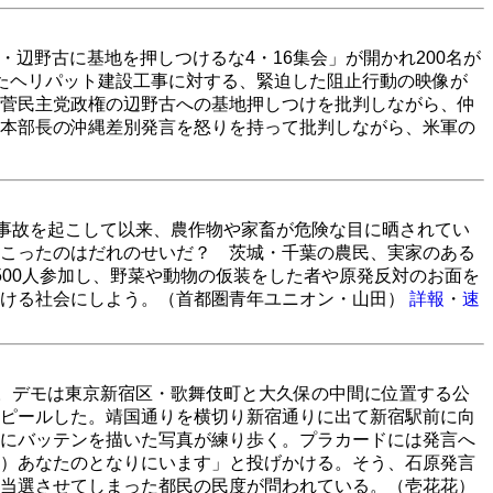
・辺野古に基地を押しつけるな4・16集会」が開かれ200名が
たヘリパット建設工事に対する、緊迫した阻止行動の映像が
菅民主党政権の辺野古への基地押しつけを批判しながら、仲
本部長の沖縄差別発言を怒りを持って批判しながら、米軍の
が事故を起こして以来、農作物や家畜が危険な目に晒されてい
こったのはだれのせいだ？ 茨城・千葉の農民、実家のある
500人参加し、野菜や動物の仮装をした者や原発反対のお面を
いける社会にしよう。（首都圏青年ユニオン・山田）
詳報
・
速
た。デモは東京新宿区・歌舞伎町と大久保の中間に位置する公
ピールした。靖国通りを横切り新宿通りに出て新宿駅前に向
にバッテンを描いた写真が練り歩く。プラカードには発言へ
）あなたのとなりにいます」と投げかける。そう、石原発言
当選させてしまった都民の民度が問われている。（壱花花）