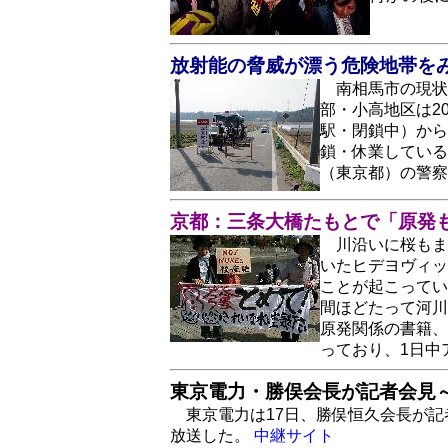
放射能の脅威が漂う危険地帯を
南相馬市の現状
部・小高地区は2
駅・閉鎖中）から
鎖・休業している
（東京都）の警
京都：三条大橋たもとで「原発
川沿いに桜もま
いたヒデヨヴィッ
ことが起こってい
間ほどたって河川
原発関係の書籍、
っており、1日中
東京電力・勝俣会長が記者会見
東京電力は17日、勝俣恒久会長が記
放送した。
中継サイト