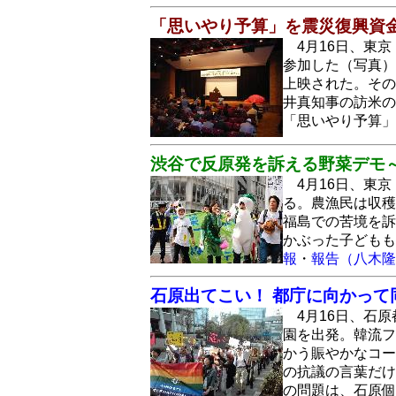
「思いやり予算」を震災復興資
4月16日、東
参加した（写真）
上映された。その
井真知事の訪米の
「思いやり予算
渋谷で反原発を訴える野菜デモ～
4月16日、東
る。農漁民は収穫
福島での苦境を訴
かぶった子ども
報
・
報告（八木隆
石原出てこい！ 都庁に向かって
4月16日、石
園を出発。韓流フ
かう賑やかなコー
の抗議の言葉だけ
の問題は、石原個