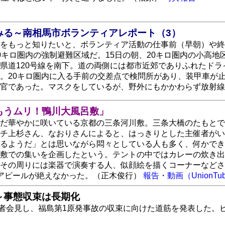
みる～南相馬市ボランティアレポート（3）
をもっと知りたいと、ボランティア活動の仕事前（早朝）や終
0キロ圏内の強制避難区域だ。15日の朝、20キロ圏内の小高
県道120号線を南下。道の両側には都市近郊でありふれたド
。20キロ圏内に入る手前の交差点で検問所があり、装甲車が
察官であった。マスクをしているが、野外にもかかわらず放射
もうムリ！鴨川大風呂敷」
だ華やかに咲いている京都の三条河川敷。三条大橋のたもとで
チ上杉さん、なおりさんによると、はっきりとした主催者がい
るようだ」とは思いながら悶々としている人も多く、何かでき
敷での集いを企画したという。テントの中ではカレーの炊き出
その周りには楽器で演奏する人、似顔絵を描くコーナーなどさ
アピールが絶えなかった。（正木俊行）
報告
・
動画（UnionTu
～事態収束は長期化
者会見し、福島第1原発事故の収束に向けた道筋を発表した。ビ