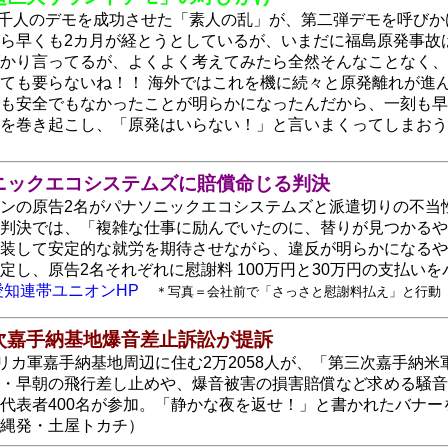
万5千人のデモを成功させた「素人の乱」が、第二弾デモを呼び
ら早くも2カ月が経とうとしているが、いまだに福島原発事故
かり言ってるが、よくよく考えてみたら全然そんなことなく、
ても要らないね！！ 海外ではこれを機に続々と原発離れが進
も安全でもなかったことが明らかになったんだから、一刻も早
を巻き起こし、「原発はいらない！」と言いまくってしまおう
ニックエコシステムズに賠償命じる判決
ンの原告2名がパナソニックエコシステムズと派遣切りの不当性
判決では、「複雑な仕事に励んでいたのに、替りが見つかるや
装して安定的な就労を期待させながら、違反が明らかになるや
定し、原告2名それぞれに慰謝料 100万円と30万円の支払
愛知連帯ユニオンHP
＊写真＝会社前で「さっさと慰謝料払え」と行動
次嘉手納基地爆音差止訴訟が提訴
メリカ軍嘉手納基地周辺に住む2万2058人が、「第三次嘉手
・早朝の飛行差し止めや、爆音被害の損害賠償など求める騒音
代表者400名が参加。「静かな夜を返せ！」と書かれたバナ
縄発・土屋トカチ）