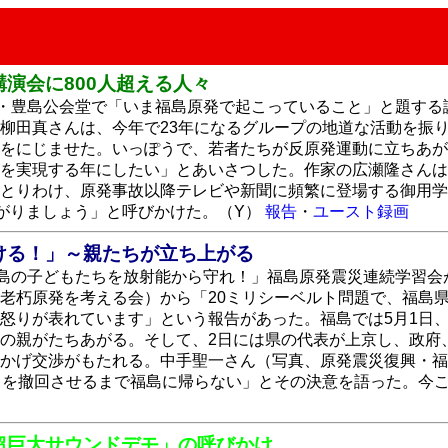
演会に800人超える人々
京・豊島公会堂で「いま福島原発で起こっていること」と題する
柳田真さんは、今年で23年になるグループの地道な活動を振
をにじませた。いっぽうで、若者たちが反原発運動に立ちあが
を実現する年にしたい」とあいさつした。作家の広瀬隆さんは
とりわけ、原発事故以降テレビや新聞に頻繁に登場する御用学
がりましょう」と呼びかけた。（Y）
報告
・
ユースト録画
ける！」～親たちが立ち上がる
福島の子どもたちを放射能から守れ！」福島原発震災連続学習会
老朽原発を考える会）から「20ミリシーベルト問題で、福島
怒りが表れています」という報告があった。福島では5月1日
の親がたちあがる。そして、2日には県の代表が上京し、政府
かげ交渉がもたれる。中手聖一さん（写真、原発震災復興・福
リを撤回させるまで福島に帰らない」とその決意を語った。今
超巨大サウンドデモ」の呼びかけ