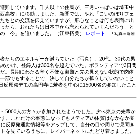
避難しています。千人以上の住民が、三月いっぱいは埼玉中
西高校」に移動しました。新聞では、やれ「こいのぼりフェ
たちとの交流を伝えていますが、肝心なことは何も表面に出
ったら、おれたちは日本中から忘れられていくんだろう」と
ちの「今」を追いました。（江東拓美）
レポート
＊写真＝避難
者たちのエネルギーが満ちていた（写真）。20代、30代の男
詰めかけ、登録人は300名を超えていた。ボランティアで3日間
だ。長期にわたる辛く不便な避難と先の見えない状態で肉体
一部でもすることで、決して自分たちが孤立していないこと
日反原発デモの高円寺に若者を中心に15000名の参加したこと
0～5000人の方々が参加されたようでした。夕べ東京の先輩か
です。これだけの事態になってもメディアの体質はなかなか変
どに反原発運動情報等をアップして、自分の目や周りで見聞き
イトを見ているうちに、レイバーネットにたどり着きました。