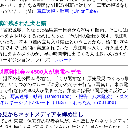
あった。またある農民はNHK取材班に対して「真実の報道をして
迫っていた。（M）
写真速報
・
動画（UnionTube）
域に残された犬と猫
日「警戒区域」となった福島第一原発から20キロ圏内。そこに
へえさやりをするために入った、その日の記録を残す。浪江町へ
いたる。20キロ圏内立ち入り禁止ということから、検問は20
前ですでに検問は実施されていた。浪江町へ入り、行き遭う犬
方にえさを探すのか、早い時間帯に出てくる犬は多いんだけど
ローポジション」ブログ）
レポート
脱原発社会～4500人が東電へデモ
京・港区の芝公園23号地で、「くり返すな！ 原発震災 つくろう
後、いくつかのグループに分かれてデモ行進（写真）。東京電
」が行なわれ800人が集まった。集会には長い間原発に反対
した。
写真速報
・
動画（UnionTube）
・
報告（八木隆次）
・
菜
ネルギーシフトパレード（TBS）
・
わったん（YouTube）
会見からネットメディアを締め出し
ていた東電・保安院の記者会見が、4月25日からネットメデ
たきたIWJ（岩上安身チャンネル）はとくに目をつけられた