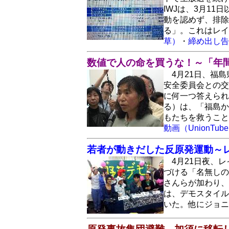
IWJは、3月1
動を認めず、排除
る」。これはレ
草）
・
締め出し告
数値で人の命を買うな！～「年間
4月21日、福
安全委員会との交
に何一つ答えられ
る）は、「福島か
もたちを救うこと
動画（UnionTub
若者が動きだした反原発運動～レ
4月21日夜、
づける「名無しの
さんらが加わり、
は、デモスタイル
いた。他にジョニ