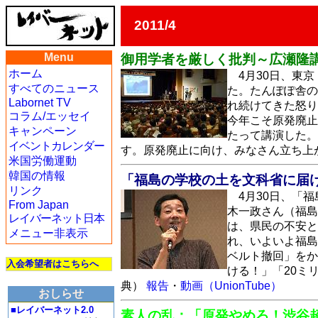
2011/4
Menu
御用学者を厳しく批判～広瀬隆講
ホーム
4月30日、東
すべてのニュース
た。たんぽぽ舎の
Labornet TV
れ続けてきた怒り
コラム/エッセイ
今年こそ原発廃止
キャンペーン
たって講演した。
イベントカレンダー
す。原発廃止に向け、みなさん立ち上
米国労働運動
韓国の情報
「福島の学校の土を文科省に届
リンク
4月30日、「
From Japan
木一政さん（福島
レイバーネット日本
は、県民の不安と
メニュー非表示
れ、いよいよ福島
ベルト撤回」をか
入会希望者はこちらへ
ける！」「20ミ
典）
報告
・
動画（UnionTube）
おしらせ
■レイバーネット2.0
素人の乱：「原発やめろ！渋谷