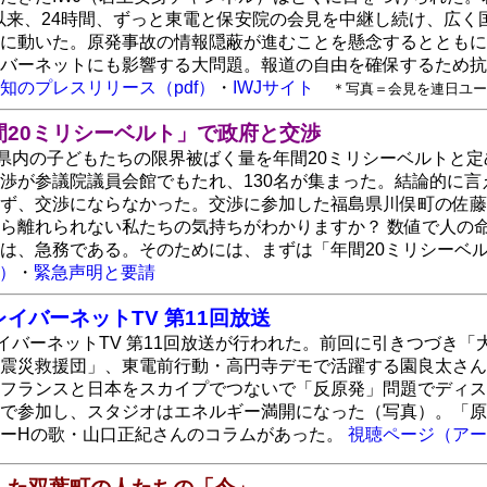
1日以来、24時間、ずっと東電と保安院の会見を中継し続け、
に動いた。原発事故の情報隠蔽が進むことを懸念するとともに
イバーネットにも影響する大問題。報道の自由を確保するため
知のプレスリリース（pdf）
・
IWJサイト
＊写真＝会見を連日ユー
20ミリシーベルト」で政府と交渉
島県内の子どもたちの限界被ばく量を年間20ミリシーベルトと
渉が参議院議員会館でもたれ、130名が集まった。結論的に
ず、交渉にならなかった。交渉に参加した福島県川俣町の佐藤
ら離れられない私たちの気持ちがわかりますか？ 数値で人の
は、急務である。そのためには、まずは「年間20ミリシーベ
e）
・
緊急声明と要請
イバーネットTV 第11回放送
レイバーネットTV 第11回放送が行われた。前回に引きつづき
震災救援団」、東電前行動・高円寺デモで活躍する園良太さん
フランスと日本をスカイプでつないで「反原発」問題でディス
で参加し、スタジオはエネルギー満開になった（写真）。「原
ーHの歌・山口正紀さんのコラムがあった。
視聴ページ（アー