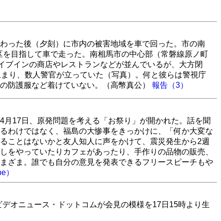
わった後（夕刻）に市内の被害地域を車で回った。市の南
地区を目指して車で走った。南相馬市の中心部（常磐線原ノ町
ライブインの商店やレストランなどが並んでいるが、大方閉
止まり、数人警官が立っていた（写真）。何と彼らは警視庁
線の防護服など着けていない。（高幣真公）
報告（3）
4月17日、原発問題を考える「お祭り」が開かれた。話を聞
るわけではなく、福島の大惨事をきっかけに、「何か大変な
ることはないかと友人知人に声をかけて、震災発生から2週
しをやっていたりカフェがあったり、手作りの品物の販売、
まざま。誰でも自分の意見を発表できるフリースピーチもや
be）
デオニュース・ドットコムが会見の模様を17日15時より生