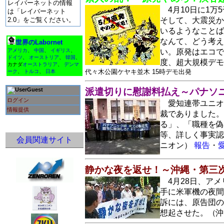
レイバーネットの情報
4月10日に1
は「レイバーネット
2.0」をご覧ください。
そして、大震災か
いるようなことば
なんて、どう考え
世界のLabornet
アメリカ
、
中国
、
イギリス
、
い。原発はエコで
ドイツ
、
オーストリア
、
韓国
、
度、超大規模デモ
カナダ
オーストラリア
、
デンマ
代々木公園ケヤキ並木 15時デモ出発
ーク
、
トルコ
、
日本
Guest
派遣切りに慰謝料払え～パナソ
ログイン
愛知連帯ユニオ
情報提供
裁でありました。
る」、「職種を偽
等、詳しく事実認
会員関連サイト
ニオン）
報告
・
静かな夜を返せ！～沖縄・第三
4月28日、ア
手に米軍機の夜間
訴には、原告団の
想起させた。（沖