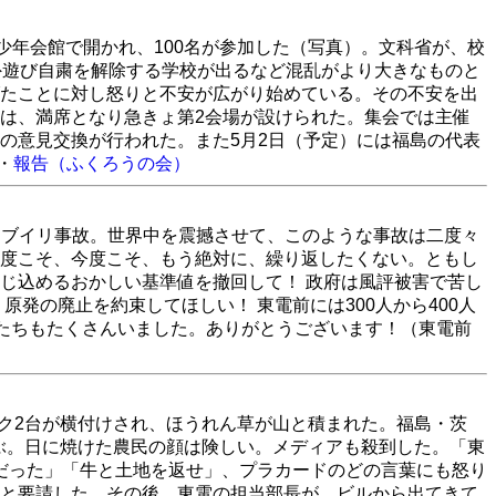
少年会館で開かれ、100名が参加した（写真）。文科省が、校
外遊び自粛を解除する学校が出るなど混乱がより大きなものと
たことに対し怒りと不安が広がり始めている。その不安を出
は、満席となり急きょ第2会場が設けられた。集会では主催
の意見交換が行われた。また5月2日（予定）には福島の代表
・
報告（ふくろうの会）
ルノブイリ事故。世界中を震撼させて、このような事故は二度々
度こそ、今度こそ、もう絶対に、繰り返したくない。ともし
じ込めるおかしい基準値を撤回して！ 政府は風評被害で苦し
発の廃止を約束してほしい！ 東電前には300人から400人
た人たちもたくさんいました。ありがとうございます！（東電前
ック2台が横付けされ、ほうれん草が山と積まれた。福島・茨
並ぶ。日に焼けた農民の顔は険しい。メディアも殺到した。「東
ソだった」「牛と土地を返せ」、プラカードのどの言葉にも怒り
と要請した。その後、東電の担当部長が、ビルから出てきて