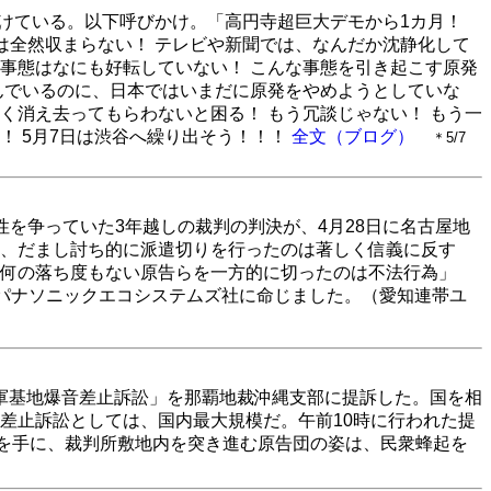
かけている。以下呼びかけ。「高円寺超巨大デモから1カ月！
は全然収まらない！ テレビや新聞では、なんだか沈静化して
事態はなにも好転していない！ こんな事態を引き起こす原発
んでいるのに、日本ではいまだに原発をやめようとしていな
く消え去ってもらわないと困る！ もう冗談じゃない！ もう一
！ 5月7日は渋谷へ繰り出そう！！！
全文（ブログ）
＊5/7
を争っていた3年越しの裁判の判決が、4月28日に名古屋地
、だまし討ち的に派遣切りを行ったのは著しく信義に反す
何の落ち度もない原告らを一方的に切ったのは不法行為」
いをパナソニックエコシステムズ社に命じました。（愛知連帯ユ
納米軍基地爆音差止訴訟」を那覇地裁沖縄支部に提訴した。国を相
差止訴訟としては、国内最大規模だ。午前10時に行われた提
ーを手に、裁判所敷地内を突き進む原告団の姿は、民衆蜂起を