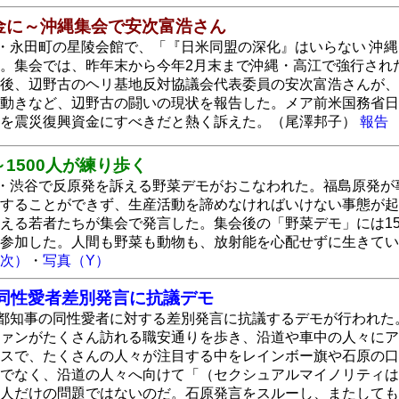
金に～沖縄集会で安次富浩さん
京・永田町の星陵会館で、「『日米同盟の深化』はいらない 沖縄
。集会では、昨年末から今年2月末まで沖縄・高江で強行され
後、辺野古のヘリ基地反対協議会代表委員の安次富浩さんが、
動きなど、辺野古の闘いの現状を報告した。メア前米国務省日
」を震災復興資金にすべきだと熱く訴えた。（尾澤邦子）
報告
1500人が練り歩く
京・渋谷で反原発を訴える野菜デモがおこなわれた。福島原発
することができず、生産活動を諦めなければいけない事態が起
える若者たちが集会で発言した。集会後の「野菜デモ」には1
も参加した。人間も野菜も動物も、放射能を心配せずに生きて
次）
・
写真（Y）
同性愛者差別発言に抗議デモ
原都知事の同性愛者に対する差別発言に抗議するデモが行われ
ァンがたくさん訪れる職安通りを歩き、沿道や車中の人々にア
スで、たくさんの人々が注目する中をレインボー旗や石原の口
でなく、沿道の人々へ向けて「（セクシュアルマイノリティは
人だけの問題ではないのだ。石原発言をスルーし、またしても