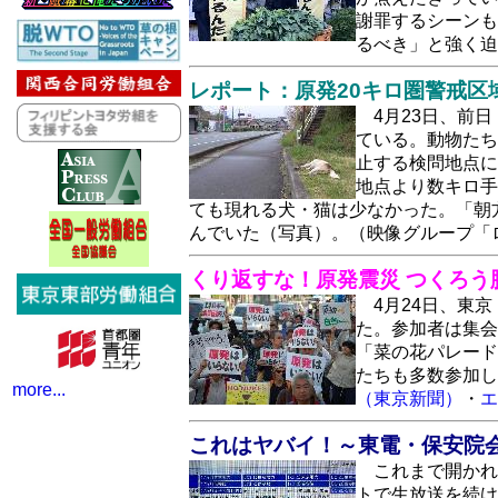
謝罪するシーンも
るべき」と強く
レポート：原発20キロ圏警戒区
4月23日、前
ている。動物たち
止する検問地点に
地点より数キロ手
ても現れる犬・猫は少なかった。「朝
んでいた（写真）。（映像グループ「
くり返すな！原発震災 つくろう
4月24日、東
た。参加者は集会
「菜の花パレード
たちも多数参加
more...
（東京新聞）
・
エ
これはヤバイ！～東電・保安院
これまで開かれ
トで生放送を続け