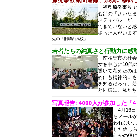
原発事故集団避難、加須に移転
福島原発事故で
心部の「さいたま
スティバル」だ、
てきていないと感
語った人がいま
先の「旧騎西高校」
若者たちの純真さと行動力に感
南相馬市の社会
女を中心に10代
働いて考えたのは
的にも精神的にも
を知るだろう。若
と同様に、私た
写真報告: 4000人が参加した「
4月16
らメール
われない
した信じ
何かの役