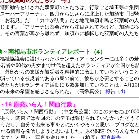
した双葉町の人たちの「今」
避難勧告を出された双葉町の人たちは、行政ごと埼玉県に集団
スーパーアリーナ」、四月からはさらに北上した加須市「旧騎
「お花見」だ、「力士が訪問」だと地元加須市民と双葉町の人
じます。「アリーナは都会だから注目されてるけど、加須に移
す。その言葉が耳から離れず、加須市に移転した双葉町の人た
動～南相馬市ボランティアレポート（4）
福祉協議会に設けられたボランティア・センターには多くの若
の若者や60代の男女まで世代を超えたボランティアが全国から
、外部からの支援が被災者を精神的に激励しているということ
弱っている被災者である市民の前で、彼らが必要とすることの
者たちがボランティア活動に多数参加していることは、4月10
ちの未来の希望を感じさせられた。（高幣真公）
報告（4）
4・16 原発いらん！関西行動」
日「原発いらん！関西行動」（中之島公園）のこのデモには400
があり、関東では今回のこのデモは報じられていなかったそう
ようだし、自分で出来る事をとにかくやろうと思い、ブログな
られる情報を発信しようと思いました。原発関連でいろんなサ
に立てばと思い、写真を送りました。（柏原）
写真報告