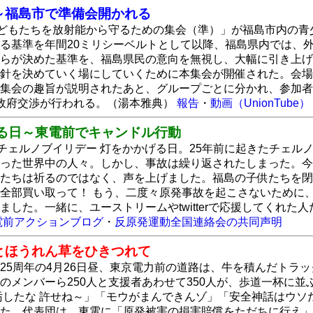
～福島市で準備会開かれる
子どもたちを放射能から守るための集会（準）」が福島市内の青
る基準を年間20ミリシーベルトとして以降、福島県内では、
らが決めた基準を、福島県民の意向を無視し、大幅に引き上げ
針を決めていく場にしていくために本集会が開催された。会場
集会の趣旨が説明されたあと、グループごとに分かれ、参加者
政府交渉が行われる。（湯本雅典）
報告
・
動画（UnionTube）
る日～東電前でキャンドル行動
）チェルノブイリデー 灯をかかげる日。25年前に起きたチェ
った世界中の人々。しかし、事故は繰り返されたしまった。今
たちは祈るのではなく、声を上げました。福島の子供たちを閉
全部買い取って！ もう、二度々原発事故を起こさないために、原
ました。一緒に、ユーストリームやtwitterで応援してくれ
電前アクションブログ
・
反原発運動全国連絡会の共同声明
とほうれん草をひきつれて
25周年の4月26日昼、東京電力前の道路は、牛を積んだトラ
のメンバーら250人と支援者あわせて350人が、歩道一杯に
汚したな 許せね～」「モウがまんできんゾ」「安全神話はウ
た。代表団は、東電に「原発被害の損害賠償をただちに行え」