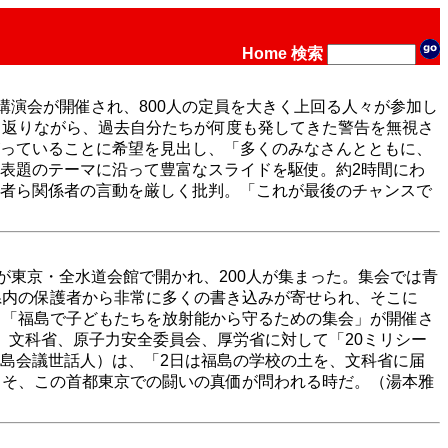
Home
検索
講演会が開催され、800人の定員を大きく上回る人々が参加し
り返りながら、過去自分たちが何度も発してきた警告を無視さ
っていることに希望を見出し、「多くのみなさんとともに、
表題のテーマに沿って豊富なスライドを駆使。約2時間にわ
者ら関係者の言動を厳しく批判。「これが最後のチャンスで
が東京・全水道会館で開かれ、200人が集まった。集会では青
県内の保護者から非常に多くの書き込みが寄せられ、そこに
、「福島で子どもたちを放射能から守るための集会」が開催さ
、文科省、原子力安全委員会、厚労省に対して「20ミリシー
島会議世話人）は、「2日は福島の学校の土を、文科省に届
こそ、この首都東京での闘いの真価が問われる時だ。（湯本雅