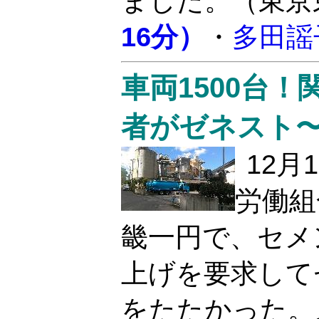
ました。（東京
16分）
・
多田謡
車両1500台
者がゼネスト
12
労働組
畿一円で、セメ
上げを要求して
をたたかった。