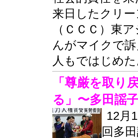
来日したクリー
（ＣＣＣ）東ア
んがマイクで訴
人もではじめた。
「尊厳を取り
る」〜多田謡
12月
回多田