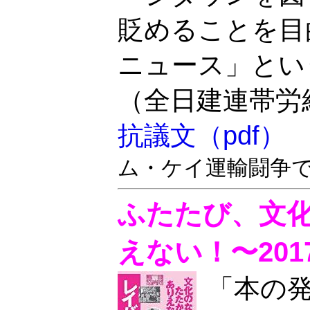
貶めることを目
ニュース」とい
（全日建連帯労
抗議文（pdf）
ム・ケイ運輸闘争で現
ふたたび、文
えない！〜20
「本の