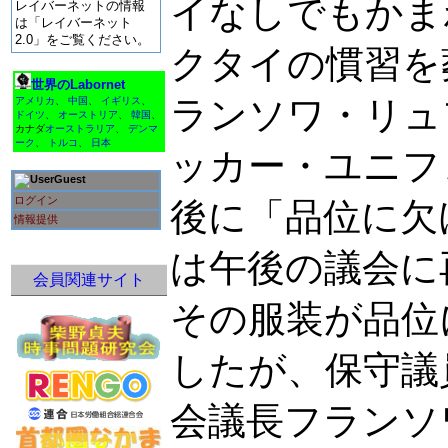
イなしでもかま
レイバーネットの情報
は「レイバーネット
2.0」をご覧ください。
クタイの慣習を
世界のLabornet
ランソワ・リュ
アメリカ
、
中国
、
イギリス
、
ドイツ
、
オーストリア
、
韓国
、
カナダ
オーストラリア
、
デンマ
ーク
、
トルコ
、
日本
ッカー・ユニフ
Guest
ログイン
後に「品位に欠
情報提供
は午後の議会に
会員関連サイト
その服装が品位
したが、保守議
会議長フランソ