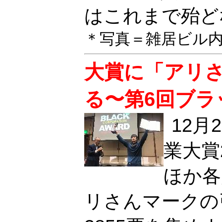
はこれまで殆ど
＊写真＝雑居ビル
大賞に「アリ
る〜第6回ブラ
12
業大賞
ほか各
リさんマークの