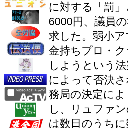
に対する「罰」と
6000円、議
求した。弱小ア
金持ちプロ・ク
しようという法
によって否決さ
務局の決定によ
し、リュファン
は数日のうちに