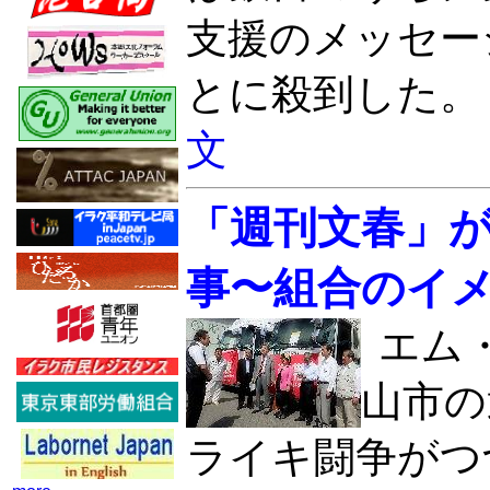
支援のメッセー
とに殺到した。
文
「週刊文春」
事〜組合のイ
エム
山市の
ライキ闘争がつ