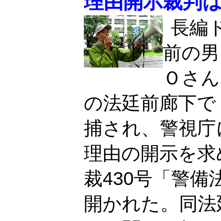
理由開示裁判
長編
前の男
Ｏさん
の法廷前廊下で
捕され、警視庁
理由の開示を求
裁430号「警
開かれた。同法