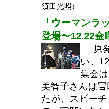
須田光照）
「ウーマンラ
登場〜12.22
「原
い。1
集会は
美智子さんは官
たが、スピーチ