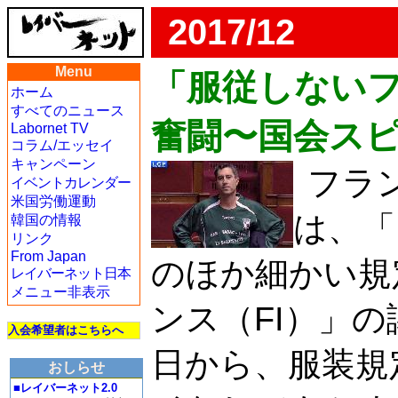
2017/12
Menu
「服従しない
ホーム
すべてのニュース
奮闘〜国会ス
Labornet TV
コラム/エッセイ
キャンペーン
フラ
イベントカレンダー
米国労働運動
は、「
韓国の情報
リンク
From Japan
のほか細かい規
レイバーネット日本
メニュー非表示
ンス（FI）」
入会希望者はこちらへ
日から、服装規
おしらせ
■レイバーネット2.0