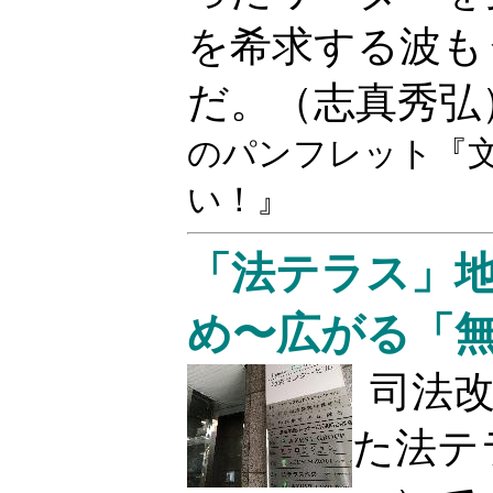
を希求する波も
だ。（志真秀弘
のパンフレット『
い！』
「法テラス」地
め〜広がる「
司法
た法テ