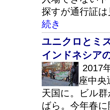
探すが通行証は
続き
ユニクロとミ
インドネシア
201
座中央
天国に。ビル群
ばら。今年春に開