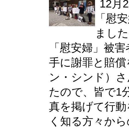
12月
「慰安
ました
「慰安婦」被害
手に謝罪と賠償
ン・シンド）さ
たので、皆で1
真を掲げて行動
く知る方々から