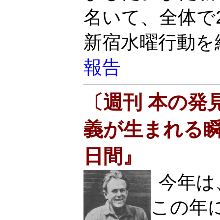
名いて、全体で2
新宿水曜行動を
報告
〔週刊 本の発
義が生まれる瞬
日間』
今年は
この年