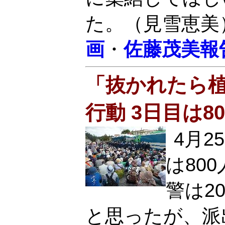
た。（見雪恵美
画
・
佐藤茂美報
「抜かれたら
行動 3日目は8
4月2
は80
警は2
と思ったが、派