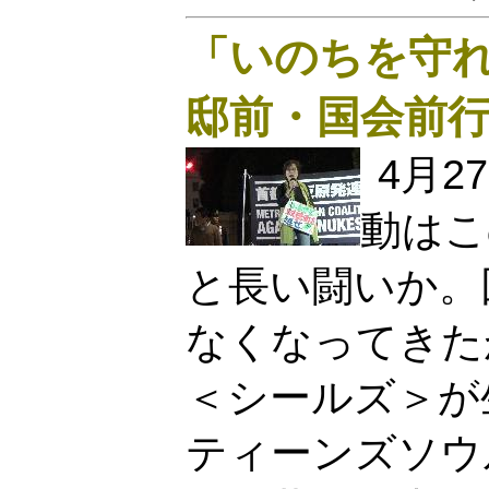
「いのちを守れ
邸前・国会前
4月
動はこ
と長い闘いか。
なくなってきた
＜シールズ＞が
ティーンズソウ