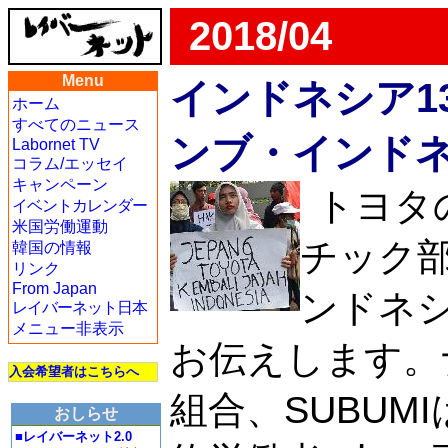
2018/04
Menu
インドネシア1
ホーム
すべてのニュース
ンブ・インド
Labornet TV
コラム/エッセイ
キャンペーン
トヨタ
イベントカレンダー
米国労働運動
チック
韓国の情報
リンク
From Japan
ンドネ
レイバーネット日本
メニュー非表示
お伝えします。
入会希望者はこちらへ
組合、SUBUM
おしらせ
■レイバーネット2.0