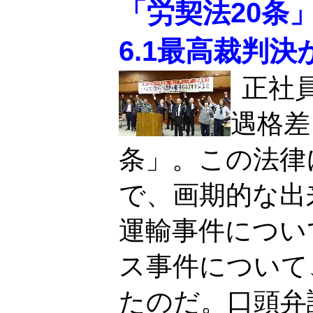
「労契法20条
6.1最高裁判決
正社
遇格差
条」。この法律
で、画期的な出
運輸事件につい
ス事件について
たのだ。口頭弁