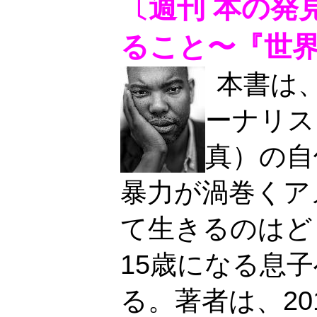
〔週刊 本の発
ること〜『世
本書は
ーナリス
真）の自
暴力が渦巻くア
て生きるのはど
15歳になる息
る。著者は、20