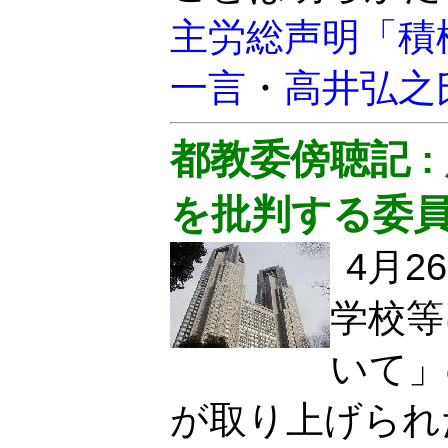
主労総声明「積
一言
・
高井弘之
都教委傍聴記 
を批判する委
4月
学校等
いて」
が取り上げられ