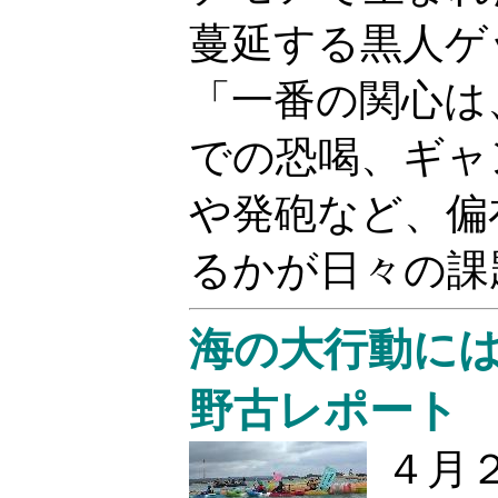
蔓延する黒人ゲ
「一番の関心は
での恐喝、ギャ
や発砲など、偏
るかが日々の課
海の大行動には2
野古レポート
４月