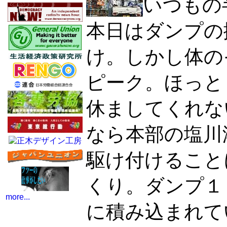
いつもの
本日はダンプの
け。しかし体の
ピーク。ほっと
休ましてくれな
なら本部の塩川
駆け付けること
くり。ダンプ１
more...
に積み込まれて