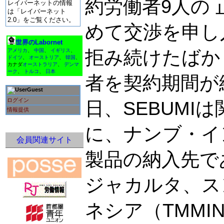
約労働者9人の
レイバーネットの情報
は「レイバーネット
2.0」をご覧ください。
めて交渉を申し
世界のLabornet
拒み続けたばか
アメリカ
、
中国
、
イギリス
、
ドイツ
、
オーストリア
、
韓国
、
カナダ
オーストラリア
、
デンマ
ーク
、
トルコ
、
日本
者を契約期間が
Guest
ログイン
日、SEBUMI
情報提供
に、ナンブ・イ
会員関連サイト
製品の納入先で
ジャカルタ、ス
ネシア（TMMI