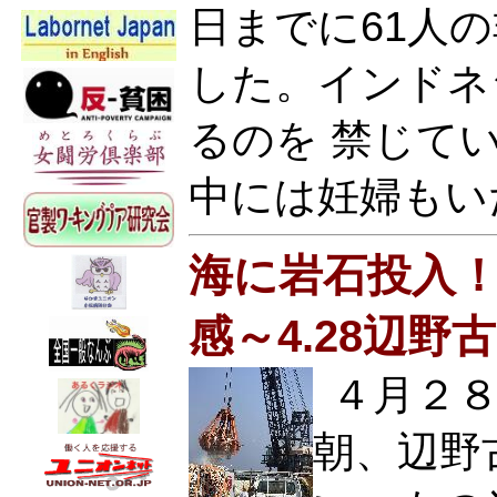
日までに61人
した。インドネ
るのを 禁じて
中には妊婦もい
海に岩石投入
感～4.28辺野
４月２
朝、辺野