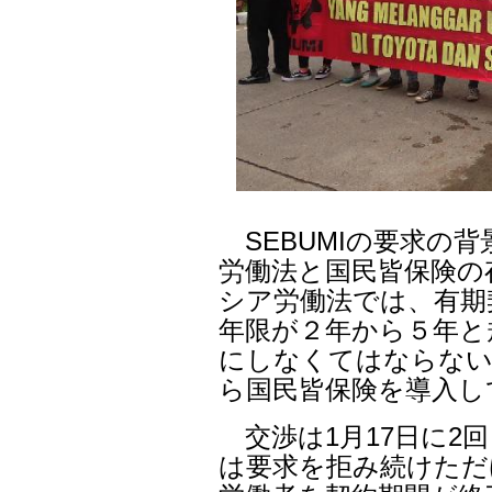
SEBUMIの要求の
労働法と国民皆保険の
シア労働法では、有期
年限が２年から５年と
にしなくてはならない
ら国民皆保険を導入し
交渉は1月17日に2回
は要求を拒み続けただ