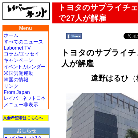
トヨタのサプライチェ
で27人が解雇
Menu
ホーム
すべてのニュース
Labornet TV
トヨタのサプライチ
コラム/エッセイ
キャンペーン
人が解雇
イベントカレンダー
米国労働運動
遠野はるひ
（
韓国の情報
リンク
From Japan
レイバーネット日本
メニュー非表示
入会希望者はこちらへ
おしらせ
■レイバーネット2.0