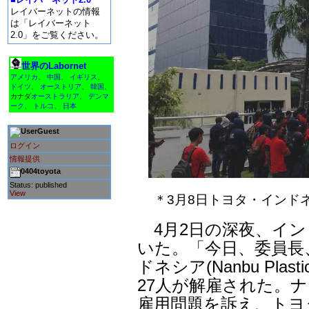
レイバーネットの情報
は「レイバーネット
2.0」をご覧ください。
世界のLabornet
アメリカ
、
中国
、
イギリス
、
ドイツ
、
オーストリア
、
韓国
、
カナダ
オーストラリア
、
デンマ
ーク
、
トルコ
、
日本
Guest
ログイン
情報提供
0404toyota
Status: published
View
＊3月8日トヨタ・インド
4月2日の深夜、イン
いた。「今日、委員長
ドネシア(Nanbu Plast
27人が解雇された。
雇用問題を訴え、トヨ