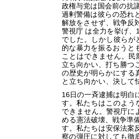
政権与党は国会前の抗
過剰警備は彼らの恐れ
解放をさせず、戦争反
警視庁 は全力を挙げ、
でした。しかし彼らが
的な暴力を振るおうと
ことはできません。民
立ち向かい、打ち勝つ
の歴史が明らかにする
と立ち向かい、決して
16日の一斉逮捕は明
す。私たちはこのよう
できません。警視庁に
める憲法破壊、戦争準
す。私たちは安保法案
察の弾圧に対しても徹