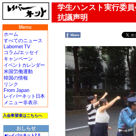
学生ハンスト実行委員会
抗議声明
Menu
ホーム
すべてのニュース
Labornet TV
コラム/エッセイ
キャンペーン
イベントカレンダー
米国労働運動
韓国の情報
リンク
From Japan
レイバーネット日本
メニュー非表示
入会希望者はこちらへ
おしらせ
■レイバーネット2.0