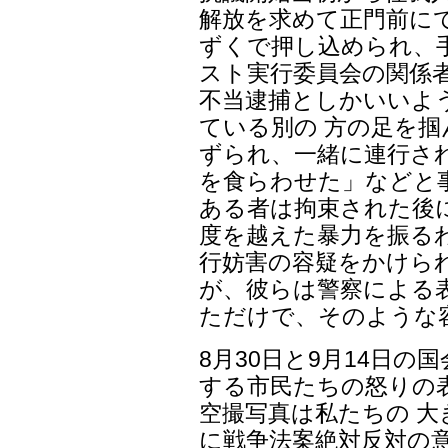
解放を求めて正門前に
ずくで押し込められ、
スト実行委員会の関係
不当逮捕としかいいよ
ている別の 方の足を
ずられ、一緒に連行さ
を食らわせた」などと
ある者は拘束された後
度を越えた暴力を振る
行妨害の容疑をかけら
が、彼らは警察による
ただけで、そのような
8月30日と9月14日
する市民たちの怒りの
空撮写真は私たちの 
に戦争法案絶対反対の