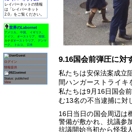
レイバーネットの情報
は「レイバーネット
2.0」をご覧ください。
世界のLabornet
アメリカ
、
中国
、
イギリス
、
ドイツ
、
オーストリア
、
韓国
、
カナダ
オーストラリア
、
デンマ
ーク
、
トルコ
、
日本
Guest
9.16国会前弾圧に
ログイン
情報提供
私たちは安保法案成立阻
0921seimei
Status: published
間ハンガーストライキ
View
私たちは9月16日国会
む13名の不当逮捕に対
16日当日の国会周辺
警備が敷かれ、抗議参
抗議開始当初から怪我