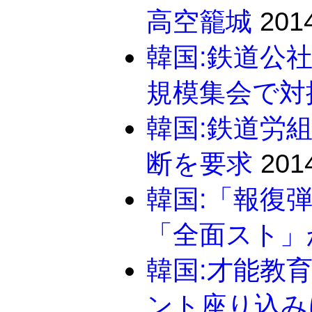
高空籠城
2014
韓国:鉄道公
規模集会で対
韓国:鉄道労
断を要求
2014
韓国:「報復
「全面スト」
韓国:才能教育
ント座り込み