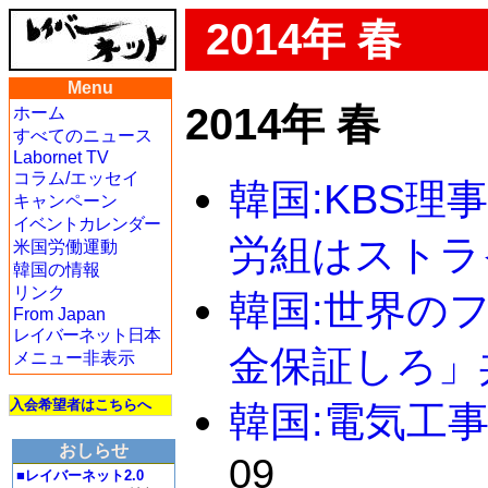
2014年 春
Menu
2014年 春
ホーム
すべてのニュース
Labornet TV
コラム/エッセイ
韓国:KBS
キャンペーン
イベントカレンダー
労組はストラ
米国労働運動
韓国の情報
リンク
韓国:世界の
From Japan
レイバーネット日本
金保証しろ」
メニュー非表示
入会希望者はこちらへ
韓国:電気工
おしらせ
09
■レイバーネット2.0