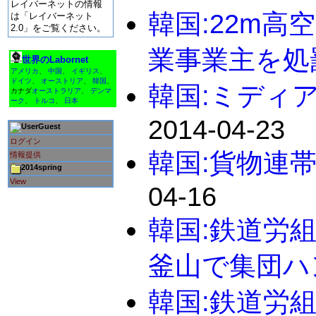
レイバーネットの情報
韓国:22m
は「レイバーネット
2.0」をご覧ください。
業事業主を処
世界のLabornet
アメリカ
、
中国
、
イギリス
、
ドイツ
、
オーストリア
、
韓国
、
韓国:ミディ
カナダ
オーストラリア
、
デンマ
ーク
、
トルコ
、
日本
2014-04-23
Guest
ログイン
韓国:貨物連帯
情報提供
2014spring
View
04-16
韓国:鉄道労
釜山で集団ハ
韓国:鉄道労