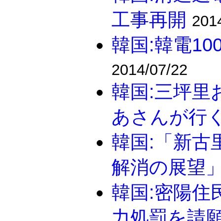
工事再開
201
韓国:韓電1
2014/07/22
韓国:三坪里
あさんが行
韓国:「新古
解消の展望
韓国:密陽住
力処罰を請