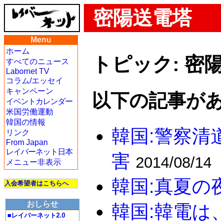
密陽送電塔
Menu
ホーム
トピック: 密
すべてのニュース
Labornet TV
コラム/エッセイ
キャンペーン
以下の記事があ
イベントカレンダー
米国労働運動
韓国の情報
韓国:警察清
リンク
From Japan
レイバーネット日本
害
2014/08/14
メニュー非表示
韓国:真夏の
入会希望者はこちらへ
おしらせ
韓国:韓電は
■レイバーネット2.0