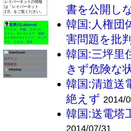
レイバーネットの情報
書を公開しな
は「レイバーネット
2.0」をご覧ください。
韓国:人権団
世界のLabornet
アメリカ
、
中国
、
イギリス
、
ドイツ
、
オーストリア
、
韓国
、
害問題を批
カナダ
オーストラリア
、
デンマ
ーク
、
トルコ
、
日本
韓国:三坪里
Guest
ログイン
情報提供
きず危険な
miryang
View
韓国:清道送
絶えず
2014/0
韓国:送電塔
2014/07/31