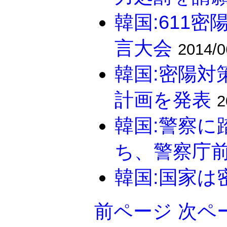
韓国:611
言大会
2014/0
韓国:密陽対
計画を発表
2
韓国:警察
ち、警察庁
韓国:国家は
前ページ
次ペ