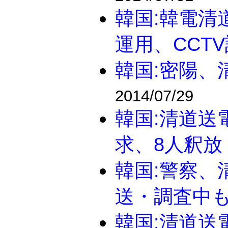
韓国:韓電清
運用、CCT
韓国:密陽、
2014/07/29
韓国:清道送
求、8人釈放
韓国:警察、
送・調査中
韓国:清道送