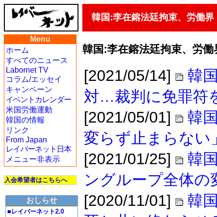
韓国:李在鎔法廷拘束、労働
Menu
韓国:李在鎔法廷拘束、労
ホーム
すべてのニュース
Labornet TV
[2021/05/14]
韓
コラム/エッセイ
キャンペーン
対…裁判に免罪符
イベントカレンダー
米国労働運動
[2021/05/01]
韓国
韓国の情報
リンク
変らず止まらない
From Japan
レイバーネット日本
[2021/01/25]
韓
メニュー非表示
ングループ全体の
入会希望者はこちらへ
[2020/11/01]
韓
おしらせ
■レイバーネット2.0