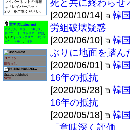
死と共に終わらせ
レイバーネットの情報
は「レイバーネット
2.0」をご覧ください。
[2020/10/14]
韓
世界のLabornet
労組破壊疑惑
アメリカ
、
中国
、
イギリス
、
ドイツ
、
オーストリア
、
韓国
、
[2020/06/10]
韓
カナダ
オーストラリア
、
デンマ
ーク
、
トルコ
、
日本
ぶりに地面を踏ん
Guest
ログイン
[2020/06/01]
韓
情報提供
1611561668522St...
16年の抵抗
Status: published
View
[2020/05/28]
韓
16年の抵抗
[2020/05/18]
韓
「意味深く評価」