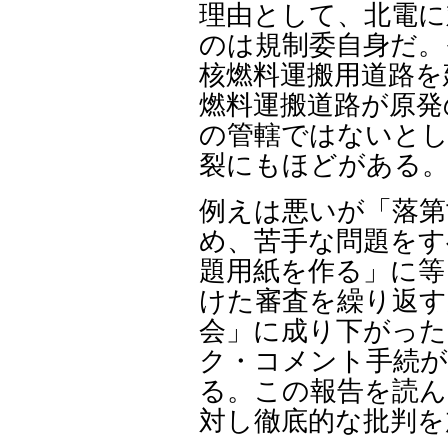
理由として、北電に
のは規制委自身だ。
核燃料運搬用道路を
燃料運搬道路が原発
の管轄ではないとし
裂にもほどがある
例えは悪いが「落第
め、苦手な問題をす
題用紙を作る」に
けた審査を繰り返す
会」に成り下がった
ク・コメント手続が
る。この報告を読ん
対し徹底的な批判を