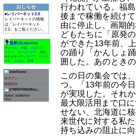
行われている。福島第
おしらせ
■レイバーネット2.0
後まで稼働を続けて
レイバーネットの情報
由に停止し、画期的
は「レイバーネット
2.0」をご覧ください。
どもたちに「原発
ができた13年前、
世界のLabornet
アメリカ
、
中国
、
イギリス
、
の踊り「かんしょ踊
ドイツ
、
オーストリア
、
韓国
、
カナダ
オーストラリア
、
デンマ
囲した。あのとき
ーク
、
トルコ
、
日本
Guest
この日の集会では、
ログイン
つ。「13年前の今
情報提供
1746547564106za...
が実現した。それか
Status: published
View
最大限活用まで口に
せない、北海道に
来世代に対する私た
持ち込みの阻止に向