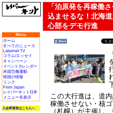
「泊原発を再稼働さ
込ませるな！北海道
心部をデモ行進
Menu
ホーム
すべてのニュース
Labornet TV
コラム/エッセイ
キャンペーン
イベントカレンダー
米国労働運動
韓国の情報
リンク
From Japan
レイバーネット日本
この大行進は、道内
メニュー非表示
稼働させない・核ゴ
入会希望者はこちらへ
（札幌）が主催し、