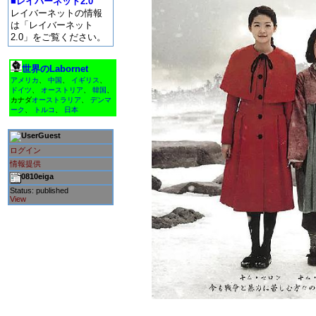
■レイバーネット2.0
レイバーネットの情報
は「レイバーネット
2.0」をご覧ください。
世界のLabornet
アメリカ
、
中国
、
イギリス
、
ドイツ
、
オーストリア
、
韓国
、
カナダ
オーストラリア
、
デンマ
ーク
、
トルコ
、
日本
Guest
ログイン
情報提供
0810eiga
Status: published
View