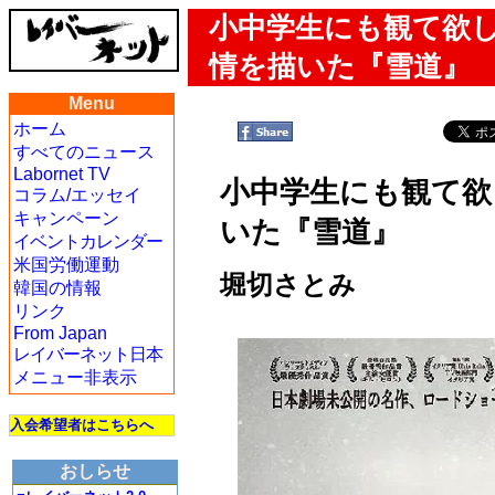
小中学生にも観て欲
情を描いた『雪道』
Menu
ホーム
すべてのニュース
Labornet TV
小中学生にも観て欲
コラム/エッセイ
キャンペーン
いた『雪道』
イベントカレンダー
米国労働運動
堀切さとみ
韓国の情報
リンク
From Japan
レイバーネット日本
メニュー非表示
入会希望者はこちらへ
おしらせ