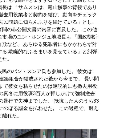
員長は 「サムスンは、竜山惨事の背後であり
が撤去用役業者と契約を結び、動向をチェック
撤去民問題に知らんふりを続けている」とし、
者間の非公開文書の内容に言及した。 この他
産市場のユン・ホンジュ地域長も 「国政壟断
詐欺など、 あらゆる犯罪者にもかかわらず対
する 欺瞞的なふるまいを見せている」と糾弾
えた。
去民のパン・スンア氏も参加した。 彼女は
再建築組合が結成された後から今まで、 長い間
れまで彼女を粘らせたのは逆説的にも撤去用役
の真冬に用役班3百人が押しかけて強制撤去
の暴行で失神までした。 抵抗した人のうち33
ンにのぼる罰金を払わせた。 この過程で、耐え
と離れた。