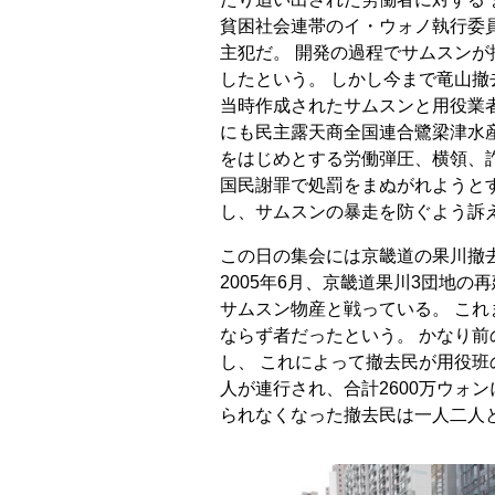
貧困社会連帯のイ・ウォノ執行委
主犯だ。 開発の過程でサムスン
したという。 しかし今まで竜山
当時作成されたサムスンと用役業
にも民主露天商全国連合鷺梁津水
をはじめとする労働弾圧、横領、
国民謝罪で処罰をまぬがれようと
し、サムスンの暴走を防ぐよう訴
この日の集会には京畿道の果川撤
2005年6月、京畿道果川3団地の
サムスン物産と戦っている。 こ
ならず者だったという。 かなり前
し、 これによって撤去民が用役班
人が連行され、合計2600万ウォ
られなくなった撤去民は一人二人