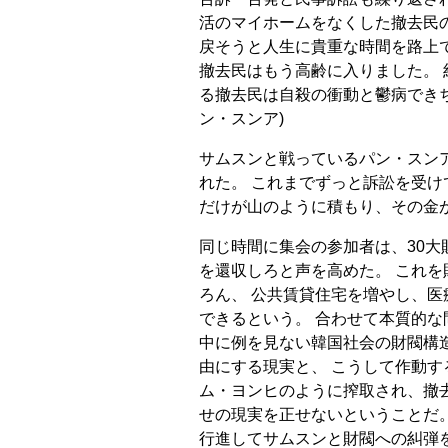
活のマイホームをなくした撤去民
戻そうと人生に貴重な時間を路上で
撤去民はもう高齢に入りました。 
る撤去民は自殺の衝動と鬱病でき
ン・スンア)
サムスンと戦っているパン・スン
れた。 これまでずっと訴訟を受け
だけが山のように積もり、その金
同じ時間に集会の参加者は、30大
を還収しろと声を高めた。 これ
ろん、 公共賃貸住宅を増やし、
できるという。 合わせて本質的な
中に例を見ない韓国社会の財閥構
由にする現実と、 こうして作動す
ム・ヨンヒのように搾取され、撤
せの現実を正せないということだ
行進してサムスンと財閥への糾弾