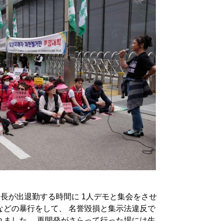
会長が出退勤する時間に 1人デモと集会をさせ
などの暴行をして、 名誉毀損と集示法違反で
れました。 再開発がさらって行った場には生