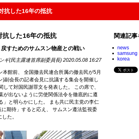
対抗した16年の抵抗
抗した16年の抵抗
関連記事
news
り戻すためのサムスン物産との戦い
samsung
korea
ギ(民主露連首席副委員長) 2020.05.08 16:27
ン本館前、 全国撤去民連合所属の撤去民が5月
ヨン)副会長の記者会見に抗議する集会を開催し
関して対国民謝罪文を発表した。 この席で、
言葉が出ないように労使関係法令を徹底的に遵
る」と明らかにした。 まも共に民主党の李仁
換点に期待」すると応え、 サムスン遵法監視委
にした。