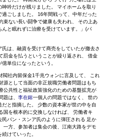
の呻吟だけが残りました。 マイホームを取り
過ごしました。 16年間戦って、中年だった
約束ない長い闘争で健康も失われ、 その上あ
ちんと眠れずに治療を受けています。」(パ
ア氏は、融資を受けて商売をしていたが撤去さ
て罰金を払うということが繰り返され、 借金
が億単位になったという。
財閥社内留保金1千兆ウォンに言及して、 これ
を財源として当面の非正規職労働者問題はもち
医療公共性と福祉政策強化のための基盤拡充が
問題は、
李在鎔
一個人の問題ではなく、 世の
造だと指摘した。 少数の資本家が世の中を自
る国を根本的に交換しなければ、 労働者キ
去民パン・スンア氏のように弾圧される 足か
。 一方、参加者は集会の後、江南大路をデモ
を続けていった。