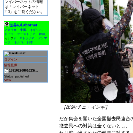
レイバーネットの情報
は「レイバーネット
2.0」をご覧ください。
世界のLabornet
アメリカ
、
中国
、
イギリス
、
ドイツ
、
オーストリア
、
韓国
、
カナダ
オーストラリア
、
デンマ
ーク
、
トルコ
、
日本
Guest
ログイン
情報提供
1591022686162St...
Status: published
View
［出処:チェ・インギ］
だが集会を開いた全国撤去民連合
撤去民への対策は全くないとし、
たり追い出された労働者に対する