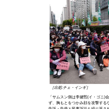
［出処:チェ・インギ］
「サムスン側は李健煕(イ・ゴニ)
ず、胸もとをつかみ顔を攻撃する
告訴・告発と民事訴訟も繰り返さ