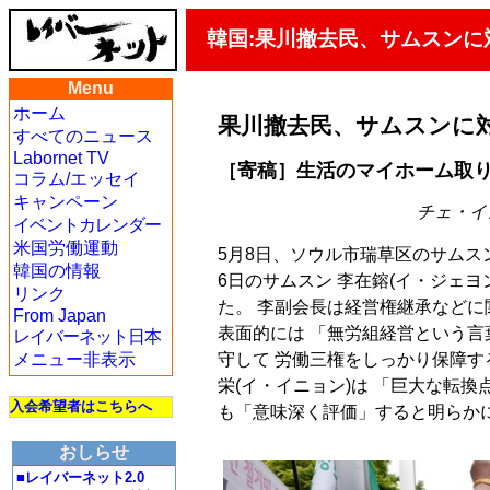
韓国:果川撤去民、サムスンに
Menu
ホーム
果川撤去民、サムスンに対
すべてのニュース
Labornet TV
［寄稿］生活のマイホーム取
コラム/エッセイ
キャンペーン
チェ・イン
イベントカレンダー
米国労働運動
5月8日、ソウル市瑞草区のサムス
韓国の情報
6日のサムスン 李在鎔(イ・ジェ
リンク
た。 李副会長は経営権継承などに
From Japan
表面的には 「無労組経営という
レイバーネット日本
守して 労働三権をしっかり保障す
メニュー非表示
栄(イ・イニョン)は 「巨大な転
入会希望者はこちらへ
も「意味深く評価」すると明らか
おしらせ
■レイバーネット2.0