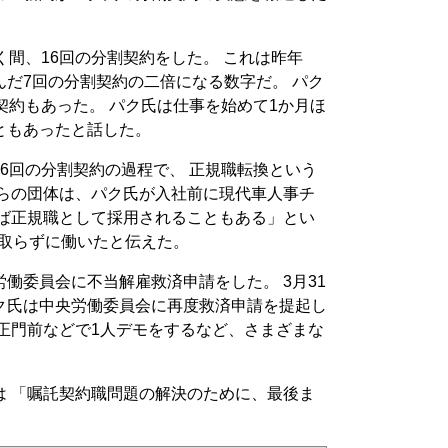
く間、16回の分割契約をした。 これは昨年
だ7回の分割契約の二倍になる数字だ。 パク
契約もあった。 パク氏は仕事を始めて1か月ほ
ともあったと話した。
6回の分割契約の過程で、 正規職転換という
れらの団体は、パク氏が入社前に現代車人事チ
けば正規職として採用されることもある」とい
も取らずに働いたと伝えた。
働委員会に不当解雇救済申請をした。 3月31
ク氏は中央労働委員会に再度救済申請を提起し
正門前などで1人デモをするなど、さまざまな
は 「嘱託契約職問題の解決のために、最後ま