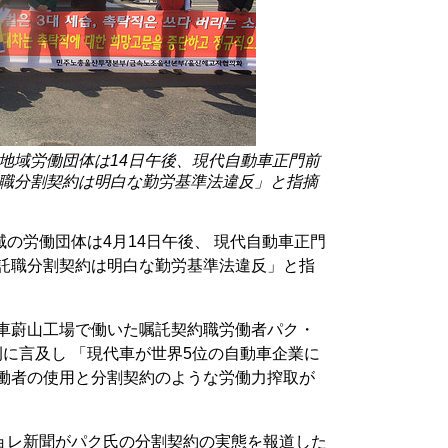
地域労働団体は14日午後、現代自動車正門前
職分割契約は明白な勤労基準法違反」と指摘
の労働団体は4月14日午後、 現代自動車正門
嘱託職分割契約は明白な勤労基準法違反」と指
代車蔚山工場で働いた嘱託契約職労働者パク・
例に言及し 「現代車が世界5位の自動車企業に
労働者の使用と分割契約のような労働力搾取が
ョレ新聞がパク氏の分割契約の実態を報道した