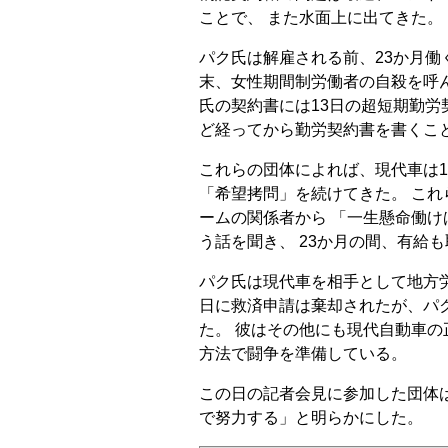
ことで、 また水面上に出てきた。
パク氏は解雇される前、23か月働
末、女性期間制労働者の自殺を呼ん
氏の契約書には13日の超短期勤労
ど経ってから勤労契約書を書くこ
これらの団体によれば、現代車は1
「希望拷問」を続けてきた。 こ
ームの関係者から 「一生懸命働
う話を聞き、 23か月の間、有給
パク氏は現代車を相手として地方労
日に救済申請は棄却されたが、パ
た。 彼はその他にも現代自動車の
方法で闘争を準備している。
この日の記者会見に参加した団体
で努力する」と明らかにした。