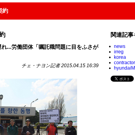
契約
約
関連記事
news
れ...労働団体「嘱託職問題に目をふさが
irreg
korea
contractor
チェ・ナヨン記者 2015.04.15 16:39
hyundai