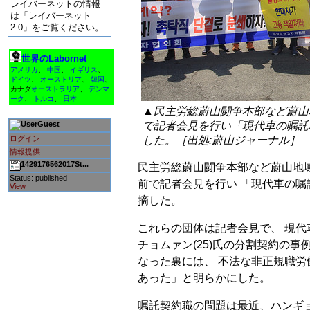
レイバーネットの情報
は「レイバーネット
2.0」をご覧ください。
世界のLabornet
アメリカ
、
中国
、
イギリス
、
ドイツ
、
オーストリア
、
韓国
、
カナダ
オーストラリア
、
デンマ
ーク
、
トルコ
、
日本
▲民主労総蔚山闘争本部など蔚山
で記者会見を行い「現代車の嘱託
Guest
した。［出処:蔚山ジャーナル］
ログイン
情報提供
1429176562017St...
民主労総蔚山闘争本部など蔚山地域
Status: published
前で記者会見を行い 「現代車の
View
摘した。
これらの団体は記者会見で、 現
チョムァン(25)氏の分割契約の事
なった裏には、 不法な非正規職
あった」と明らかにした。
嘱託契約職の問題は最近、ハンギ