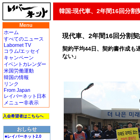
韓国:現代車、2年間16回分割
Menu
ホーム
現代車、2年間16回分割契
すべてのニュース
Labornet TV
契約平均44日、契約書作成も遅
コラム/エッセイ
ない」
キャンペーン
イベントカレンダー
米国労働運動
韓国の情報
リンク
From Japan
レイバーネット日本
メニュー非表示
入会希望者はこちらへ
おしらせ
■レイバーネット2.0