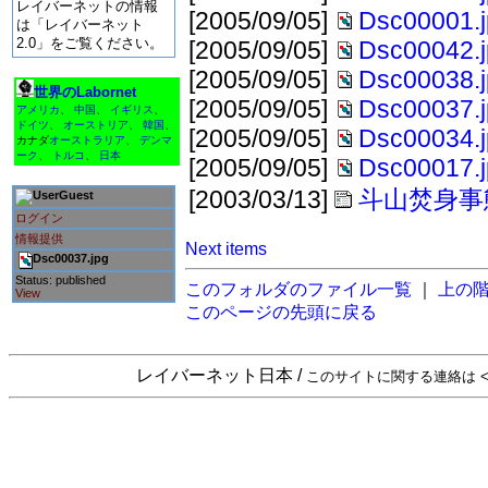
レイバーネットの情報
[2005/09/05]
Dsc00001.
は「レイバーネット
2.0」をご覧ください。
[2005/09/05]
Dsc00042.
[2005/09/05]
Dsc00038.
世界のLabornet
[2005/09/05]
Dsc00037.
アメリカ
、
中国
、
イギリス
、
ドイツ
、
オーストリア
、
韓国
、
[2005/09/05]
Dsc00034.
カナダ
オーストラリア
、
デンマ
ーク
、
トルコ
、
日本
[2005/09/05]
Dsc00017.
[2003/03/13]
斗山焚身事
Guest
ログイン
情報提供
Next items
Dsc00037.jpg
Status: published
このフォルダのファイル一覧
｜
上の
View
このページの先頭に戻る
レイバーネット日本 /
このサイトに関する連絡は <sta