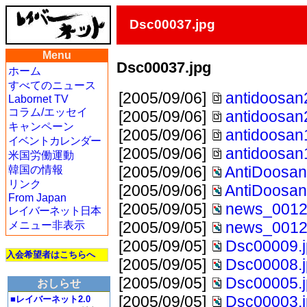
Dsc00037.jpg
Menu
Dsc00037.jpg
ホーム
すべてのニュース
[2005/09/06]
antidoosan
Labornet TV
コラム/エッセイ
[2005/09/06]
antidoosan
キャンペーン
[2005/09/06]
antidoosan
イベントカレンダー
[2005/09/06]
antidoosan
米国労働運動
[2005/09/06]
AntiDoosan
韓国の情報
リンク
[2005/09/06]
AntiDoosan
From Japan
[2005/09/05]
news_0012
レイバーネット日本
[2005/09/05]
news_0012
メニュー非表示
[2005/09/05]
Dsc00009.
入会希望者はこちらへ
[2005/09/05]
Dsc00008.
[2005/09/05]
Dsc00005.
おしらせ
[2005/09/05]
Dsc00003.
■レイバーネット2.0