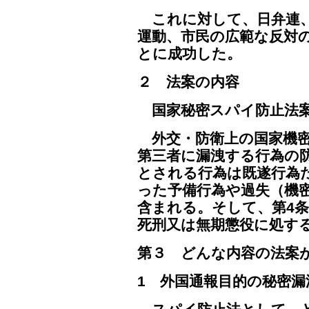
これに対して、日弁連、
運動、市民の広範な反対の
とに成功した。
２ 法案の内容
国家秘密スパイ防止法案
外交・防衛上の国家機密
第三者に漏洩する行為の
とされる行為は既遂行為
った予備行為や過失（機
含まれる。そして、第4
死刑又は無期懲役に処す
第３ どんな内容の法案
1 外国通報目的の秘密