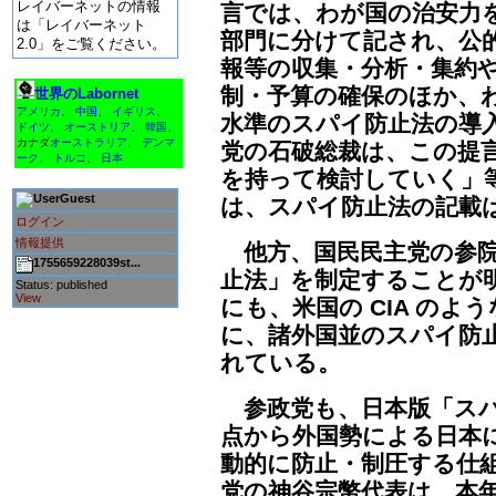
レイバーネットの情報
言では、わが国の治安力
は「レイバーネット
部門に分けて記され、公
2.0」をご覧ください。
報等の収集・分析・集約
制・予算の確保のほか、
世界のLabornet
アメリカ
、
中国
、
イギリス
、
水準のスパイ防止法の導
ドイツ
、
オーストリア
、
韓国
、
カナダ
オーストラリア
、
デンマ
党の石破総裁は、この提
ーク
、
トルコ
、
日本
を持って検討していく」
Guest
は、スパイ防止法の記載
ログイン
情報提供
他方、国民民主党の参院
1755659228039st...
止法」を制定することが
Status: published
View
にも、米国の CIA の
に、諸外国並のスパイ防
れている。
参政党も、日本版「スパ
点から外国勢による日本
動的に防止・制圧する仕
党の神谷宗幣代表は、本年