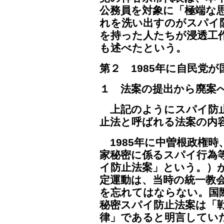
公務員を対象に「極端な
れを洗い出すのがスパイ
を持った人たちが浸透工
も述べたという。
第２ 1985年に自民党
１ 法案の提出から廃案
上記のようにスパイ防止
止法と呼ばれる法案の内
1985年に中曽根政権
家秘密に係るスパイ行為
イ防止法案」という。）
定運動は、当時の統一教
を忘れてはならない。国際
秘密スパイ防止法案は「
律」であると明言してい