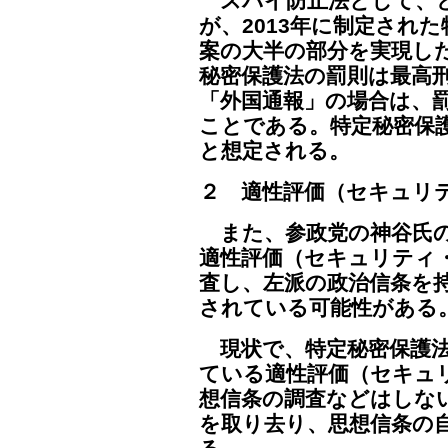
スパイ防止法として、ど
が、2013年に制定され
案の大半の部分を実現し
秘密保護法の罰則は最高
「外国通報」の場合は、
ことである。特定秘密保
と想定される。
２ 適性評価（セキュリ
また、参政党の神谷氏の
適性評価（セキュリティ
査し、左派の政治信条を
されている可能性がある
現状で、特定秘密保護法
ている適性評価（セキュ
想信条の調査などはしな
を取り去り、思想信条の