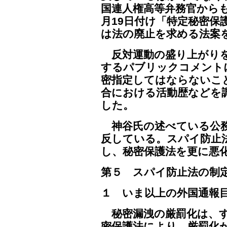
国連人権高等弁務官からも
月19日付け「特定秘密保
は法の廃止を求める法案
反対運動の盛り上がりを
するパブリックコメント
密指定してはならないこ
合における活動歴などを
した。
神谷氏の述べている公務
反している。スパイ防止
し、秘密保護法を更に悪
第５ スパイ防止法の制
１ いま以上の外国通報
秘密漏洩の厳罰化は、す
密保護法により、厳罰化