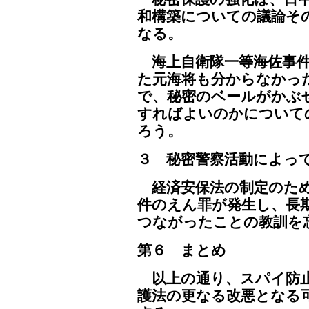
和構築についての議論そ
なる。
海上自衛隊一等海佐事件
た元海将も分からなかっ
で、秘密のベールがかぶ
すればよいのかについて
ろう。
３ 秘密警察活動によっ
経済安保法の制定のため
件のえん罪が発生し、長
つながったことの教訓を
第６ まとめ
以上の通り、スパイ防止
護法の更なる改悪となる