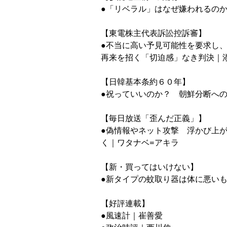
●「リベラル」はなぜ嫌われるのか
【東電株主代表訴訟控訴審】

●不当に高い予見可能性を要求し、
再来を招く「切迫感」なき判決｜添
【日韓基本条約６０年】

●祝っていいのか？　朝鮮分断への
【毎日放送「歪んだ正義」】

●偽情報やネット攻撃　浮かび上が
く｜ワタナベ=アキラ

【新・買ってはいけない】

●新タイプの蚊取り器は体に悪いも
【好評連載】

●風速計｜崔善愛
