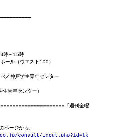
━━━━━━━━━━

3時～15時

ール（ウエスト100）

べ／神戸学生青年センター

戸学生青年センター）　

=======================『週刊金曜

のページから。

co.jp/consult/input.php?id=tk