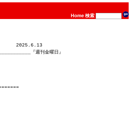
Home
検索
　　2025.6.13

_____________『週刊金曜日』

======
