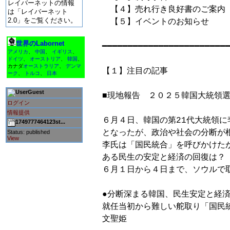
レイバーネットの情報
　【４】売れ行き良好書のご案内

は「レイバーネット
2.0」をご覧ください。
　【５】イベントのお知らせ

世界のLabornet
━━━━━━━━━━━━━━━━━━━━━━━━━
アメリカ
、
中国
、
イギリス
、
ドイツ
、
オーストリア
、
韓国
、
カナダ
オーストラリア
、
デンマ
【１】注目の記事

ーク
、
トルコ
、
日本
Guest
■現地報告　２０２５韓国大統領選
ログイン
情報提供
６月４日、韓国の第21代大統領に
1749777464123st...
となったが、政治や社会の分断が
Status: published
View
李氏は「国民統合」を呼びかけた
ある民生の安定と経済の回復は？
６月１日から４日まで、ソウルで取
●分断深まる韓国、民生安定と経済
就任当初から難しい舵取り「国民統
文聖姫
