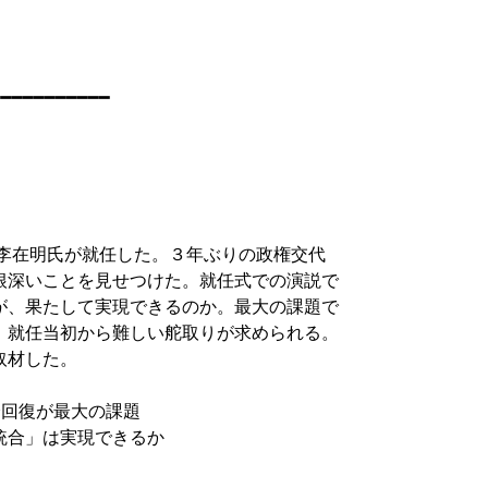
━━━━━━━━━━



李在明氏が就任した。３年ぶりの政権交代

根深いことを見せつけた。就任式での演説で

が、果たして実現できるのか。最大の課題で

　就任当初から難しい舵取りが求められる。

材した。

回復が最大の課題

合」は実現できるか
