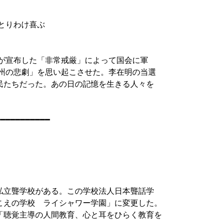
とりわけ喜ぶ

が宣布した「非常戒厳」によって国会に軍

州の悲劇」を思い起こさせた。李在明の当選

民たちだった。あの日の記憶を生きる人々を

━━━━━━━━━━

私立聾学校がある。この学校法人日本聾話学

こえの学校　ライシャワー学園」に変更した。

「聴覚主導の人間教育、心と耳をひらく教育を
