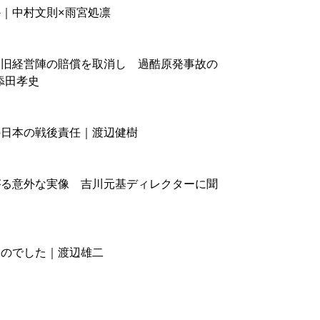
｜中村文則×雨宮処凛

旧経営陣の賠償を取消し　過酷原発事故の

田孝史

日本の戦後責任｜渡辺健樹

る意外な実像　吉川元基ディレクターに聞

のでした｜渡辺雄二
