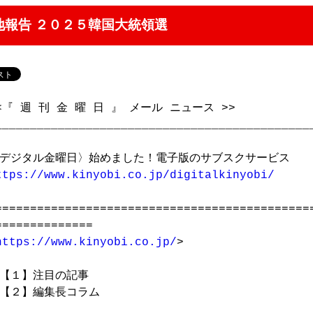
報告 ２０２５韓国大統領選
<『 週 刊 金 曜 日 』 メール ニュース >>　       　　　
___________________________________________
ttps://www.kinyobi.co.jp/digitalkinyobi/
==============================================
==============

https://www.kinyobi.co.jp/
>

【１】注目の記事

【２】編集長コラム
