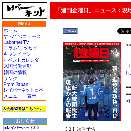
「週刊金曜日」ニュース：現地
Menu
ホーム
すべてのニュース
Labornet TV
<
コラム/エッセイ
_
キャンペーン
イベントカレンダー
米国労働運動
韓国の情報
h
リンク
From Japan
=
レイバーネット日本
=
メニュー非表示
<
入会希望者はこちらへ
　
おしらせ
　
■レイバーネット2.0
　【３】次号予告
