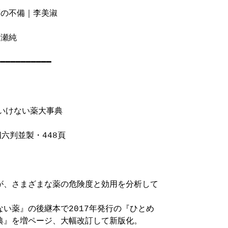
の不備｜李美淑

瀬純

━━━━━━━━━━

いけない薬大事典

六判並製・448頁

が、さまざまな薬の危険度と効用を分析して

い薬』の後継本で2017年発行の『ひとめ

』を増ページ、大幅改訂して新版化。
