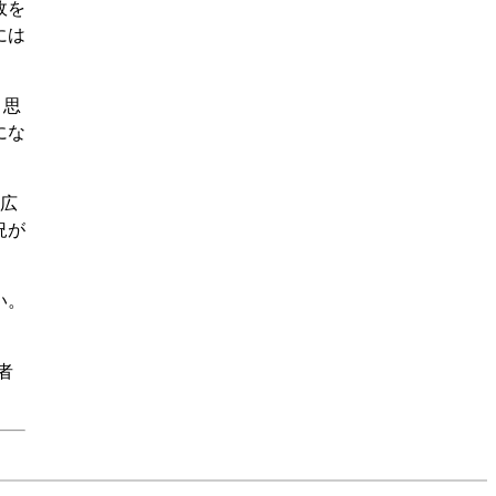
政を
には
と思
にな
、広
況が
い。
者