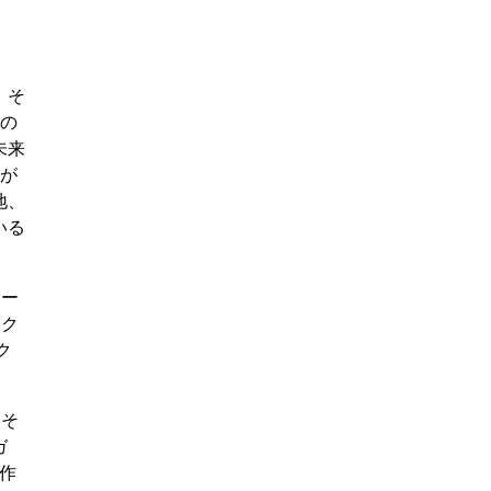
、そ
来の
未来
紙が
地、
いる
ター
アク
ク
、そ
ガ
作