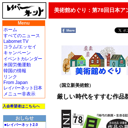
美術館めぐり：第78回日本
Menu
ホーム
すべてのニュース
Labornet TV
コラム/エッセイ
キャンペーン
イベントカレンダー
米国労働運動
韓国の情報
リンク
From Japan
（国立新美術館）
レイバーネット日本
メニュー非表示
厳しい時代をすすむ作品
入会希望者はこちらへ
おしらせ
■レイバーネット2.0