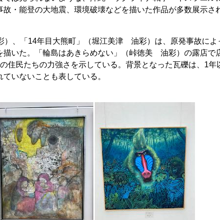
事故・能登の大地震、環境破壊などを描いた作品が多数展示さ
彩）、「14年目大熊町」（堀江美津 油彩）は、原発事故によ
を描いた。「輪島はあきらめない」（峠徳美 油彩）の露店で
この住民たちの力強さを示している。背景となった瓦礫は、1年
れていないことも表している。