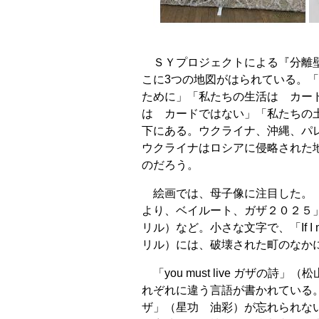
ＳＹプロジェクトによる『分離壁
こに3つの地図がはられている。
ために」「私たちの生活は カー
は カードではない」「私たちの
下にある。ウクライナ、沖縄、パ
ウクライナはロシアに侵略された
のだろう。
絵画では、母子像に注目した。「
より、ベイルート、ガザ２０２５」
リル）など。小さな文字で、「If I
リル）には、破壊された町のなか
「you must live ガザの
れぞれに違う言語が書かれている
ザ」（星功 油彩）が忘れられな