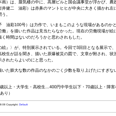
本画）は、蜃気楼の中に、高層ビルと国会議事堂が浮かび、農
岩井健二 油彩）は赤鼻のマントヒヒが中央に大きく描かれ左
問う。
美子 油彩100号）は力作で、いまもこのような現場があるのか
労働」を描いた作品は見当たらなかった。現在の労働現場が絵
描く時間はないのだろうかと思わされもした。
絵』〉が、特別展示されている。今回で3回目となる展示で
高校生が話を聞き、描いた原爆被災の図で、文章が附され、状
示されたらよいのにと思った。
いた膨大な数の作品のなかのごく少数を取り上げたにすぎな
65歳以上・大学生・高校生…400円中学生以下・70歳以上・障害
引あり）
28:08
Copyright:
Default