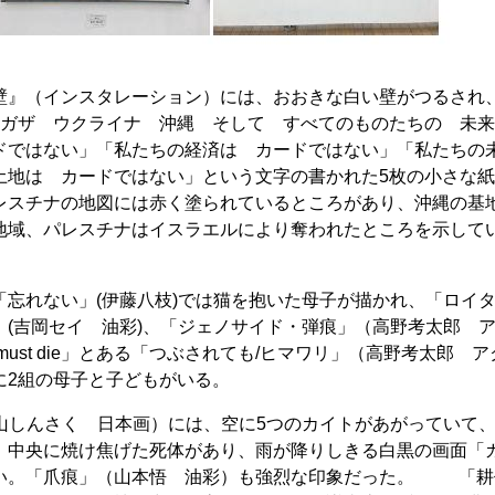
』（インスタレーション）には、おおきな白い壁がつるされ
「ガザ ウクライナ 沖縄 そして すべてのものたちの 未
ドではない」「私たちの経済は カードではない」「私たちの
土地は カードではない」という文字の書かれた5枚の小さな
レスチナの地図には赤く塗られているところがあり、沖縄の基
地域、パレスチナはイスラエルにより奪われたところを示して
忘れない」(伊藤八枝)では猫を抱いた母子が描かれ、「ロイ
(吉岡セイ 油彩)、「ジェノサイド・弾痕」（高野考太郎 
 must die」とある「つぶされても/ヒマワリ」（高野考太郎 ア
に2組の母子と子どもがいる。
詩」（松山しんさく 日本画）には、空に5つのカイトがあがっていて
。中央に焼け焦げた死体があり、雨が降りしきる白黒の画面「
い。「爪痕」（山本悟 油彩）も強烈な印象だった。 「耕