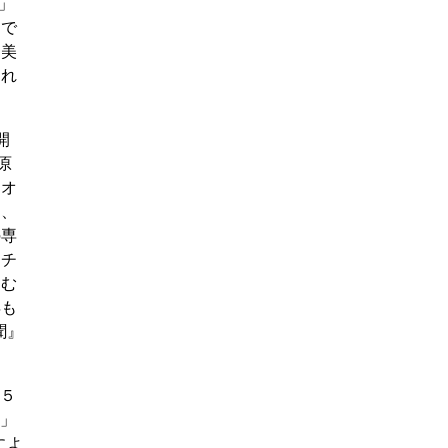
」
んで
し美
われ
開
原
「オ
も、
の専
マチ
、む
年も
聞』
7５
証」
によ