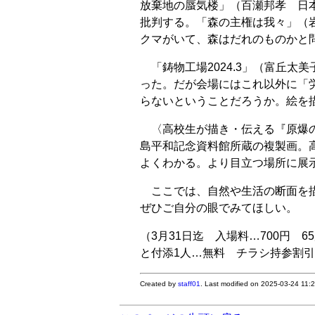
放棄地の蜃気楼」（百瀬邦孝 日
批判する。「森の主権は我々」（
クマがいて、森はだれのものかと
「鋳物工場2024.3」（富丘太
った。だが会場にはこれ以外に「
らないということだろうか。絵を
〈高校生が描き・伝える『原爆の
島平和記念資料館所蔵の複製画。
よくわかる。より目立つ場所に展
ここでは、自然や生活の断面を描
ぜひご自分の眼でみてほしい。
（3月31日迄 入場料…700円 
と付添1人…無料 チラシ持参割
Created by
staff01
. Last modified on 2025-03-24 11: