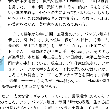
催の日本美術会は、敗戦の翌年・1946年4月、「創立宣言
を発した。「永い間、美術の自由で民主的な生長をはば
いた軍国主義は、外からの力によって打倒された。しか
術をとりかこむ封建的な考え方や制度は、今後も、われ
の美術をゆがめ、美術家を苦しめるであろう。」
そして翌年から年に1回、無審査のアンデパンダン展を
催した。3回展には、丸木位里・俊が「8月6日」（後に「
爆の図」第１部と改題）を、第４回展には、山下菊二が
ト・テム」、鶴岡政男が「黒い手」を出品した。その後
新海覚雄、本郷新、井上長三郎、池田龍雄、滝平二郎等
門作家が参加している。現在は、プロ作家は減少し、ア
ュア、シニアが大半を占める。それが悪いのではないが
しろこの展覧会こそ、プロとアマチュアとを問わず、青
い。「青年コーナー」もあるが、作品は少ない。『日本経済新
よる作品作りも問題になるだろう。
ない、広大な貸しギャラリーといえる。展示環境はいいが、
このところ、アンデパンダン展は、毎回「時代の表現・生きる
会では見られないような、沖縄・ウクライナ戦争・イスラエル