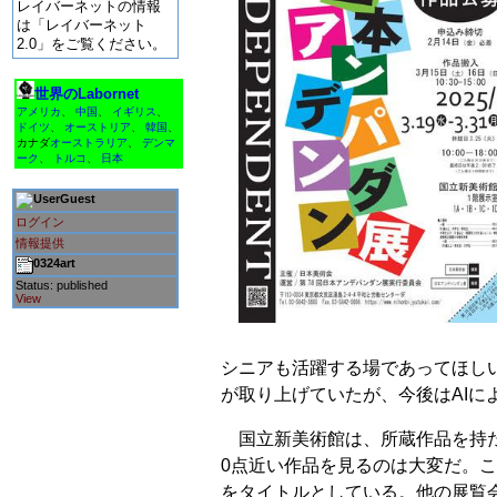
レイバーネットの情報
は「レイバーネット
2.0」をご覧ください。
世界のLabornet
アメリカ
、
中国
、
イギリス
、
ドイツ
、
オーストリア
、
韓国
、
カナダ
オーストラリア
、
デンマ
ーク
、
トルコ
、
日本
Guest
ログイン
情報提供
0324art
Status: published
View
シニアも活躍する場であってほし
が取り上げていたが、今後はAIに
国立新美術館は、所蔵作品を持た
0点近い作品を見るのは大変だ。
をタイトルとしている。他の展覧