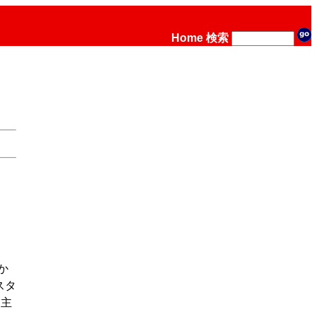
Home
検索
か
スタ
。主