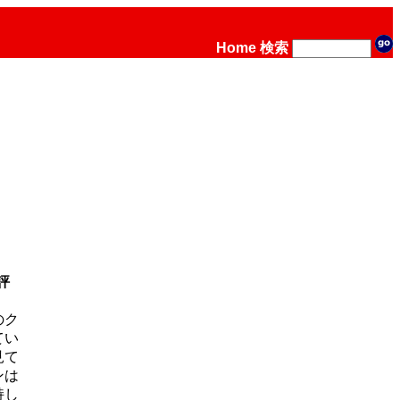
Home
検索
評
のク
てい
見て
ンは
持し