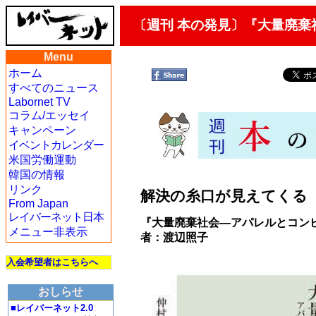
〔週刊 本の発見〕『大量廃
Menu
ホーム
すべてのニュース
Labornet TV
コラム/エッセイ
キャンペーン
イベントカレンダー
米国労働運動
韓国の情報
リンク
解決の糸口が見えてくる
From Japan
レイバーネット日本
『大量廃棄社会—アパレルとコン
メニュー非表示
者：渡辺照子
入会希望者はこちらへ
おしらせ
■レイバーネット2.0