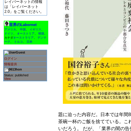
レイバーネットの情報
は「レイバーネット
2.0」をご覧ください。
世界のLabornet
アメリカ
、
中国
、
イギリス
、
ドイツ
、
オーストリア
、
韓国
、
カナダ
オーストラリア
、
デンマ
ーク
、
トルコ
、
日本
Guest
ログイン
情報提供
0613hon
Status: published
View
題に迫った内容だ。日本では年間
茶碗一杯のご飯を捨てている。こ
いだろう。 だが、「業界の闇の