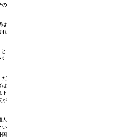
その
葉は
けれ
。と
パ
。だ
者は
は下
質が
国人
とい
外国