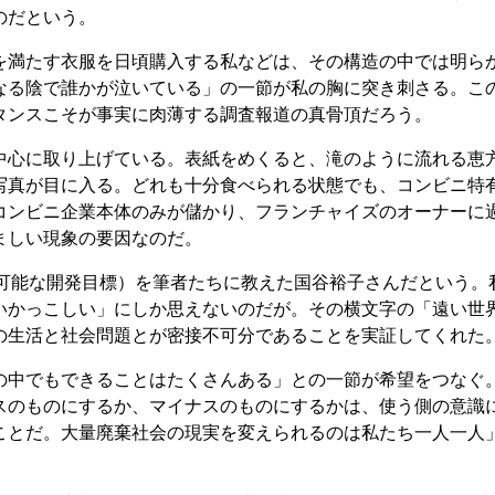
のだという。
満たす衣服を日頃購入する私などは、その構造の中では明ら
なる陰で誰かが泣いている」の一節が私の胸に突き刺さる。こ
タンスこそが事実に肉薄する調査報道の真骨頂だろう。
心に取り上げている。表紙をめくると、滝のように流れる恵
写真が目に入る。どれも十分食べられる状態でも、コンビニ特
コンビニ企業本体のみが儲かり、フランチャイズのオーナーに
ましい現象の要因なのだ。
可能な開発目標）を筆者たちに教えた国谷裕子さんだという。
いかっこしい」にしか思えないのだが。その横文字の「遠い世
の生活と社会問題とが密接不可分であることを実証してくれた
中でもできることはたくさんある」との一節が希望をつなぐ
スのものにするか、マイナスのものにするかは、使う側の意識
ことだ。大量廃棄社会の現実を変えられるのは私たち一人一人