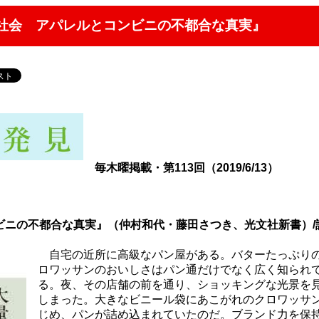
棄社会 アパレルとコンビニの不都合な真実』
毎木曜掲載・第113回（2019/6/13）
ビニの不都合な真実』（仲村和代・藤田さつき、光文社新書）/
自宅の近所に高級なパン屋がある。バターたっぷり
ロワッサンのおいしさはパン通だけでなく広く知られ
る。夜、その店舗の前を通り、ショッキングな光景を
しまった。大きなビニール袋にあこがれのクロワッサ
じめ、パンが詰め込まれていたのだ。ブランド力を保