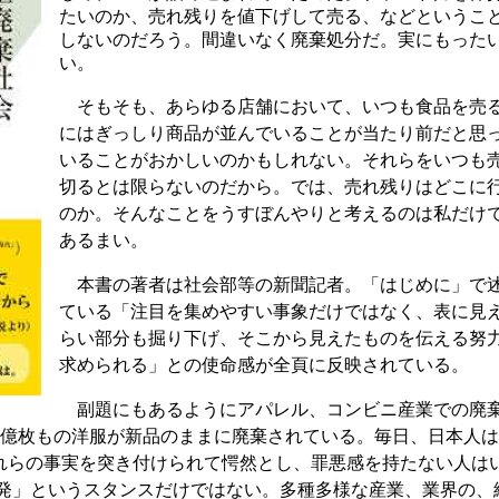
たいのか、売れ残りを値下げして売る、などというこ
しないのだろう。間違いなく廃棄処分だ。実にもった
い。
そもそも、あらゆる店舗において、いつも食品を売
にはぎっしり商品が並んでいることが当たり前だと思
いることがおかしいのかもしれない。それらをいつも
切るとは限らないのだから。では、売れ残りはどこに
のか。そんなことをうすぼんやりと考えるのは私だけ
あるまい。
本書の著者は社会部等の新聞記者。「はじめに」で
ている「注目を集めやすい事象だけではなく、表に見
らい部分も掘り下げ、そこから見えたものを伝える努
求められる」との使命感が全頁に反映されている。
副題にもあるようにアパレル、コンビニ産業での廃
8億枚もの洋服が新品のままに廃棄されている。毎日、日本人
れらの事実を突き付けられて愕然とし、罪悪感を持たない人は
告発」というスタンスだけではない。多種多様な産業、業界の、