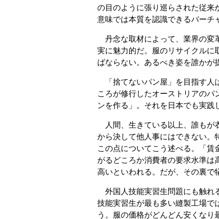
の目のように張り巡らされた従来
意味では本質を認識できるバーチ
丹念な取材によって、業界の変革
実に魅力的だ。服のリサイクルに
ばならない。あるべき姿を誰かが
「捨てないパン屋」を目指す人は
ころが修行したオーストリアのパン
ンを作る」。それを日本でも実践
人間、生きている以上、誰もが衣
から決して他人事にはできない。
この点についてこう述べる。「賃
がるどころか消費者の要求水準は
高いといわれる。だが、その裏で
外国人技能実習生問題にも触れる
技能実習生が最も多い縫製工場で
う。服の価格がどんどん安くなり