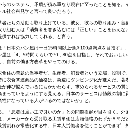
からのシステム、矛盾が積み重なり現在に至ったことを知る。
ャル社会科見学と言って良いだろう。
者たちの活動も取り上げている。彼女、彼らの取り組み・言
取り組む人は「消費者を巻き込むには『正しい』ことを伝えな
提供すれば協力してくれる」と言う。
「日本のパン屋は一日15時間以上働き100点満点を目指す」
屋は「4、5時間くらいで70，80点を目指し、それでおいしい
し、自前の働き方改革をやってのける。
食住の問題の当事者だ。生産者、消費者という立場、役割で
特に衣食関連商品の価格は、急速にダンピング化が進んだ。著
金が伸び悩んでいるにもかかわらず、求められるサービスの質
高まっているようにすら見える。日本のサービスは値段の割に
犠牲になっている人がいるのではないか」と。
。「悪者は雇い主で良いのか」との問題提起が目を引く。外
は、メーカーから受け取る工賃単価は店頭価格のわずか５％だ
最賃割れが常態化する中、日本人労働者を使うことができず、