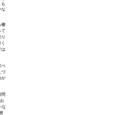
とも
いな
る棚
って
売り
行く
では
述べ
えづ
力が
棄問
はお
いな
網