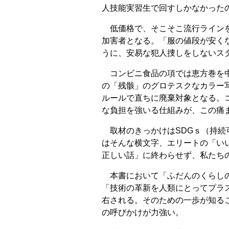
人技能実習生で回すしかなかった
低価格で、そこそこ流行ラインを
加害者となる。「服の値段が安く
うに、安易な犯人捜しをしないス
コンビニ食品の項では恵方巻を中
の「残骸」のグロテスクなカラー
ルールで直ちに廃棄対象となる。
な負担を強いる仕組みが、この痛
取材のきっかけはSDGｓ（持続
はそんな横文字、エリートの「い
正しい話」に終わらせず、私たち
本書において「ふだんのくらしの
「技術の革新を人類にとってプラ
右される。そのための一歩が知る
の呼びかけが力強い。