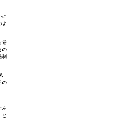
かに
のよ
方巻
有の
過剰
私
界の
。
。
に左
」と