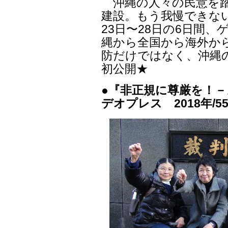
沖縄の人々の民意を踏
建設。もう我慢できない
23日〜28日の6日間
縄から全国から海外か
防だけではなく、沖縄
初公開★
●『非正規に尊厳を！－
デオプレス 2018年/5