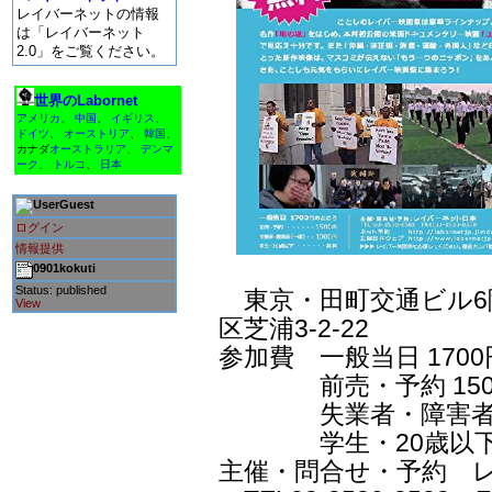
レイバーネットの情報
は「レイバーネット
2.0」をご覧ください。
世界のLabornet
アメリカ
、
中国
、
イギリス
、
ドイツ
、
オーストリア
、
韓国
、
カナダ
オーストラリア
、
デンマ
ーク
、
トルコ
、
日本
Guest
ログイン
情報提供
0901kokuti
Status: published
東京・田町交通ビル6
View
区芝浦3-2-22
参加費 一般当日 1700
前売・予約 150
失業者・障害者（一
学生・20歳以下
主催・問合せ・予約 