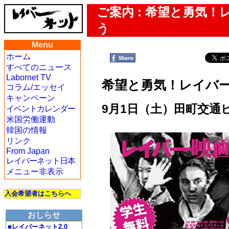
ご案内 : 希望と勇気！
う
Menu
ホーム
すべてのニュース
Labornet TV
希望と勇気！レイバー
コラム/エッセイ
キャンペーン
9月1日（土）田町交通
イベントカレンダー
米国労働運動
韓国の情報
リンク
From Japan
レイバーネット日本
メニュー非表示
入会希望者はこちらへ
おしらせ
■レイバーネット2.0