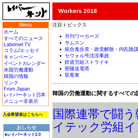
Workers 2018
Menu
注目トピックス
ホーム
月刊ワーカーズ
すべてのニュース
サムスン
Labornet TV
統合進歩党・政党解散・内乱陰
コラム/エッセイ
セウォル号沈没事故
キャンペーン
鉄道労組ストライキ
イベントカレンダー
密陽送電塔
米国労働運動
双竜車
韓国の情報
リンク
From Japan
韓国の労働運動に関するすべての
レイバーネット日本
メニュー非表示
国際連帯で闘う
入会希望者はこちらへ
イテック労組イ
おしらせ
■レイバーネット2.0