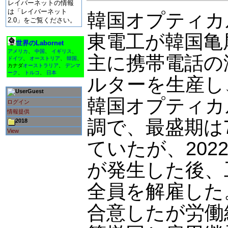
レイバーネットの情報
は「レイバーネット
韓国オプティカ
2.0」をご覧ください。
東電工が韓国亀
世界のLabornet
アメリカ
、
中国
、
イギリス
、
主に携帯電話の
ドイツ
、
オーストリア
、
韓国
、
カナダ
オーストラリア
、
デンマ
ーク
、
トルコ
、
日本
ルターを生産し
Guest
韓国オプティカ
ログイン
情報提供
調で、最盛期は
2018
View
ていたが、202
が発生した後、
全員を解雇した
合意したが労働