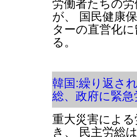
労働者たちの労
が、 国民健康
ターの直営化に
る。
韓国:繰り返さ
総、政府に緊急
重大災害による
き、 民主労総