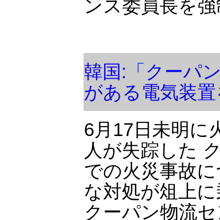
ンス委員長を強
韓国:「クーパ
がある電気装置
6月17日未明
人が失踪した 
での火災事故に
な対処が俎上に
クーパン物流セ