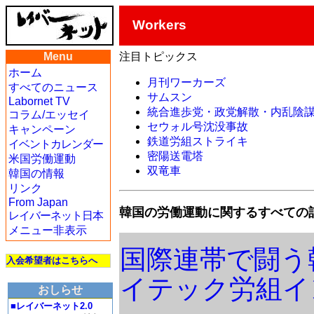
Workers
Menu
注目トピックス
ホーム
月刊ワーカーズ
すべてのニュース
サムスン
Labornet TV
統合進歩党・政党解散・内乱陰
コラム/エッセイ
セウォル号沈没事故
キャンペーン
鉄道労組ストライキ
イベントカレンダー
密陽送電塔
米国労働運動
双竜車
韓国の情報
リンク
From Japan
韓国の労働運動に関するすべての
レイバーネット日本
メニュー非表示
国際連帯で闘う
入会希望者はこちらへ
イテック労組イ
おしらせ
■レイバーネット2.0