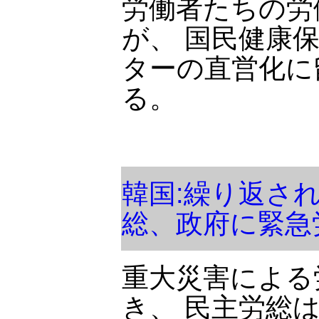
労働者たちの労
が、 国民健康
ターの直営化に
る。
韓国:繰り返さ
総、政府に緊急
重大災害による
き、 民主労総