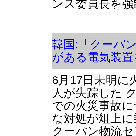
ンス委員長を強
韓国:「クーパ
がある電気装置
6月17日未明
人が失踪した 
での火災事故に
な対処が俎上に
クーパン物流セ