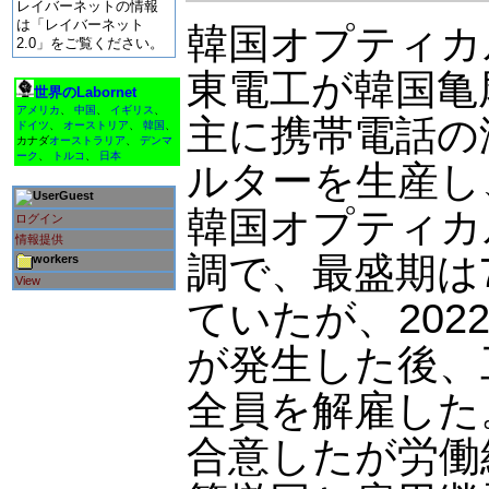
レイバーネットの情報
は「レイバーネット
韓国オプティカ
2.0」をご覧ください。
東電工が韓国亀
世界のLabornet
アメリカ
、
中国
、
イギリス
、
主に携帯電話の
ドイツ
、
オーストリア
、
韓国
、
カナダ
オーストラリア
、
デンマ
ーク
、
トルコ
、
日本
ルターを生産し
Guest
韓国オプティカ
ログイン
情報提供
調で、最盛期は
workers
View
ていたが、202
が発生した後、
全員を解雇した
合意したが労働