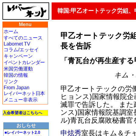
韓国:甲乙オートテック労組
Menu
ホーム
甲乙オートテック労
すべてのニュース
Labornet TV
長を告訴
コラム/エッセイ
キャンペーン
「青瓦台が再生産する
イベントカレンダー
米国労働運動
キム・ハ
韓国の情報
リンク
甲乙オートテックの労働
From Japan
レイバーネット日本
ヒョンス)国家情報院
メニュー非表示
滅罪で告訴した。 また
ンス)国家情報院基調室
入会希望者はこちらへ
ル)青瓦台反腐敗秘書
おしらせ
申炫秀
室長はキム＆チャ
■レイバーネット2.0