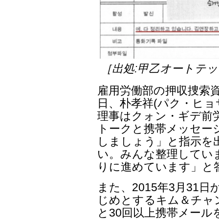
［出処:甲乙オートテ
雇用労働部の押収捜索資料
日、朴孝祥(パク・ヒョ
理事はクォン・ギデ前
トークと携帯メッセー
しましょう」と指示を
い。みんな整理してい
りに進めています」と
また、2015年3月31日
じめとするキム＆チャ
と30回以上携帯メール