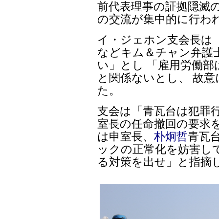
前代表理事の証拠隠滅
の交流が集中的に行わ
イ・ジェホン支会長は
などキム＆チャン弁護
い」とし 「雇用労働
と関係ないとし、 故
た。
支会は「青瓦台は犯罪
室長の任命撤回の要求
は申室長、
朴炯哲
青瓦
ックの正常化を妨害し
る対策を出せ」と指摘