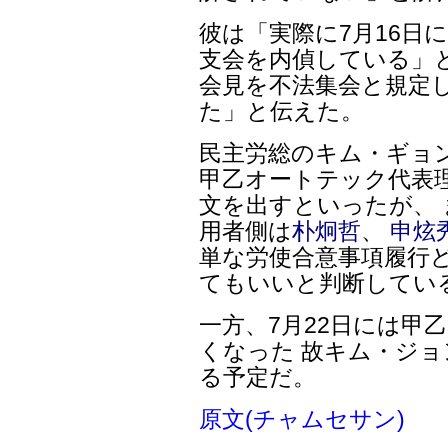
彼は「実際に7月16日
支会を内偵している」
会見を不法集会と規定
た」と伝えた。
民主労総のキム・ギョン
甲乙オートテック代表
文を出すといったが、 
用者側は
朴炯哲
、
申炫
単な労使合意事項履行
てもいいと判断してい
一方、7月22日には甲
くなった 故キム・ジ
る予定だ。
原文(チャムセサン)