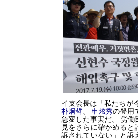
イ支会長は「私たちが
朴炯哲
、
申炫秀
の登用
急変した事実だ。 労
見をさらに確かめると
訴されていない」と訴