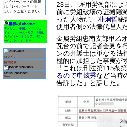
レイバーネットの情報
23日、 雇用労働部に
は「レイバーネット
前に労組破壊の証拠隠
2.0」をご覧ください。
った人物だ。
朴炯哲
秘
世界のLabornet
使用者側の法律代理人
アメリカ
、
中国
、
イギリス
、
ドイツ
、
オーストリア
、
韓国
、
金属労組忠南支部甲乙オ
カナダ
オーストラリア
、
デンマ
ーク
、
トルコ
、
日本
瓦台の前で記者会見を行
Guest
ンの弁護士は単なる法
ログイン
極的に加担した事実が
情報提供
「これは刑法第115条
1500816899669St...
Status: published
るので申炫秀
など当時
View
告訴した」と話した。