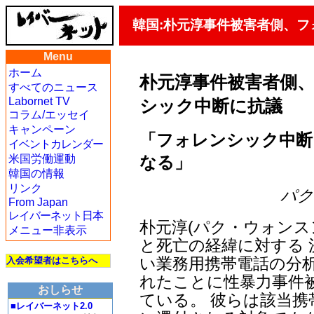
韓国:朴元淳事件被害者側、フ
Menu
ホーム
朴元淳事件被害者側
すべてのニュース
Labornet TV
シック中断に抗議
コラム/エッセイ
キャンペーン
「フォレンシック中断
イベントカレンダー
なる」
米国労働運動
韓国の情報
リンク
パク・
From Japan
レイバーネット日本
朴元淳(パク・ウォンス
メニュー非表示
と死亡の経緯に対する
い業務用携帯電話の分析
入会希望者はこちらへ
れたことに性暴力事件
おしらせ
ている。 彼らは該当携
■レイバーネット2.0