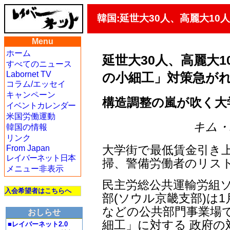
韓国:延世大30人、高麗大1
Menu
ホーム
延世大30人、高麗大
すべてのニュース
Labornet TV
の小細工」対策急が
コラム/エッセイ
キャンペーン
構造調整の嵐が吹く大
イベントカレンダー
米国労働運動
キム・ハ
韓国の情報
リンク
大学街で最低賃金引き
From Japan
レイバーネット日本
掃、警備労働者のリス
メニュー非表示
民主労総公共運輸労組
入会希望者はこちらへ
部(ソウル京畿支部)は1
などの公共部門事業場
おしらせ
細工」に対する 政府の
■レイバーネット2.0