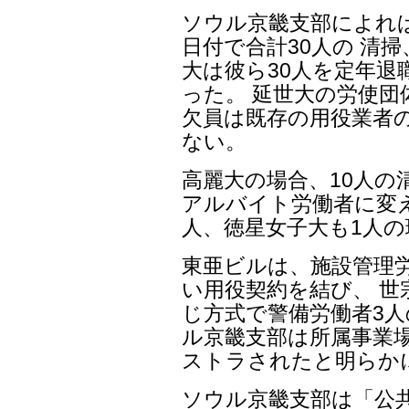
ソウル京畿支部によれば、
日付で合計30人の 清
大は彼ら30人を定年退
った。 延世大の労使
欠員は既存の用役業者
ない。
高麗大の場合、10人の
アルバイト労働者に変え
人、徳星女子大も1人
東亜ビルは、施設管理
い用役契約を結び、 
じ方式で警備労働者3人
ル京畿支部は所属事業場
ストラされたと明らか
ソウル京畿支部は「公