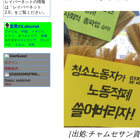
レイバーネットの情報
は「レイバーネット
2.0」をご覧ください。
世界のLabornet
アメリカ
、
中国
、
イギリス
、
ドイツ
、
オーストリア
、
韓国
、
カナダ
オーストラリア
、
デンマ
ーク
、
トルコ
、
日本
Guest
ログイン
情報提供
1516261043279St...
Status: published
View
［出処:チャムセサン