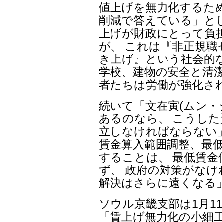
値上げを無力化するた
削減で答えている」と
上げが財政にとって負
が、 これは『非正規職
き上げ』という社会的
学校、建物の安全と清潔
者たちは労働が強化さ
続いて「文在寅(ムン・
あるのなら、 こうし
立しなければならない
賃金算入範囲調整、最
することは、 最低賃
ず、 政府の対策がな
解決はさらに遠くなる
ソウル京畿支部は1月1
「賃上げ無力化の小細