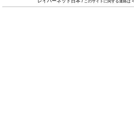
レイバーネット日本 /
このサイトに関する連絡は <sta