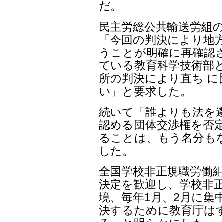
だ。
民主労総公共輸送労組
「今回の判決により地方
うことが明確に再確認
ている教育科学技術部と
所の判決により直ち 
い」と要求した。
続いて「誰よりも法を
認める団体交渉権を否定
ることは、もう名分も
した。
全国学校非正規職労働
決定を歓迎し、学校非正
境、毎年1月、2月に集
決するために教育庁は