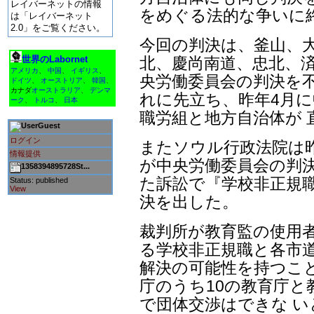
レイバーネットの情報
をめぐる法的な争いに
は「レイバーネット
2.0」をご覧ください。
今回の判決は、釜山、
北、慶尚南道、忠北、済
世界のLabornet
アメリカ
、
中国
、
イギリス
、
央労働委員会の判決を
ドイツ
、
オーストリア
、
韓国
、
カナダ
オーストラリア
、
デンマ
れに先立ち、昨年4月
ーク
、
トルコ
、
日本
職労組と地方自治体が
Guest
ログイン
またソウル行政法院は昨
情報提供
が中央労働委員会の判決
1358394895728St...
た訴訟で『学校非正規職
Status: published
View
決を出した。
裁判所が教育監の使用
る学校非正規職と各市道
解決の可能性を持つこと
庁のうち10の教育庁と
で団体交渉はできな 