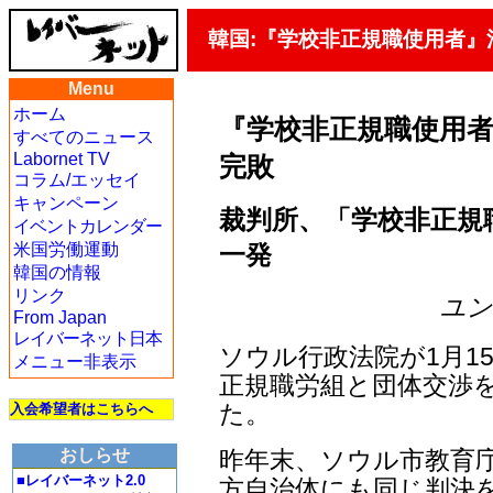
韓国:『学校非正規職使用者』
Menu
ホーム
『学校非正規職使用者
すべてのニュース
Labornet TV
完敗
コラム/エッセイ
キャンペーン
裁判所、「学校非正規
イベントカレンダー
一発
米国労働運動
韓国の情報
リンク
ユン・
From Japan
レイバーネット日本
ソウル行政法院が1月1
メニュー非表示
正規職労組と団体交渉
た。
入会希望者はこちらへ
昨年末、ソウル市教育
おしらせ
■レイバーネット2.0
方自治体にも同じ判決を