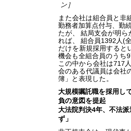
ン］
また会社は組合員と非組
勤務者加算点付与、勤
たが、 結局支会が明
れば、 組合員1392人(
だけを新規採用すると
機会も全組合員のうち9
この中から会社は717
会のある代議員は会社
簿」と表現した。
大規模嘱託職を採用し
負の意図を提起
大法院判決4年、不法派遣
ず」