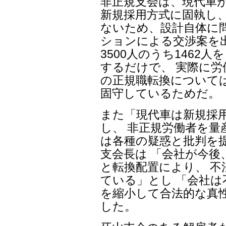
非正規支会は、現代車
新規採用方式に固執し、
ないため、設計自体に
ションによる交渉案を
3500人のうち1462
するだけで、 実際に
の正規職転換について
固守しているためだ。
また「現代車は新規採
し、 非正規労働者を
は各種の疑惑と批判を
支会長は 「会社が今後
と転換配置により、 
ている」とし 「会社
を縮小して合法的な真
した。