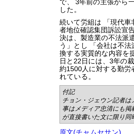
で、 3年前の主張から
した。
続いて労組は 「現代車
者地位確認集団訴訟宣告
決は、製造業の不法派
う」とし 「会社は不法
換する実質的な内容を提
日と22日には、3年の
約1500人に対する勤
れている。
付記
チョン・ジェウン記者は
事はメディア忠清にも掲
が直接書いた文に限り同
原文(チャムセサン)