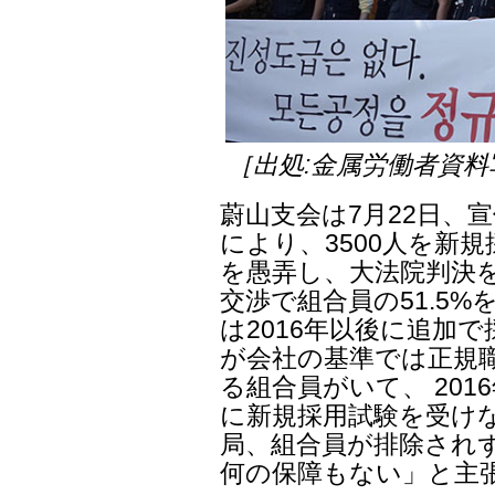
［出処:金属労働者資料
蔚山支会は7月22日、
により、3500人を新
を愚弄し、大法院判決を
交渉で組合員の51.5
は2016年以後に追加
が会社の基準では正規
る組合員がいて、 20
に新規採用試験を受け
局、組合員が排除され
何の保障もない」と主