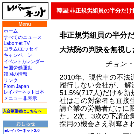
韓国:非正規労組員の半分だけ
Menu
ホーム
非正規労組員の半分
すべてのニュース
Labornet TV
大法院の判決を無視し
コラム/エッセイ
キャンペーン
イベントカレンダー
チョン・ジェ
米国労働運動
韓国の情報
2010年、現代車の不
リンク
履行しない会社が、 
From Japan
51.5%(717人)だけ
レイバーネット日本
メニュー非表示
社はこの対象者も直接
請企業の労働者だけに
入会希望者はこちらへ
た。2次、3次の下請企
採用の機会さえ剥奪さ
おしらせ
■レイバーネット2.0