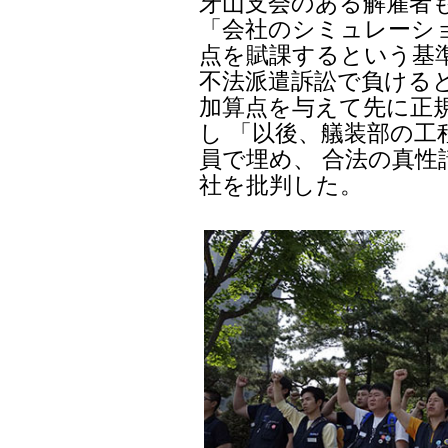
牙山支会のある解雇者
「会社のシミュレーシ
点を賦課するという基
不法派遣訴訟で負ける
加算点を与えて先に正
し 「以後、艤装部の
員で埋め、 合法の真
社を批判した。