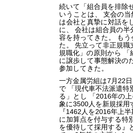
続いて「組合員を排除
いうことは、 支会の当
は会社と真摯に対話を
に、 会社は組合員の
容を持ってきた。 も
た。 先立って非正規
規職化」の原則から 「
に譲歩して事態解決の
参加してきた。
一方金属労組は7月22
で 「現代車不法派遣特
る」とし 「2016年
象に3500人を新規採
『1462人を2016年
に加算点を付与する特
を優待して採用する』