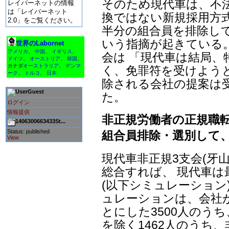
そのため現代車は、不
レイバーネットの情報
は「レイバーネット
換ではない新規採用方
2.0」をご覧ください。
半分の組合員を排除し
いう指摘が起きている。
世界のLabornet
アメリカ
、
中国
、
イギリス
、
会は 「現代車は結局、
ドイツ
、
オーストリア
、
韓国
、
カナダ
オーストラリア
、
デンマ
く、免罪符を受けよう
ーク
、
トルコ
、
日本
除される会社の提案は
Guest
た。
ログイン
情報提供
非正規労働者の正規職
1406300663433St...
Status: published
組合員排除・選別して、7
View
現代車非正規3支会(牙
総合すれば、 現代車は
(以下シミュレーション
ュレーションは、会社が
とにした3500人のうち
を除く1462人のうち