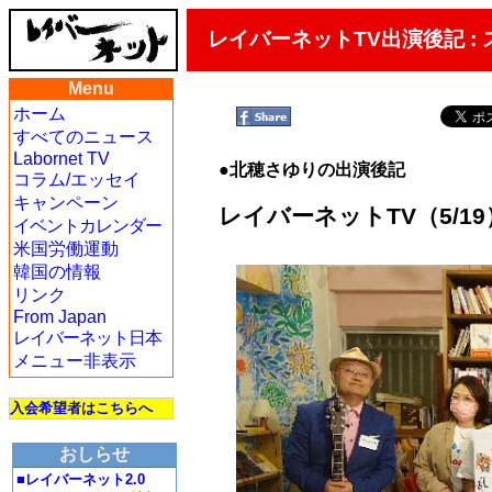
レイバーネットTV出演後記 :
Menu
ホーム
すべてのニュース
Labornet TV
●北穂さゆりの出演後記
コラム/エッセイ
キャンペーン
レイバーネットTV（5/1
イベントカレンダー
米国労働運動
韓国の情報
リンク
From Japan
レイバーネット日本
メニュー非表示
入会希望者はこちらへ
おしらせ
■レイバーネット2.0