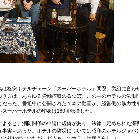
は格安ホテルチェーン「スーパーホテル」問題。労組に言わ
働き方は、あらゆる労働搾取のるつぼ。この手のホテルの労働
とだった。番組中に公開された１本の動画が、経営側の暴力性
スーパーホテルの印象は180度転換した。
よると、消防関係の申請に虚偽があり、法律上定められた深
う事実もあった。ホテルの防災については昭和のホテルジャパ
のと疑わずにいたが、どうもこのホテルは違うらしい。