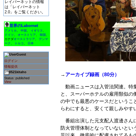
レイバーネットの情報
は「レイバーネット
2.0」をご覧ください。
世界のLabornet
アメリカ
、
中国
、
イギリス
、
ドイツ
、
オーストリア
、
韓国
、
カナダ
オーストラリア
、
デンマ
ーク
、
トルコ
、
日本
Guest
ログイン
情報提供
0521kitaho
→
アーカイブ録画（80分）
Status: published
View
動画ニュースは入管法関連。特集
と、スーパーホテルの雇用類似の
の中でも最悪のケースだというこ
らわにすると、安くて親しみやすい
番組出演した元支配人渡邊さんに
防火管理体制となっていないとい
災以来、徹底的に配慮されてるも