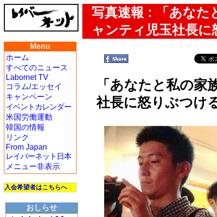
写真速報 : 「あな
ャンティ児玉社長に
Menu
ホーム
すべてのニュース
Labornet TV
「あなたと私の家
コラム/エッセイ
キャンペーン
社長に怒りぶつけ
イベントカレンダー
米国労働運動
韓国の情報
リンク
From Japan
レイバーネット日本
メニュー非表示
入会希望者はこちらへ
おしらせ