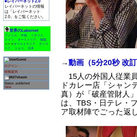
■レイバーネット2.0
レイバーネットの情報
は「レイバーネット
2.0」をご覧ください。
世界のLabornet
アメリカ
、
中国
、
イギリス
、
ドイツ
、
オーストリア
、
韓国
、
カナダ
オーストラリア
、
デンマ
ーク
、
トルコ
、
日本
Guest
→
動画（5分20秒 改
ログイン
情報提供
15人の外国人従業
0627shasin
ドカレー店「シャンテ
Status: published
View
真）が「破産管財人
は、TBS・日テレ・
ア取材陣でごった返