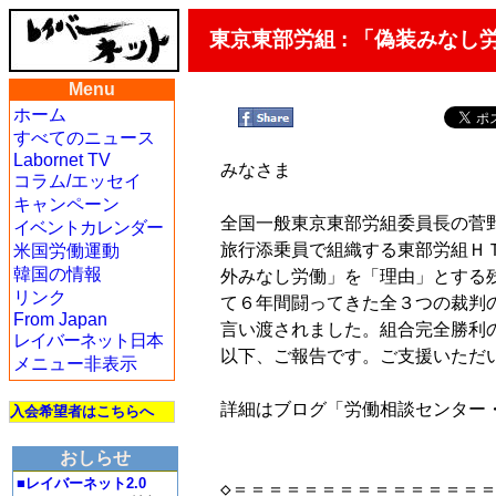
東京東部労組 : 「偽装みな
Menu
ホーム
すべてのニュース
Labornet TV
みなさま

コラム/エッセイ
キャンペーン
全国一般東京東部労組委員長の菅野
イベントカレンダー
米国労働運動
旅行添乗員で組織する東部労組Ｈ
韓国の情報
外みなし労働」を「理由」とする
リンク
て６年間闘ってきた全３つの裁判
From Japan
言い渡されました。組合完全勝利の
レイバーネット日本
以下、ご報告です。ご支援いただ
メニュー非表示
詳細はブログ「労働相談センター
入会希望者はこちらへ
おしらせ
■レイバーネット2.0
◇＝＝＝＝＝＝＝＝＝＝＝＝＝＝＝＝