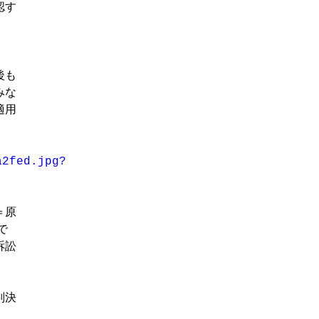
認す
後も
みな
適用
a2fed.jpg?
＝原
で
訴訟
判決