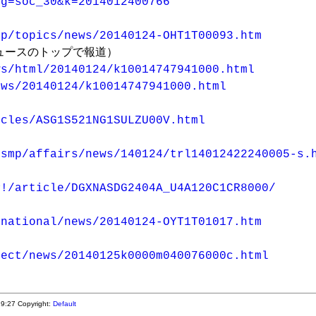
?g=soc_30&k=2014012400766
jp/topics/news/20140124-OHT1T00093.htm
ws/html/20140124/k10014747941000.html
ews/20140124/k10014747941000.html
icles/ASG1S521NG1SULZU00V.html
/smp/affairs/news/140124/trl14012422240005-s.
#!/article/DGXNASDG2404A_U4A120C1CR8000/
/national/news/20140124-OYT1T01017.htm
lect/news/20140125k0000m040076000c.html
:19:27
Copyright:
Default