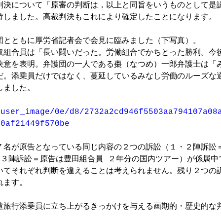
判決について「原審の判断は，以上と同旨をいうものとして是
持しました。高裁判決もこれにより確定したことになります。

団とともに厚労省記者会で会見に臨みました（下写真）。

取組合員は「長い闘いだった。労働組合でかちとった勝利。今
決意を表明。弁護団の一人である棗（なつめ）一郎弁護士は「
だ。添乗員だけではなく、蔓延しているみなし労働のルーズな
ました。

/user_image/0e/d8/2732a2cd946f5503aa794107a08
d0af21449f570be
７名が原告となっている同じ内容の２つの訴訟（１・２陣訴訟
、３陣訴訟＝原告は豊田組合員 ２年分の国内ツアー）が係属中
いてそれぞれ判断を違えることは考えられません。残り２つの
ます。

遣旅行添乗員に立ち上がるきっかけを与える画期的・歴史的な