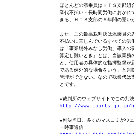
ほとんどの添乗員はＨＴＳ支部組
業代不払い・長時間労働におかれ
きる、ＨＴＳ支部の６年間の闘いが
また、この最高裁判決は添乗員の
不払いに苦しんでいるすべての労
は「事業場外みなし労働」導入の
算定し難いとき』とは、当該業務
と、使用者の具体的な指揮監督が
である例外的な場合をいう」と判
管理ができない。なので残業代は
とです。

http://www.courts.go.jp/
★判決当日、多くのマスコミがウェ