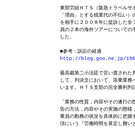
東部労組ＨＴＳ（阪急トラベルサ
「理由」とする残業代の不払い）
を相手に２００８年に提訴した全
員の２本の海外ツアーについての
した。

http://blog.goo.ne.jp/19
最高裁第二小法廷で言い渡された
して、判決文において、添乗業務
います。ＨＴＳ支部の完全勝利判決
「業務の性質，内容やその遂行の
告の方法，内容やその実施の態様
乗員の勤務の状況を具体的に把握
項にいう『労働時間を算定し難いと