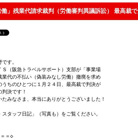
し労働」残業代請求裁判（労働審判異議訴訟） 最高裁
です。

ＴＳ（阪急トラベルサポート）支部が「事業場

残業代の不払い（偽装みなし労働）撤廃を求め

のうちのひとつに１月２４日、最高裁で判決が

判決です！

いたみなさま、本当にありがとうございました！

・スタッフ日記」（写真も）をご覧ください。

＝◇
