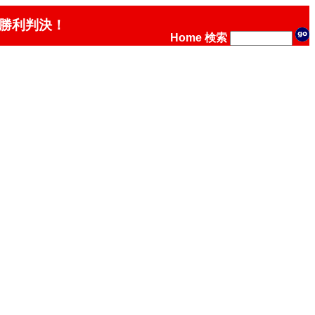
で勝利判決！
Home
検索