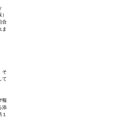
を
阪）
組合
れま
。そ
して
び報
る添
第１