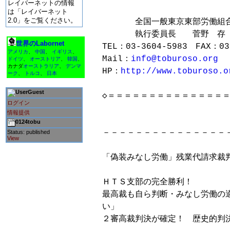
レイバーネットの情報
は「レイバーネット
2.0」をご覧ください。
　　　　全国一般東京東部労働組合
　　　　執行委員長　　菅野　存

世界のLabornet
TEL：03-3604-5983　FAX：03-
アメリカ
、
中国
、
イギリス
、
Mail：
info@toburoso.org
ドイツ
、
オーストリア
、
韓国
、
カナダ
オーストラリア
、
デンマ
HP：
http://www.toburoso.o
ーク
、
トルコ
、
日本
Guest
◇＝＝＝＝＝＝＝＝＝＝＝＝＝＝＝＝
ログイン
情報提供
0124tobu
－－－－－－－－－－－－－－－－
Status: published
View
「偽装みなし労働」残業代請求裁判
ＨＴＳ支部の完全勝利！

最高裁も自ら判断・みなし労働の
い」

２審高裁判決が確定！　歴史的判決