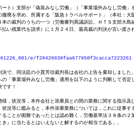
ポート）支部が「偽装みなし労働」（「事業場外みなし労働」
の撤廃を求め、所属する「阪急トラベルサポート」（本社：大
３本の裁判のうちの一つ（労働審判異議訴訟。ＨＴＳ支部大島
不払い残業代を請求）に１月２４日、最高裁の判決が言い渡さ
681226_001/e/f28428838faa677850f3cacca7223261
判決で、同法廷の小貫芳信裁判長は会社の上告を棄却しました
への「事業場外みなし労働」適用を以下のように判断して否定
です！

態様，状況等，本件会社と添乗員との間の業務に関する指示及
，状況等に鑑みると，本件添乗業務については，これに従事す
することが困難であったとは認め難く，労働基準法３８条の２
き』に当たるとはいえないと解するのが相当である」。 
