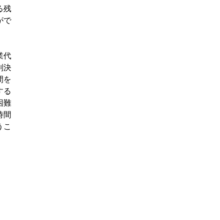
る残
がで
業代
判決
間を
する
困難
時間
うこ