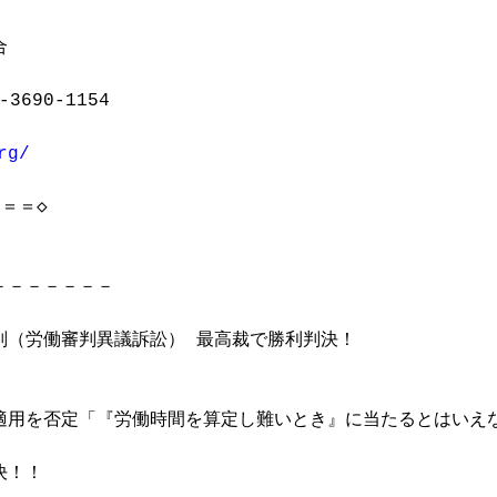


3690-1154

rg/
＝◇

－－－－－－

（労働審判異議訴訟） 最高裁で勝利判決！

適用を否定「『労働時間を算定し難いとき』に当たるとはいえ
！！
