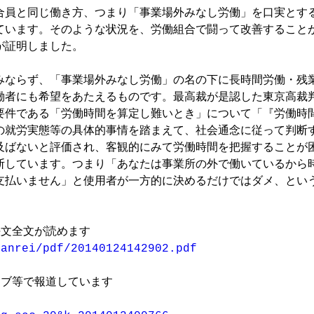
合員と同じ働き方、つまり「事業場外みなし労働」を口実とす
ています。そのような状況を、労働組合で闘って改善すること
証明しました。

みならず、「事業場外みなし労働」の名の下に長時間労働・残
働者にも希望をあたえるものです。最高裁が是認した東京高裁
要件である「労働時間を算定し難いとき」について「『労働時
の就労実態等の具体的事情を踏まえて、社会通念に従って判断
及ばないと評価され、客観的にみて労働時間を把握することが
断しています。つまり「あなたは事業所の外で働いているから
支払いません」と使用者が一方的に決めるだけではダメ、とい
hanrei/pdf/20140124142902.pdf
ブ等で報道しています
