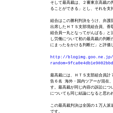
そして最高裁は、２審東京高裁の
ることができる」とし、それを支
組合はこの勝利判決をうけ、弁護
出席したＨＴＳ支部境組合員、香
組合員一丸となってがんばる」と
し労働について初の最高裁の判断
にまったをかける判断だ」と評価し
http://blogimg.goo.ne.jp
random=9fca0e4db1e9802bb
最高裁には、ＨＴＳ支部組合員計
告６名 海外・国内ツアーが混在
す。最高裁が同じ内容の訴訟につ
についても同じ結論になると思われ
この最高裁判決は全国の１万人派
です。
