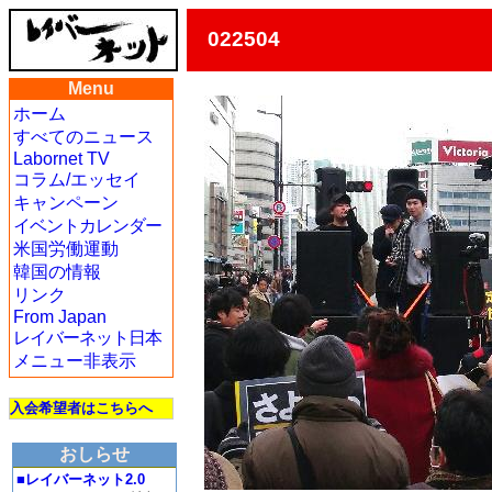
022504
Menu
ホーム
すべてのニュース
Labornet TV
コラム/エッセイ
キャンペーン
イベントカレンダー
米国労働運動
韓国の情報
リンク
From Japan
レイバーネット日本
メニュー非表示
入会希望者はこちらへ
おしらせ
■レイバーネット2.0