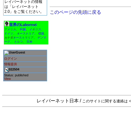
レイバーネットの情報
は「レイバーネット
2.0」をご覧ください。
このページの先頭に戻る
世界のLabornet
アメリカ
、
中国
、
イギリス
、
ドイツ
、
オーストリア
、
韓国
、
カナダ
オーストラリア
、
デンマ
ーク
、
トルコ
、
日本
Guest
ログイン
情報提供
022504
Status: published
View
レイバーネット日本 /
このサイトに関する連絡は <sta