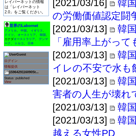
[2021/03/16]
韓国
レイバーネットの情報
は「レイバーネット
2.0」をご覧ください。
の労働価値認定闘
世界のLabornet
[2021/03/13]
韓
アメリカ
、
中国
、
イギリス
、
ドイツ
、
オーストリア
、
韓国
、
「雇用率上がって
カナダ
オーストラリア
、
デンマ
ーク
、
トルコ
、
日本
[2021/03/13]
韓国
Guest
ログイン
イレの不安で水も
情報提供
1596429116090St...
[2021/03/13]
韓国
Status: published
View
害者の人生が壊れ
[2021/03/13]
韓
[2021/03/13]
韓
越える女性PD