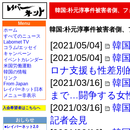
韓国:朴元淳事件被害者側、フ
Menu
韓国:朴元淳事件被害者側
ホーム
すべてのニュース
Labornet TV
[2021/05/04]
韓国
コラム/エッセイ
キャンペーン
[2021/05/04]
韓国
イベントカレンダー
米国労働運動
ロナ支援も性差別
韓国の情報
リンク
[2021/03/16]
韓
From Japan
レイバーネット日本
まで…闘争する女
メニュー非表示
[2021/03/16]
韓国
入会希望者はこちらへ
記者会見
おしらせ
■レイバーネット2.0