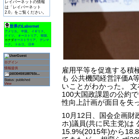
レイバーネットの情報
は「レイバーネット
2.0」をご覧ください。
世界のLabornet
アメリカ
、
中国
、
イギリス
、
ドイツ
、
オーストリア
、
韓国
、
カナダ
オーストラリア
、
デンマ
ーク
、
トルコ
、
日本
Guest
ログイン
情報提供
雇用平等を促進する積
1603045918876St...
も 公共機関経営評価A
Status: published
View
いことがわかった。 文
100大国政課題の公約
性向上計画が面目を失
10月12日、国会企画
ホ)議員(共に民主党)
15.9%(2015年)から1