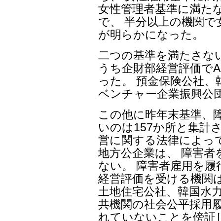
女性管理者基準に満たない
で、 半分以上の機関
が明らかになった。
二つの基準を満たさないの
うち企財部経営評価で
った。 預金保険公社、
ベンチャー企業振興公
この他に昨年末基準、
いのは157か所と集計
営に関する法律によっ
地方公企業は、 障害者
ない。 障害者雇用を
経営評価を受ける機関は
土地住宅公社、韓国水力
共機関の社会公平採用
れていないことを傍証