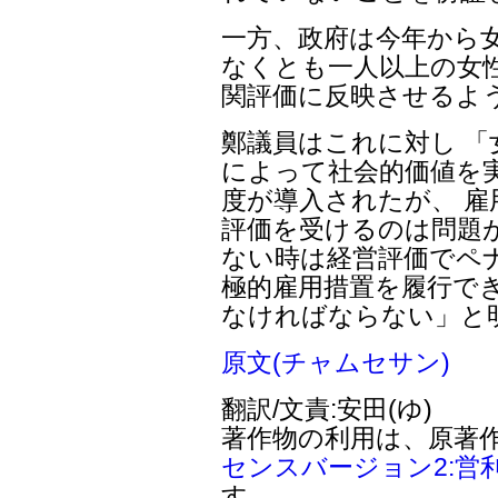
一方、政府は今年から
なくとも一人以上の女
関評価に反映させるよ
鄭議員はこれに対し 
によって社会的価値を
度が導入されたが、 
評価を受けるのは問題
ない時は経営評価でペ
極的雇用措置を履行で
なければならない」と
原文(チャムセサン)
翻訳/文責:安田(ゆ)
著作物の利用は、原著
センスバージョン2:営
す。