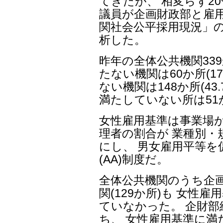
てきたが、 相変らず2
議員が企画財政部と雇用
関社会公平採用現況」
析した。
昨年の全体公共機関33
たない機関は60か所(1
ない機関は148か所(4
満たしていない所は51か
女性雇用基準は事業場
理者の割合が 業種別・
にし、 男女雇用平等を
(AA)制度だ。
全体公共機関のうち企
関(129か所)も 女性
ていなかった。 企財部
ち、 女性雇用基準に満た