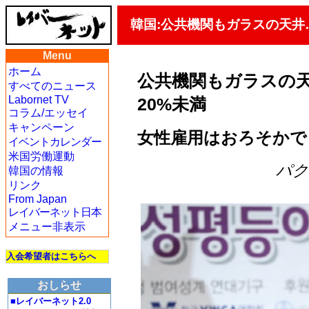
韓国:公共機関もガラスの天井
Menu
ホーム
公共機関もガラスの
すべてのニュース
Labornet TV
20%未満
コラム/エッセイ
キャンペーン
女性雇用はおろそかで
イベントカレンダー
米国労働運動
パク・
韓国の情報
リンク
From Japan
レイバーネット日本
メニュー非表示
入会希望者はこちらへ
おしらせ
■レイバーネット2.0