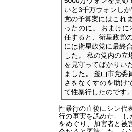
5000万ウォンを集
いと3千万ウォンしか
党の予算案にはこれ
ったのに。 おまけに
任すると、衛星政党の
には衛星政党に最終合
した。 私の党内の立
を見守ってばかりい
ました。 釜山市党委
さをなくすのを助け
て性暴行したのです
性暴行の直後にシン代
行の事実を認めた。 
をめぐり、加害者と被
会おうと要請した、シ