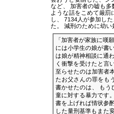
など、 加害者の嘘も多
ような話をこめて厳罰
し、 7134人が参加し
た。 減刑のために幼
「加害者が家族に嘆願
には小学生の娘が書い
は娘が精神相談に通
く衝撃を受けたと言い
至らせたのは加害者本
たお父さんの罪をも
書かせたのは、 もう
童に対する暴力です。
書を上げれば情状参酌
した量刑基準もまた