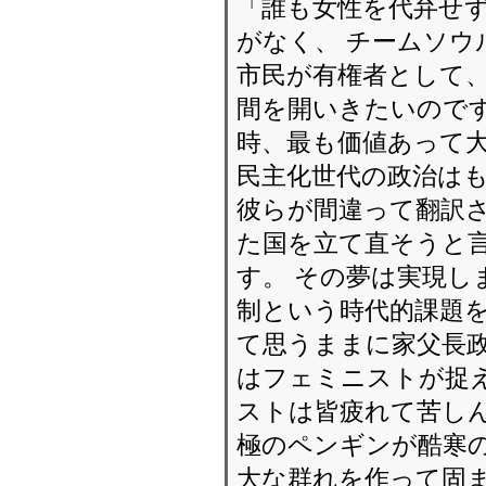
「誰も女性を代弁せ
がなく、 チームソ
市民が有権者として
間を開いきたいのです
時、最も価値あって
民主化世代の政治は
彼らが間違って翻訳さ
た国を立て直そうと言
す。 その夢は実現し
制という時代的課題を
て思うままに家父長政
はフェミニストが捉
ストは皆疲れて苦しん
極のペンギンが酷寒の
大な群れを作って固ま