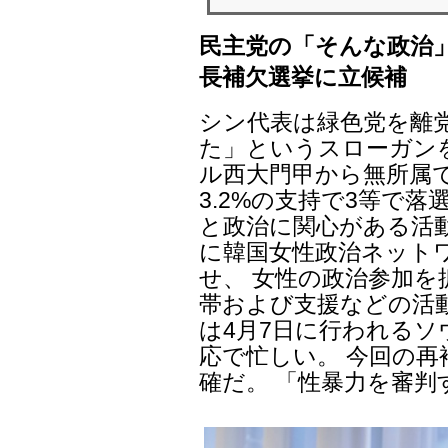
民主党の「そんな政治
長補欠選挙に立候補
シン代表は緑色党を離
た」というスローガン
ル西大門甲から無所属
3.2%の支持で3等で
と政治に関心がある活動
に韓国女性政治ネットワ
せ、 女性の政治参加
帯および支援などの活
は4月7日に行われるソ
応で忙しい。 今回の
確だ。 「性暴力を審