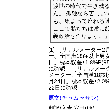
渡世の時代で生き残
ん。 孤独なら苦しい
も、集まって座れる
ここで私たちは常に
義政治を作ります。
[1]
［リアルメーター2
ー、全国満18歳以上男女3
日。標本誤差±1.8%P(9
に確認。［リアルメータ
メーター、全国満18歳以
月24日。標本誤差±2.0%
22日に確認。
原文(チャムセサン)
翻訳/文責:安田(ゆ)