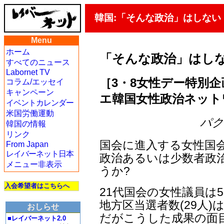
韓国:「そんな政治」はしない
Menu
ホーム
「そんな政治」はし
すべてのニュース
Labornet TV
［3・8女性デー特別企
コラム/エッセイ
キャンペーン
エ韓国女性政治ネット
イベントカレンダー
米国労働運動
パク・
韓国の情報
リンク
国会に進入する女性国
From Japan
レイバーネット日本
政治あるいは少数者政
メニュー非表示
うか?
入会希望者はこちらへ
21代国会の女性議員は
地方区当選者数(29人)
おしらせ
だがこうした成果の面
■レイバーネット2.0