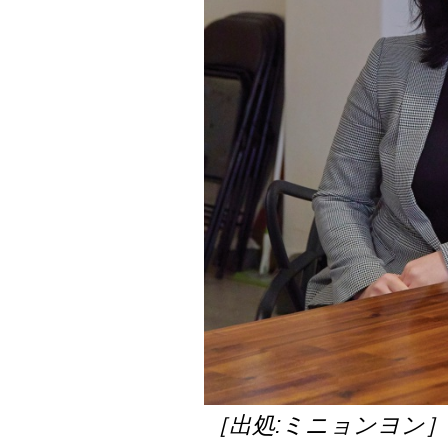
［出処:ミニョンヨン