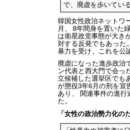
で、廃虚を歩いてい
韓国女性政治ネットワ
月、 8年間身を置いた
は衛星政党事態が大き
対する反発でもあった
暴力を受け、これを公
廃虚になった進歩政治
ン代表と西大門で会っ
立候補した選挙区でもあ
が懲役3年6月の刑を
あり、 関連事件の進
た。
「女性の政治勢力化の