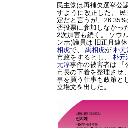
民主党は再補欠選挙公
すように改正した。 
定だと言うが、26.3
否投票に参加しなかっ
2次加害も続く。 ソウ
ンホ)議員は 旧正月連休
相虎
で、
禹相虎
が
朴元
市政をするとし、
朴元
元淳
事件の被害者は 
市長の下着を整理させ
事を買う仕事も政策と
立場文を出した。