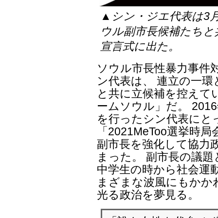
▲シン・ジエ代表は3
ウル副市長候補たちと
宣言式に出た。
ソウル市長性暴力事件
ン代表は、 連立の一
と共に立候補を控えて
ームソウル」だ。 201
を行ったシン代表にと
「2021MeToo選挙
副市長を強化して協力
まった。 副市長の議
中学生の時から社会運
まざまな波風にもかか
光る政治を夢見る。