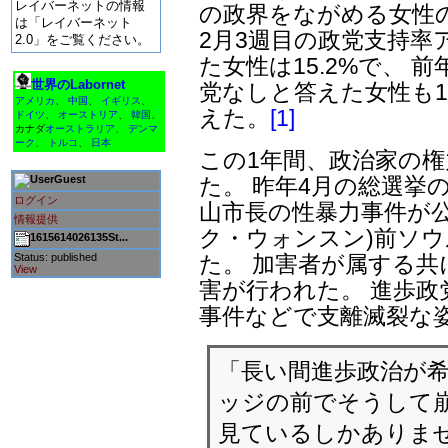
レイバーネットの情報
の政界をながめる女性
は「レイバーネット
2月3週目の政党支持率
2.0」をご覧ください。
た女性は15.2%で、 前
世界のLabornet
党なしと答えた女性も13
アメリカ
、
中国
、
イギリス
、
えた。
[1]
ドイツ
、
オーストリア
、
韓国
、
カナダ
オーストラリア
、
デンマ
ーク
、
トルコ
、
日本
この1年間、政治家の
た。 昨年4月の総選挙
Guest
ログイン
山市長の性暴力事件が公
情報提供
ク・ウォンスン)前ソ
1615614026135St...
た。 加害者が属する共
Status: published
View
害が行われた。 進歩政
事件などで支離滅裂な
「長い間進歩政治が希
ッジの前でそうして崩
見ているしかありま