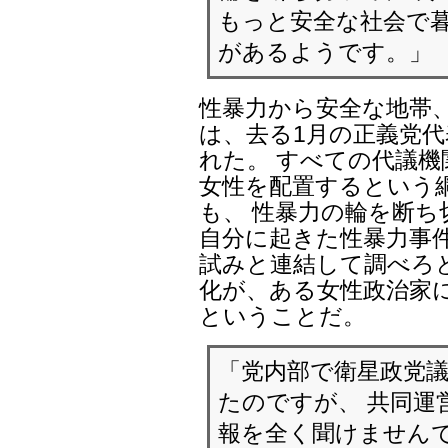
もっと安全な社会で暮
があるようです。」
性暴力から安全な地帯
は、去る1月の正義党
れた。 すべての代議機
女性を配置するという
も、 性暴力の輪を断ち
自分に起きた性暴力事件
試みと連結して調べろ
化が、ある女性政治家
ということだ。
「党内部で衛星政党
たのですが、 共同運
報を全く聞けませんで