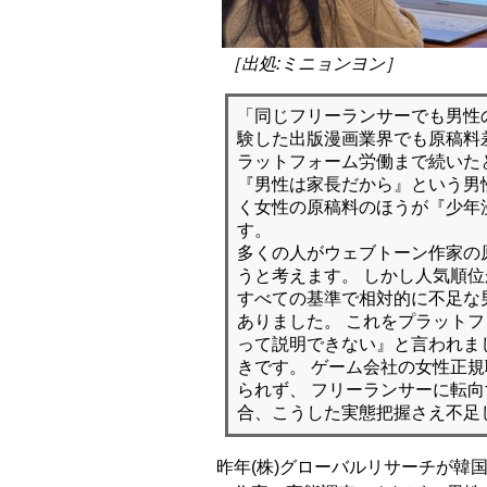
［出処:ミニョンヨン］
「同じフリーランサーでも男性
験した出版漫画業界でも原稿料
ラットフォーム労働まで続いた
『男性は家長だから』という男
く女性の原稿料のほうが『少年
す。
多くの人がウェブトーン作家の
うと考えます。 しかし人気順
すべての基準で相対的に不足な
ありました。 これをプラット
って説明できない』と言われま
きです。 ゲーム会社の女性正
られず、 フリーランサーに転
合、こうした実態把握さえ不足
昨年(株)グローバルリサーチが韓