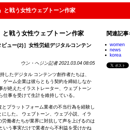
査』と戦う女性ウェブトーン作家
』と戦う女性ウェブトーン作家
関連記事
women
タビュー(2)］女性労組デジタルコンテン
news
korea
ウン・ヘジン記者 2021.03.04 08:05
持したデジタル コンテンツ創作者たちは、
。 ゲーム企業は彼らともう契約を締結しなか
仕事が絶えたイラストレーター、ウェブトーン
から仕事を受けて生計を維持している。
査とプラットフォーム業者の不当行為を経験し
とにした。 ウェブトーン、ウェブ小説、イラ
の労働者たちが業界に対抗して声を上げるのは
員という事実だけで業者から不利益を受けかね