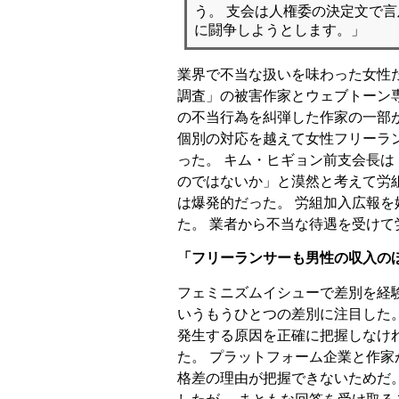
う。 支会は人権委の決定文で
に闘争しようとします。」
業界で不当な扱いを味わった女性
調査」の被害作家とウェブトーン
の不当行為を糾弾した作家の一部が
個別の対応を越えて女性フリーラ
った。 キム・ヒギョン前支会長は
のではないか」と漠然と考えて労
は爆発的だった。 労組加入広報を
た。 業者から不当な待遇を受け
「フリーランサーも男性の収入の
フェミニズムイシューで差別を経
いうもうひとつの差別に注目した
発生する原因を正確に把握しなけ
た。 プラットフォーム企業と作家
格差の理由が把握できないためだ