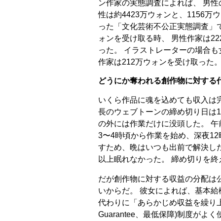
ン作家の実態調査によれば、 男性
性は約4423万ウォンと、1156万
った「文化芸術不公正実態調査」で
ォンを受け取る時、 男性作家は2
った。 イラストレーターの場合も
作家は212万ウォンを受け取った
どうにか奪われる創作物に対する
いくら作品に魂を込めても収入は
長のウェブトーンの締め切り日は1
の外には作業だけに没頭した。 午
3〜4時頃から作業を始め、深夜1
すため、晩はいつも出前で解決した
以上眠れなかった。 締め切りを終
だが創作物に対する収益の分配は
いからだ。 彼女によれば、基本給
代わりに「あらかじめ収益を繰り上げ
Guarantee、最低保障)制度が