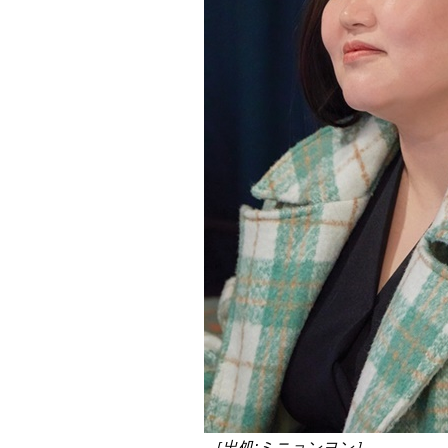
［出処:ミニョンヨン］