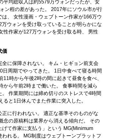
の平均総収入は約5579万ウォンだったが、女
ウォン程の差があった。 2017年にソウル市が行
は、 女性漫画・ウェブトーン作家が166万ウ
22万ウォンを受け取っていることが明らかにな
女性作家が127万ウォンを受け取る時、 男性
。
代価
完全に保障されない。 キム・ヒギョン前支会
0日周期でやってきた。 1日中食べて寝る時間
前11時から午後2時の間に起きて昼食を食べ、
2時から午前2時まで働いた。 食事時間を減ら
。 作業期間には締め切りのストレスで4時間
えると1日休んでまた作業に突入した。
公正に行われない。 適正な基準そのものがな
概念の原稿料は業界から消える傾向だ。 その
て作家に支払う」という MG(Minimum
よく使われる。 MG制度はウェブトーンプラットフ