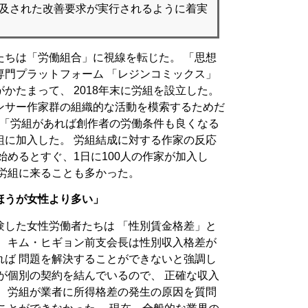
言及された改善要求が実行されるように着実
たちは「労働組合」に視線を転じた。 「思想
専門プラットフォーム 「レジンコミックス」
かたまって、 2018年末に労組を設立した。
ンサー作家群の組織的な活動を模索するためだ
 「労組があれば創作者の労働条件も良くなる
組に加入した。 労組結成に対する作家の反応
始めるとすぐ、1日に100人の作家が加入し
て労組に来ることも多かった。
ほうが女性より多い」
験した女性労働者たちは 「性別賃金格差」と
。 キム・ヒギョン前支会長は性別収入格差が
れば 問題を解決することができないと強調し
が個別の契約を結んでいるので、 正確な収入
。 労組が業者に所得格差の発生の原因を質問