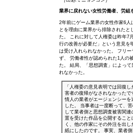
業界に戻れない女性労働者、労組
2年前にゲーム業界の女性作家6人
とを理由に業界から排除されたとし
た。 これに対して人権委は昨年7
行の改善が必要だ」という意見を
は受け入れられなかった。 フリー
ず、 労働者性が認められた1人の
た。 結局、「思想調査」によっ
れなかった。
「人権委の意見表明では回復し
害者の復帰がなされなかったで
情人の業者がエージェンシーを
した。 当事者は一度断って、
して業者側と思想調査被害関連
置を受けた作品を公開すること
く、他の作家にその外注を出し
紙にしたのです。 事実、業者