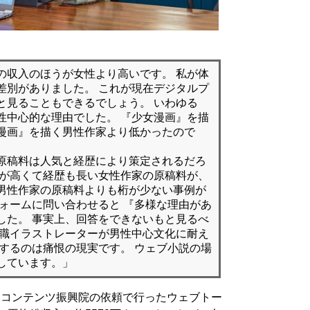
の収入のほうが女性より高いです。 私が体
差別がありました。 これが現在デジタルプ
と見ることもできるでしょう。 いわゆる
性中心的な理由でした。 『少女漫画』を描
漫画』を描く男性作家より低かったので
原稿料は人気と経歴により策定されるだろ
位が高くて経歴も長い女性作家の原稿料が、
男性作家の原稿料よりも桁が少ない事例が
フォームに問い合わせると 『多様な理由があ
した。 事実上、回答をできないもと見るべ
規職イラストレーターが男性中心文化に耐え
向するのは痛恨の現実です。 ウェブ小説の場
しています。」
国コンテンツ振興院の依頼で行ったウェブトー