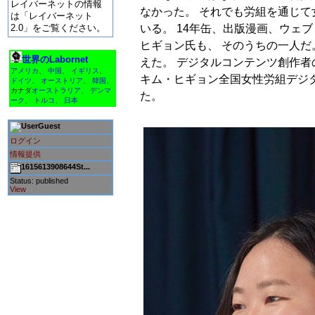
レイバーネットの情報
なかった。 それでも労組を通じ
は「レイバーネット
いる。 14年缶、出版漫画、ウェ
2.0」をご覧ください。
ヒギョン氏も、 そのうちの一人だ
世界のLabornet
えた。 デジタルコンテンツ創作
アメリカ
、
中国
、
イギリス
、
キム・ヒギョン全国女性労組デジ
ドイツ
、
オーストリア
、
韓国
、
カナダ
オーストラリア
、
デンマ
た。
ーク
、
トルコ
、
日本
Guest
ログイン
情報提供
1615613908644St...
Status: published
View