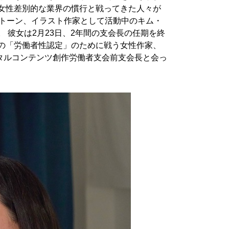
て女性差別的な業界の慣行と戦ってきた人々が
ブトーン、イラスト作家として活動中のキム・
。 彼女は2月23日、2年間の支会長の任期を終
者の「労働者性認定」のために戦う女性作家、
タルコンテンツ創作労働者支会前支会長と会っ