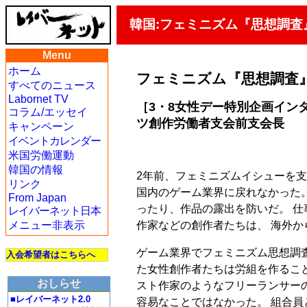
韓国:フェミニズム『思想調
Menu
ホーム
フェミニズム『思想調査
すべてのニュース
Labornet TV
［3・8女性デー特別企画イン
コラム/エッセイ
ツ創作労働者支会前支会長
キャンペーン
イベントカレンダー
米国労働運動
韓国の情報
2年前、フェミニズムイシューを支
リンク
国内のゲーム業界に戻れなかった
From Japan
ったり、作品の露出を防いだ。 
レイバーネット日本
作家などの創作者たちは、 海外
メニュー非表示
ゲーム業界でフェミニズム思想調
入会希望者はこちらへ
た女性創作者たちは労組を作るこ
おしらせ
スト作家のようなフリーランサー
■レイバーネット2.0
容易なことではなかった。 組合