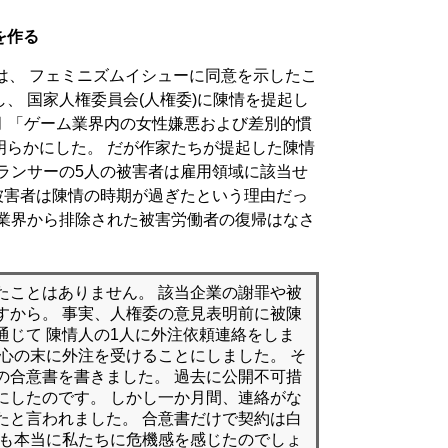
を作る
は、 フェミニズムイシューに同意を示したこ
、 国家人権委員会(人権委)に陳情を提起し
月 「ゲーム業界内の女性嫌悪および差別的慣
明らかにした。 だが作家たちが提起した陳情
ランサーの5人の被害者は雇用領域に該当せ
被害者は陳情の時期が過ぎたという理由だっ
て業界から排除された被害労働者の復帰はなさ
たことはありません。 該当企業の謝罪や被
すから。 事実、人権委の意見表明前に被陳
通じて 陳情人の1人に外注依頼連絡をしま
苦心の末に外注を受けることにしました。 そ
の合意書を書きました。 過去に公開不可措
にしたのです。 しかし一か月間、連絡がな
たと言われました。 合意書だけで契約は白
側も本当に私たちに危機感を感じたのでしょ