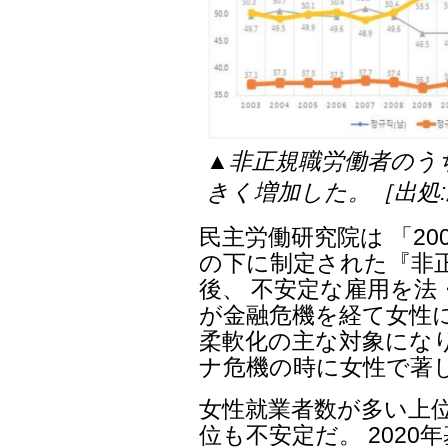
▲非正規職労働者のう
きく増加した。［出処
民主労働研究院は 「2
の下に制定された『非
後、 不安定な雇用を法
が金融危機を経て女性
柔軟化の主な対象にな
ナ危機の時に女性で著
女性就業者数が多い上
位も不安定だ。 2020