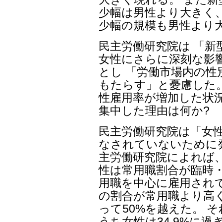
少幅は男性より大きく
少幅の規模も男性より
民主労働研究院は 「
女性にさらに深刻な影
とし 「労働市場内の
もたらす」と憂慮した
性雇用率が増加した状況
集中した理由は何か?
民主労働研究院は「女
なされていないために
主労働研究院によれば、1
性は常用職割合が臨時
用職を中心に雇用され
の割合が常用職より高く
って50%を越えた。 そ
うち女性は34.9%に