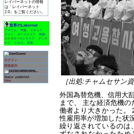
レイバーネットの情報
は「レイバーネット
2.0」をご覧ください。
世界のLabornet
アメリカ
、
中国
、
イギリス
、
ドイツ
、
オーストリア
、
韓国
、
カナダ
オーストラリア
、
デンマ
ーク
、
トルコ
、
日本
Guest
ログイン
情報提供
1615614899190St...
Status: published
［出処:チャムセサン
View
外国為替危機、信用大
まで、 主な経済危機
働者より大きかった。 
性雇用率が増加した状況
繰り返されているのは
ずなされなかったため