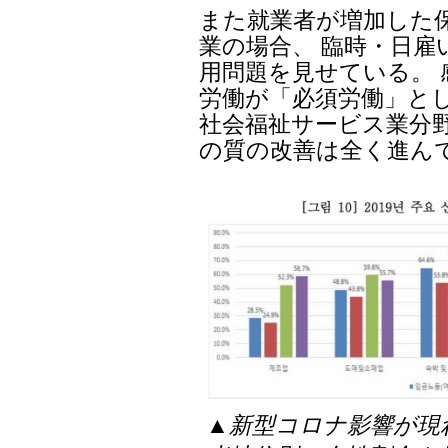
また就業者が増加した
業の場合、 臨時・日雇
用問題を見せている。
労働が「必須労働」と
社会福祉サービス業分
の質の改善は全く進ん
▲新型コロナ影響が現れ