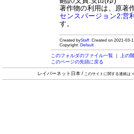
翻訳/文責:安田(ゆ)
著作物の利用は、原著
センスバージョン2:営
す。
Created by
Staff
. Created on 2021-03-1
Copyright:
Default
このフォルダのファイル一覧
｜
上の
このページの先頭に戻る
レイバーネット日本 /
このサイトに関する連絡は <sta