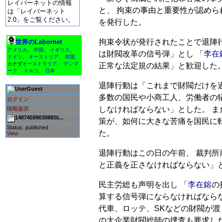
レイバーネットの情報
と、 拘束の事由と重要性が認め
は「レイバーネット
2.0」をご覧ください。
を発行した。
拘束令状が発行されたことで退陣
世界のLabornet
アメリカ
、
中国
、
イギリス
、
は財閥改革の信号弾」とし 「
李在
ドイツ
、
オーストリア
、
韓国
、
カナダ
オーストラリア
、
デンマ
正常な法定規の結果」と歓迎した
ーク
、
トルコ
、
日本
退陣行動は「これまで財閥だけを
Guest
多数の国民や小商工人、労働者の
ログイン
しなければならない」とした。 
情報提供
1487459903088St...
策が、如何に大きな苦痛を国民に
Status: published
た。
View
退陣行動はこの日の午前、 裁判所
と正義を正さなければならない」
民主労総も声明を出し 「
李在鎔
の
算する信号弾にならなければなら
代車、ロッテ、SKなどの財閥が渡
の大企業財閥総師の捜査も要求し