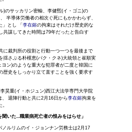
ル)のサッカリン密輸、李健煕(イ・ゴニ)の
』、 半導体労働者の相次ぐ死にもかかわらず、
た」とし 「
李在鎔
の拘束はそれだけ歴史的な
し共謀してきた時間は79年だったと告白す
と共に裁判所の役割と行動一つ一つを最後まで
を揺さぶる朴槿恵(パク・クネ)大統領と崔順実
ジェヨン)のような重大な犯罪者が二度と韓国に
義の歴史をしっかり立て直すことを強く要求す
、李昊重(イ・ホジュン)西江大法学専門大学院
、 退陣行動と共に2月16日から
李在鎔
拘束を
た。
聞いた...職業病死亡者の恨みをはらせ」
ノルリムのイ・ジョンナン労務士は2月17