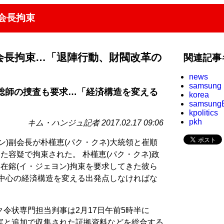
会長拘束
会長拘束…「退陣行動、財閥改革の
関連記事
news
samsung
総師の捜査も要求…「経済構造を変える
korea
samsung
kpolitics
pkh
キム・ハンジュ記者 2017.02.17 09:06
ン)副会長が朴槿恵(パク・クネ)大統領と崔順
た容疑で拘束された。 朴槿恵(パク・クネ)政
李在鎔(イ・ジェヨン)拘束を要求してきた彼ら
閥中心の経済構造を変える出発点しなければな
令状専門担当判事は2月17日午前5時半に
実と追加で収集された証拠資料などを総合する