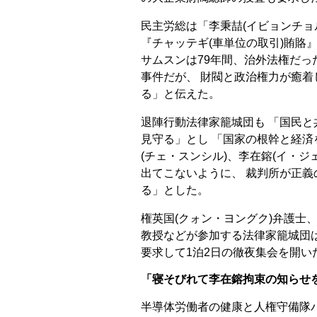
民主労総は「李秉喆(イビョンチョ
『チャッテギ(車単位の取引)賄賂
サムスンは79年間、治外法権だっ
事件だが、 財閥と政治権力が癒着
る」と伝えた。
退陣行動法律家籠城団も 「国民
見守る」とし 「国家の根幹と経済
(チェ・スンシル)、李在鎔(イ・
出てこないように、 裁判所が正
る」とした。
権英国(クォン・ヨングク)弁護士
教授などが参加する法律家籠城団は
要求して1泊2日の徹夜集会を開い
「寝そびれて李在鎔拘束の知らせを
半導体労働者の健康と人権守備隊パ