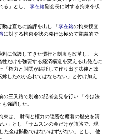
られる」とし、
李在鎔
副会長に対する拘束令状
行動は直ちに論評を出し 「
李在鎔
の拘束捜査
鎔
に対する拘束令状の発行は極めて常識的で
。
過剰に保護してきた慣行と制度を改革し、 大
犠牲だけを強要する経済構造を変える出発点に
また「権力と財閥が結託して作り出す法律と政
転嫁したのか忘れてはならない」と付け加え
前の三叉路で別途の記者会見を行い 「今は法
とも強調した。
拘束は、 財閥と権力の隠密な癒着の歴史を清
ない」とし 「サムスンの金だけが賄賂で、現
した金は賄賂ではないはずがない」とし、 他
た。