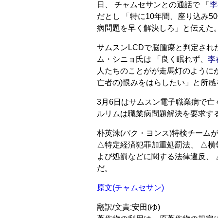
日、 チャムセサンとの通話で 「
李
だとし 「特に10年間、座り込み
病問題を早く解決しろ」と伝えた
サムスンLCDで脳腫瘍と判定さ
ム・シニョ氏は 「良く眠れず、
李
人たちのことがが走馬灯のようにか
亡者の)恨みをはらしたい」と所感
3月6日はサムスン電子職業病で亡
ルリムは職業病問題解決を要求す
朴英洙(パク・ヨンス)特検チーム
△特定経済犯罪加重処罰法、 △横
よび処罰などに関する法律違反、
だ。
原文(チャムセサン)
翻訳/文責:安田(ゆ)