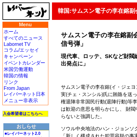
韓国:サムスン電子の李在鎔副
Menu
ホーム
サムスン電子の李在鎔副
すべてのニュース
信号弾」
Labornet TV
コラム/エッセイ
現代車、ロッテ、SKなど財閥
キャンペーン
イベントカレンダー
出発点に」
米国労働運動
韓国の情報
リンク
サムスン電子の李在鎔(イ・ジェヨ
From Japan
レイバーネット日本
実(チェ・スンシル)氏に賄賂を送っ
メニュー非表示
権退陣非常国民行動(退陣行動)等
は歓迎の意思を明らかにし、 財
入会希望者はこちらへ
らないと強調した。
おしらせ
ソウル中央地法のハン・ジョンソク
■レイバーネット2.0
「新しく構成された犯罪容疑の事