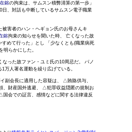
在鎔
の拘束は、サムスン積弊清算の第一歩」
500日、対話も中断しているサムスン電子職業
。
れた被害者のハン・ヘギョン氏のお母さんキ
在鎔
拘束の知らせを聞いた時、 亡くなった故
すめて行った」とし 「少なくとも(職業病死
を明らかにした。
くなった故ファン・ユミ氏の10周忌だ。 パノ
る1万人署名運動を繰り広げている。
がイ副会長に適用した容疑は、 △賄賂供与、
領、財産国外逃避、 △犯罪収益隠匿の規制お
 △国会での証言、感情などに関する法律違反