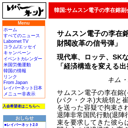
韓国:サムスン電子の李在鎔副
Menu
ホーム
サムスン電子の李在
すべてのニュース
Labornet TV
財閥改革の信号弾」
コラム/エッセイ
キャンペーン
現代車、ロッテ、SK
イベントカレンダー
「経済構造を変える出
米国労働運動
韓国の情報
リンク
キム・ハ
From Japan
レイバーネット日本
サムスン電子の李在鎔(
メニュー非表示
(パク・クネ)大統領と
を送った容疑で拘束され
入会希望者はこちらへ
退陣非常国民行動(退陣
おしらせ
束を要求してきた彼ら
■レイバーネット2.0