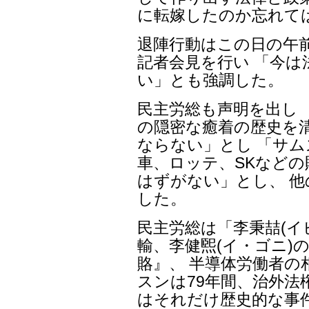
に転嫁したのか忘れて
退陣行動はこの日の午前
記者会見を行い 「今
い」とも強調した。
民主労総も声明を出し 
の隠密な癒着の歴史を
ならない」とし 「サ
車、ロッテ、SKなど
はずがない」とし、 
した。
民主労総は「李秉喆(イ
輸、李健煕(イ・ゴニ)
賂』、 半導体労働者
スンは79年間、治外法
はそれだけ歴史的な事