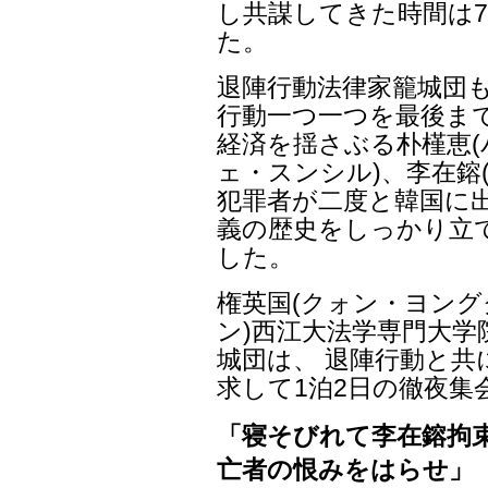
し共謀してきた時間は
た。
退陣行動法律家籠城団も
行動一つ一つを最後ま
経済を揺さぶる朴槿恵(
ェ・スンシル)、李在鎔
犯罪者が二度と韓国に
義の歴史をしっかり立
した。
権英国(クォン・ヨング
ン)西江大法学専門大
城団は、 退陣行動と共
求して1泊2日の徹夜集
「寝そびれて李在鎔拘束
亡者の恨みをはらせ」