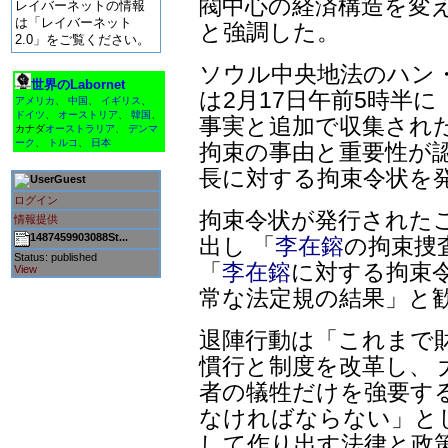
閥中心の経済構造を変
レイバーネットの情報
は「レイバーネット
と強調した。
2.0」をご覧ください。
ソウル中央地法のハン
世界のLabornet
は2月17日午前5時半
アメリカ
、
中国
、
イギリス
、
ドイツ
、
オーストリア
、
韓国
、
事実と追加で収集され
カナダ
オーストラリア
、
デンマ
ーク
、
トルコ
、
日本
拘束の事由と重要性が
長に対する拘束令状を
Guest
ログイン
拘束令状が発行された
情報提供
1487459903088St...
出し 「
李在鎔
の拘束捜
Status: published
「
李在鎔
に対する拘束
View
常な法定規の結果」と
退陣行動は「これまで
慣行と制度を改革し、 
者の犠牲だけを強要す
なければならない」と
して作り出す法律と政