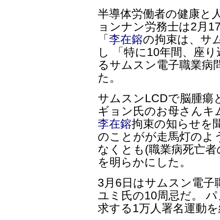
半導体労働者の健康と
ョンナン労務士は2月1
「
李在鎔
の拘束は、サ
し 「特に10年間、座
るサムスン電子職業病
た。
サムスンLCDで脳腫
ギョン氏のお母さんキ
李在鎔
拘束の知らせを
のことがが走馬灯のよ
なくとも(職業病死亡者
を明らかにした。
3月6日はサムスン電
ユミ氏の10周忌だ。 
求する1万人署名運動