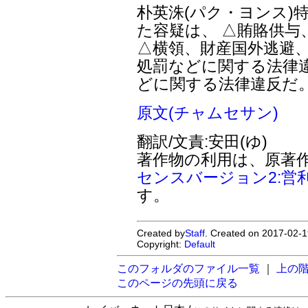
朴英洙(パク・ヨンス)
た容疑は、 △賄賂供与
△横領、財産国外逃避、
処罰などに関する法律
どに関する法律違反だ
原文(チャムセサン)
翻訳/文責:安田(ゆ)
著作物の利用は、原著
センスバージョン2:営
す。
Created by
Staff
. Created on 2017-02-1
Copyright:
Default
このフォルダのファイル一覧
｜
上の
このページの先頭に戻る