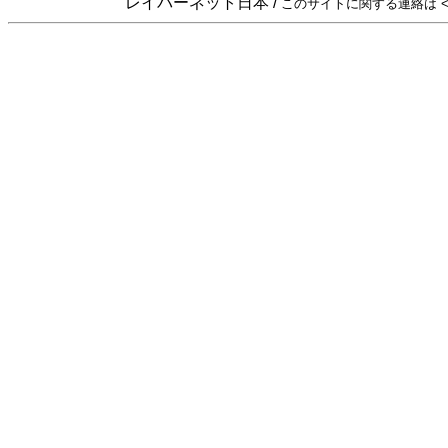
レイバーネット日本 /
このサイトに関する連絡は <sta