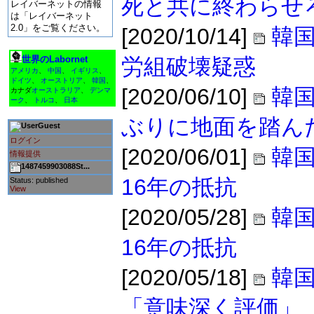
死と共に終わらせ
レイバーネットの情報
は「レイバーネット
2.0」をご覧ください。
[2020/10/14]
韓
世界のLabornet
労組破壊疑惑
アメリカ
、
中国
、
イギリス
、
ドイツ
、
オーストリア
、
韓国
、
[2020/06/10]
韓
カナダ
オーストラリア
、
デンマ
ーク
、
トルコ
、
日本
ぶりに地面を踏ん
Guest
ログイン
[2020/06/01]
韓
情報提供
1487459903088St...
16年の抵抗
Status: published
View
[2020/05/28]
韓
16年の抵抗
[2020/05/18]
韓
「意味深く評価」