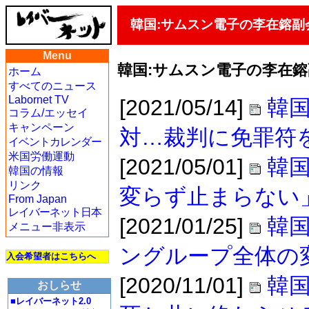
韓国:サムスン電子の李在鎔副
Menu
韓国:サムスン電子の李在
ホーム
すべてのニュース
Labornet TV
[2021/05/14]
韓
コラム/エッセイ
キャンペーン
対…裁判に免罪符
イベントカレンダー
米国労働運動
[2021/05/01]
韓国
韓国の情報
リンク
変らず止まらない
From Japan
レイバーネット日本
[2021/01/25]
韓
メニュー非表示
ングループ全体の
入会希望者はこちらへ
[2020/11/01]
韓
おしらせ
■レイバーネット2.0