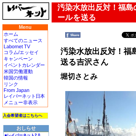
汚染水放出反対！福島
ールを送る
Menu
ホーム
すべてのニュース
Labornet TV
汚染水放出反対！福
コラム/エッセイ
キャンペーン
送る吉沢さん
イベントカレンダー
米国労働運動
堀切さとみ
韓国の情報
リンク
From Japan
レイバーネット日本
メニュー非表示
入会希望者はこちらへ
おしらせ
■レイバーネット2.0