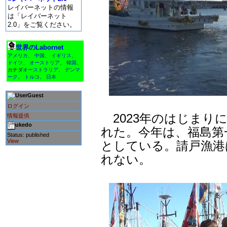
レイバーネットの情報
は「レイバーネット
2.0」をご覧ください。
世界のLabornet
アメリカ
、
中国
、
イギリス
、
ドイツ
、
オーストリア
、
韓国
、
カナダ
オーストラリア
、
デンマ
ーク
、
トルコ
、
日本
Guest
ログイン
2023年のはじまり
情報提供
ukedo
れた。今年は、福島第
Status: published
View
としている。請戸漁港
れない。