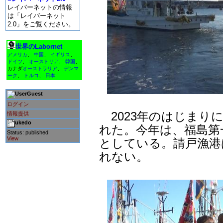
レイバーネットの情報
は「レイバーネット
2.0」をご覧ください。
世界のLabornet
アメリカ
、
中国
、
イギリス
、
ドイツ
、
オーストリア
、
韓国
、
カナダ
オーストラリア
、
デンマ
ーク
、
トルコ
、
日本
Guest
ログイン
2023年のはじまり
情報提供
ukedo
れた。今年は、福島第
Status: published
View
としている。請戸漁港
れない。