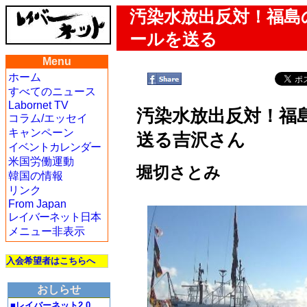
汚染水放出反対！福島
ールを送る
Menu
ホーム
すべてのニュース
Labornet TV
汚染水放出反対！福
コラム/エッセイ
キャンペーン
送る吉沢さん
イベントカレンダー
米国労働運動
堀切さとみ
韓国の情報
リンク
From Japan
レイバーネット日本
メニュー非表示
入会希望者はこちらへ
おしらせ
■レイバーネット2.0