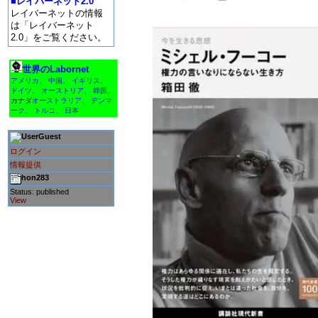
■レイバーネット2.0
レイバーネットの情報
は「レイバーネット
2.0」をご覧ください。
世界のLabornet
アメリカ
、
中国
、
イギリス
、
ドイツ
、
オーストリア
、
韓国
、
カナダ
オーストラリア
、
デンマ
ーク
、
トルコ
、
日本
Guest
ログイン
情報提供
hon283
Status: published
View