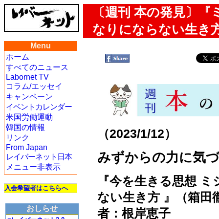
〔週刊 本の発見〕『
なりにならない生き方
Menu
ホーム
すべてのニュース
Labornet TV
コラム/エッセイ
キャンペーン
イベントカレンダー
米国労働運動
韓国の情報
（2023/1/12）
リンク
From Japan
みずからの力に気
レイバーネット日本
メニュー非表示
『今を生きる思想 ミ
入会希望者はこちらへ
ない生き方 』（箱田徹
おしらせ
者：根岸恵子