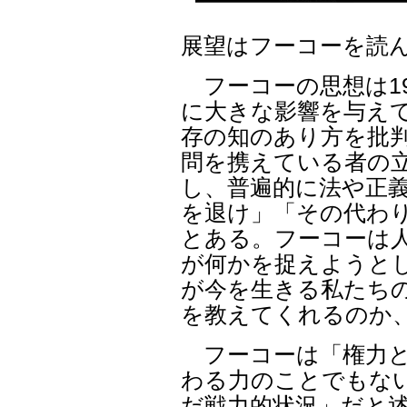
展望はフーコーを読
フーコーの思想は19
に大きな影響を与え
存の知のあり方を批
問を携えている者の
し、普遍的に法や正義
を退け」「その代わり
とある。フーコーは
が何かを捉えようと
が今を生きる私たち
を教えてくれるのか
フーコーは「権力と
わる力のことでもな
だ戦力的状況」だと